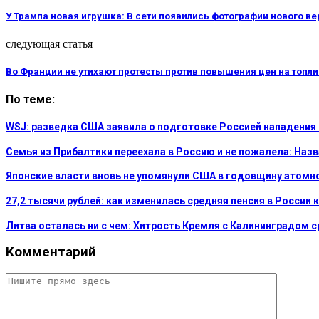
У Трампа новая игрушка: В сети появились фотографии нового в
следующая статья
Во Франции не утихают протесты против повышения цен на топл
По теме:
WSJ: разведка США заявила о подготовке Россией нападения
Семья из Прибалтики переехала в Россию и не пожалела: На
Японские власти вновь не упомянули США в годовщину атом
27,2 тысячи рублей: как изменилась средняя пенсия в России 
Литва осталась ни с чем: Хитрость Кремля с Калининградом 
Комментарий