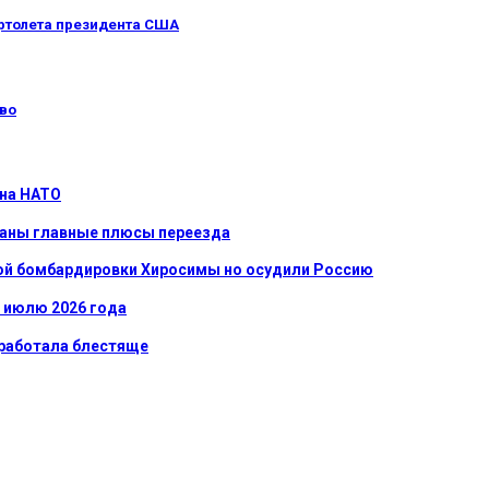
ертолета президента США
иво
 на НАТО
званы главные плюсы переезда
ной бомбардировки Хиросимы но осудили Россию
к июлю 2026 года
сработала блестяще