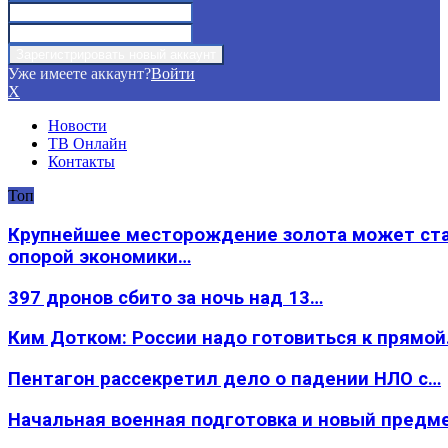
Уже имеете аккаунт?
Войти
X
Новости
ТВ Онлайн
Контакты
Топ
Крупнейшее месторождение золота может ст
опорой экономики…
397 дронов сбито за ночь над 13…
Ким Дотком: России надо готовиться к прямо
Пентагон рассекретил дело о падении НЛО с…
Начальная военная подготовка и новый предм