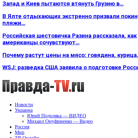
Запад и Киев пытаются втянуть Грузию в…
В Ялте отдыхающих экстренно призвали покин
пляжи…
Российская шестовичка Разина рассказала, как
американцы сочувствуют…
Почему растут цены на мясо: говядина, курица
WSJ: разведка США заявила о подготовке Росс
Новости
Украина
Юрий Подоляка — ВИДЕО
Михаил Онуфриенко — Видео
Россия
Мир
ТВ Онлайн