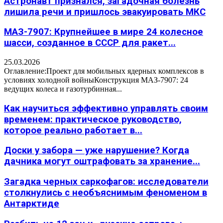
Астронавт признался, загадочная болезнь
лишила речи и пришлось эвакуировать МКС
МАЗ-7907: Крупнейшее в мире 24 колесное
шасси, созданное в СССР для ракет...
25.03.2026
Оглавление:Проект для мобильных ядерных комплексов в
условиях холодной войныКонструкция МАЗ-7907: 24
ведущих колеса и газотурбинная...
Как научиться эффективно управлять своим
временем: практическое руководство,
которое реально работает в...
Доски у забора — уже нарушение? Когда
дачника могут оштрафовать за хранение...
Загадка черных саркофагов: исследователи
столкнулись с необъяснимым феноменом в
Антарктиде