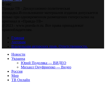
О нас
Правда-ТВ - Дискуссионно политическая
площадка.Использование материалов издания допускается
только при одновременном размещении гиперссылки на
оригинал в «Правда-ТВ»
@2023 - www.pravda-tv.ru. Все права принадлежат
правообладателям.
Главная
Авторам
Владельцам авторских прав. Ответственности.
Новости
Украина
Юрий Подоляка — ВИДЕО
Михаил Онуфриенко — Видео
Россия
Мир
ТВ Онлайн