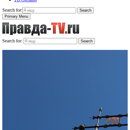
Search for:
Search
Primary Menu
Search for:
Search