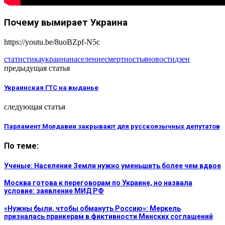
Почему вымирает Украина
https://youtu.be/8uoBZpf-N5c
статистика
украина
население
смертность
яновости
дзен
предыдущая статья
Украинская ГТС на выданье
следующая статья
Парламент Молдавии закрывают для русскоязычных депутатов
По теме:
Ученые: Население Земли нужно уменьшить более чем вдвое
Москва готова к переговорам по Украине, но назвала
условие: заявление МИД РФ
«Нужны были, чтобы обмануть Россию»: Меркель
призналась пранкерам в фиктивности Минских соглашений