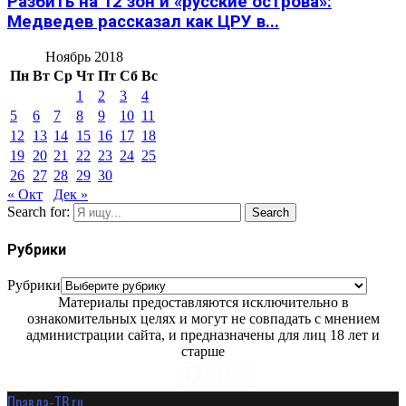
Разбить на 12 зон и «русские острова»:
Медведев рассказал как ЦРУ в...
Ноябрь 2018
Пн
Вт
Ср
Чт
Пт
Сб
Вс
1
2
3
4
5
6
7
8
9
10
11
12
13
14
15
16
17
18
19
20
21
22
23
24
25
26
27
28
29
30
« Окт
Дек »
Search for:
Search
Рубрики
Рубрики
Материалы предоставляются исключительно в
ознакомительных целях и могут не совпадать с мнением
администрации сайта, и предназначены для лиц 18 лет и
старше
Правда-ТВ.ru