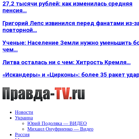
27,2 тысячи рублей: как изменилась средняя
пенсия…
Григорий Лепс извинился перед фанатами из-з
повторной…
Ученые: Население Земли нужно уменьшить б
чем…
Литва осталась ни с чем: Хитрость Кремля…
«Искандеры» и «Цирконы»: более 35 ракет уда
Новости
Украина
Юрий Подоляка — ВИДЕО
Михаил Онуфриенко — Видео
Россия