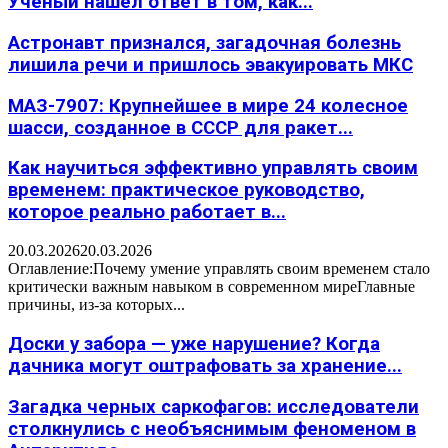
Учёный нашёл ответ в том, как...
Астронавт признался, загадочная болезнь
лишила речи и пришлось эвакуировать МКС
МАЗ-7907: Крупнейшее в мире 24 колесное
шасси, созданное в СССР для ракет...
Как научиться эффективно управлять своим
временем: практическое руководство,
которое реально работает в...
20.03.2026
20.03.2026
Оглавление:Почему умение управлять своим временем стало
критически важным навыком в современном миреГлавные
причины, из-за которых...
Доски у забора — уже нарушение? Когда
дачника могут оштрафовать за хранение...
Загадка черных саркофагов: исследователи
столкнулись с необъяснимым феноменом в