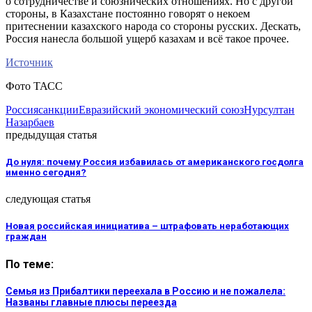
о сотрудничестве и союзнических отношениях. Но с другой
стороны, в Казахстане постоянно говорят о некоем
притеснении казахского народа со стороны русских. Дескать,
Россия нанесла большой ущерб казахам и всё такое прочее.
Источник
Фото ТАСС
Россия
санкции
Евразийский экономический союз
Нурсултан
Назарбаев
предыдущая статья
До нуля: почему Россия избавилась от американского госдолга
именно сегодня?
следующая статья
Новая российская инициатива – штрафовать неработающих
граждан
По теме:
Семья из Прибалтики переехала в Россию и не пожалела:
Названы главные плюсы переезда