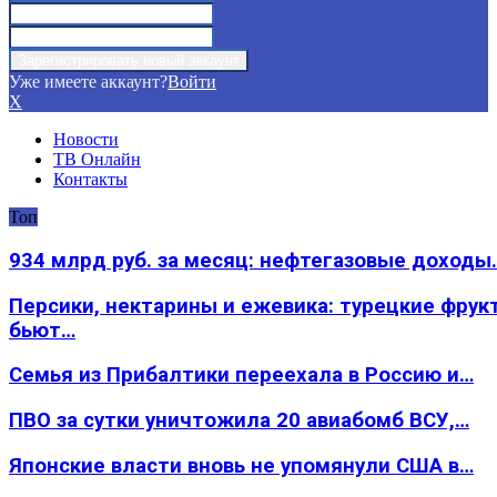
Уже имеете аккаунт?
Войти
X
Новости
ТВ Онлайн
Контакты
Топ
934 млрд руб. за месяц: нефтегазовые доходы
Персики, нектарины и ежевика: турецкие фрук
бьют…
Семья из Прибалтики переехала в Россию и…
ПВО за сутки уничтожила 20 авиабомб ВСУ,…
Японские власти вновь не упомянули США в…