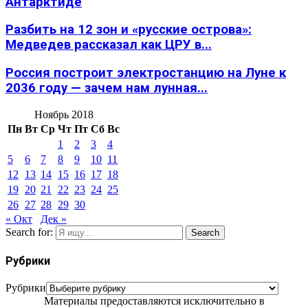
Антарктиде
Разбить на 12 зон и «русские острова»:
Медведев рассказал как ЦРУ в...
Россия построит электростанцию на Луне к
2036 году — зачем нам лунная...
Ноябрь 2018
Пн
Вт
Ср
Чт
Пт
Сб
Вс
1
2
3
4
5
6
7
8
9
10
11
12
13
14
15
16
17
18
19
20
21
22
23
24
25
26
27
28
29
30
« Окт
Дек »
Search for:
Search
Рубрики
Рубрики
Материалы предоставляются исключительно в