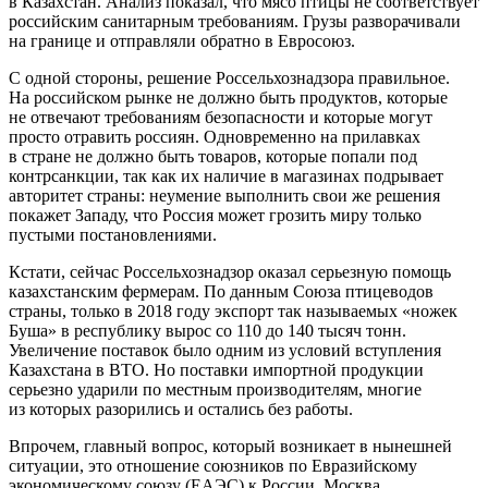
в Казахстан. Анализ показал, что мясо птицы не соответствует
российским санитарным требованиям. Грузы разворачивали
на границе и отправляли обратно в Евросоюз.
С одной стороны, решение Россельхознадзора правильное.
На российском рынке не должно быть продуктов, которые
не отвечают требованиям безопасности и которые могут
просто отравить россиян. Одновременно на прилавках
в стране не должно быть товаров, которые попали под
контрсанкции, так как их наличие в магазинах подрывает
авторитет страны: неумение выполнить свои же решения
покажет Западу, что Россия может грозить миру только
пустыми постановлениями.
Кстати, сейчас Россельхознадзор оказал серьезную помощь
казахстанским фермерам. По данным Союза птицеводов
страны, только в 2018 году экспорт так называемых «ножек
Буша» в республику вырос со 110 до 140 тысяч тонн.
Увеличение поставок было одним из условий вступления
Казахстана в ВТО. Но поставки импортной продукции
серьезно ударили по местным производителям, многие
из которых разорились и остались без работы.
Впрочем, главный вопрос, который возникает в нынешней
ситуации, это отношение союзников по Евразийскому
экономическому союзу (ЕАЭС) к России. Москва