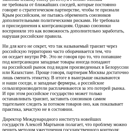
не требовала от ближайших соседей, которые постоянно
говорят о стратегическом партнерстве, чтобы те признали
Крым российским, не пытаясь обременить союзников
дополнительными политическими рисками. Не требовала
и присоединения к контрсанкциям. Однако союзники
восприняли это как возможность дополнительно заработать,
нарушая российские правила.
Ни для кого не секрет, что так называемый транзит через
российскую территорию часто оборачивается тем, что
он оседает внутри РФ. Это не говоря про то, что попавшие
под контрсанкции западные товары иногда попадают
на российский рынок под видом произведенных в Белоруссии
или Казахстане. Проще говоря, партнерам Москвы достаточно
лишь сменить этикетку. В итоге в выигрыше оказываются
и наши соседи, и западные фермеры, а российские
сельхозпроизводители расплачиваются за это потерей рынка.
И при этом российское государство может только
останавливать транзит, заставить союзников самим
тщательнее следить за потоком товаров оно, как показывает
практика, зачастую не в состоянии.
Директор Международного института новейших
государств Алексей Мартынов полагает, что проблему можно
решить методом ужесточения государственного контроля: