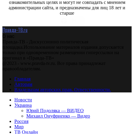
ознакомительных целях и могут не совпадать с мнением
администрации сайта, и предназначены для лиц 18 лет и
старше
Правда-ТВ.ru
О нас
Правда-ТВ - Дискуссионно политическая
площадка.Использование материалов издания допускается
только при одновременном размещении гиперссылки на
оригинал в «Правда-ТВ»
@2023 - www.pravda-tv.ru. Все права принадлежат
правообладателям.
Главная
Авторам
Владельцам авторских прав. Ответственности.
Новости
Украина
Юрий Подоляка — ВИДЕО
Михаил Онуфриенко — Видео
Россия
Мир
ТВ Онлайн