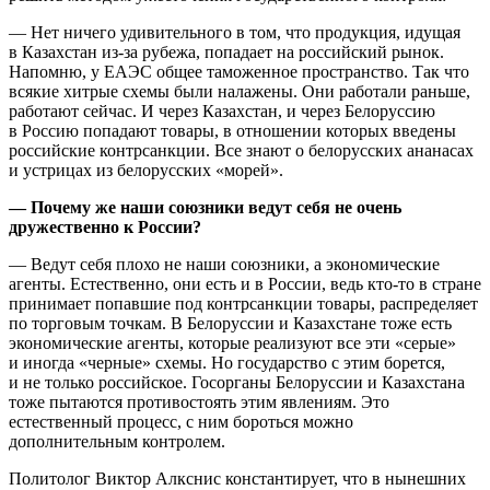
— Нет ничего удивительного в том, что продукция, идущая
в Казахстан из-за рубежа, попадает на российский рынок.
Напомню, у ЕАЭС общее таможенное пространство. Так что
всякие хитрые схемы были налажены. Они работали раньше,
работают сейчас. И через Казахстан, и через Белоруссию
в Россию попадают товары, в отношении которых введены
российские контрсанкции. Все знают о белорусских ананасах
и устрицах из белорусских «морей».
— Почему же наши союзники ведут себя не очень
дружественно к России?
— Ведут себя плохо не наши союзники, а экономические
агенты. Естественно, они есть и в России, ведь кто-то в стране
принимает попавшие под контрсанкции товары, распределяет
по торговым точкам. В Белоруссии и Казахстане тоже есть
экономические агенты, которые реализуют все эти «серые»
и иногда «черные» схемы. Но государство с этим борется,
и не только российское. Госорганы Белоруссии и Казахстана
тоже пытаются противостоять этим явлениям. Это
естественный процесс, с ним бороться можно
дополнительным контролем.
Политолог Виктор Алкснис константирует, что в нынешних