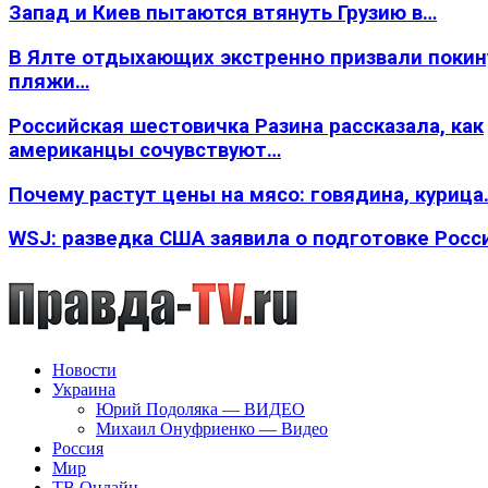
Запад и Киев пытаются втянуть Грузию в…
В Ялте отдыхающих экстренно призвали покин
пляжи…
Российская шестовичка Разина рассказала, как
американцы сочувствуют…
Почему растут цены на мясо: говядина, курица
WSJ: разведка США заявила о подготовке Росс
Новости
Украина
Юрий Подоляка — ВИДЕО
Михаил Онуфриенко — Видео
Россия
Мир
ТВ Онлайн