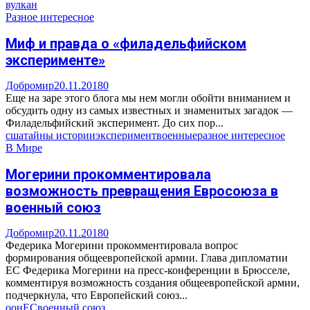
вулкан
Разное интересное
Миф и правда о «филадельфийском
эксперименте»
Добромир
20.11.2018
0
Еще на заре этого блога мы нем могли обойти вниманием и
обсудить одну из самых известных и знаменитых загадок —
Филадельфийский эксперимент. До сих пор...
сша
тайны истории
эксперимент
военные
разное интересное
В Мире
Могерини прокомментировала
возможность превращения Евросоюза в
военный союз
Добромир
20.11.2018
0
Федерика Могерини прокомментировала вопрос
формирования общеевропейской армии. Глава дипломатии
ЕС Федерика Могерини на пресс-конференции в Брюсселе,
комментируя возможность создания общеевропейской армии,
подчеркнула, что Европейский союз...
оон
ЕС
военный союз