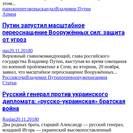
этом...
париж
переговоры
скандал
Владимир Путин
Армия
Путин запустил масштабное
переоснащение Вооружённых сил: защита
от угроз
stas
20.11.2018
0
Верховный главнокомандующий, глава российского
государства Владимир Путин, выступая во время совещания
по военной проблематике в Сочи, во вторник, 20 ноября,
заявил, что масштабное переоснащение Вооружённых...
Россия
сочи
Владимир Путин
перевооружение
армия
Статьи
Русский генерал против украинского
дипломата: «русско-украинская» братская
война
Ruslan
20.11.2018
0
Два родных брата, старший Александр — русский генерал,
младший Игорь — украинский высокопоставленный