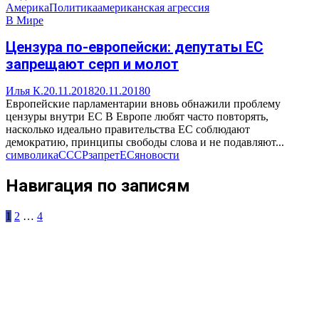
Америка
Политика
американская агрессия
В Мире
Цензура по-европейски: депутаты ЕС
запрещают серп и молот
Илья К.
20.11.2018
20.11.2018
0
Европейские парламентарии вновь обнажили проблему
цензуры внутри ЕС В Европе любят часто повторять,
насколько идеально правительства ЕС соблюдают
демократию, принципы свободы слова и не подавляют...
символика
СССР
запрет
ЕС
яновости
Навигация по записям
1
2
…
4