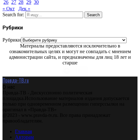
26
27
28
29
30
« Окт
Дек »
Search for:
Search
Рубрики
Рубрики
Материалы предоставляются исключительно в
ознакомительных целях и могут не совпадать с мнением
администрации сайта, и предназначены для лиц 18 лет и
старше
Правда-ТВ.ru
О нас
Правда-ТВ - Дискуссионно политическая
площадка.Использование материалов издания допускается
только при одновременном размещении гиперссылки на
оригинал в «Правда-ТВ»
@2023 - www.pravda-tv.ru. Все права принадлежат
правообладателям.
Главная
Авторам