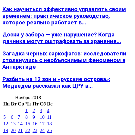
Как научиться эффективно управлять своим
временем: практическое руководство,
которое реально работает в...
Доски у забора — уже нарушение? Когда
дачника могут оштрафовать за хранение...
Загадка черных саркофагов: исследователи
столкнулись с необъяснимым феноменом в
Антарктиде
Разбить на 12 зон и «русские острова»:
Медведев рассказал как ЦРУ в...
Ноябрь 2018
Пн
Вт
Ср
Чт
Пт
Сб
Вс
1
2
3
4
5
6
7
8
9
10
11
12
13
14
15
16
17
18
19
20
21
22
23
24
25