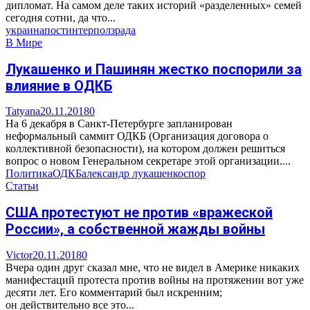
дипломат. На самом деле таких историй «разделенных» семей
сегодня сотни, да что...
украина
пост
интерпол
зрада
В Мире
Лукашенко и Пашинян жестко поспорили за
влияние в ОДКБ
Tatyana
20.11.2018
0
На 6 декабря в Санкт-Петербурге запланирован
неформальный саммит ОДКБ (Организация договора о
коллективной безопасности), на котором должен решиться
вопрос о новом Генеральном секретаре этой организации....
Политика
ОДКБ
александр лукашенко
спор
Статьи
США протестуют не против «вражеской
России», а собственной жажды войны
Victor
20.11.2018
0
Вчера один друг сказал мне, что не видел в Америке никаких
манифестаций протеста против войны на протяжении вот уже
десяти лет. Его комментарий был искренним;
он действительно все это...