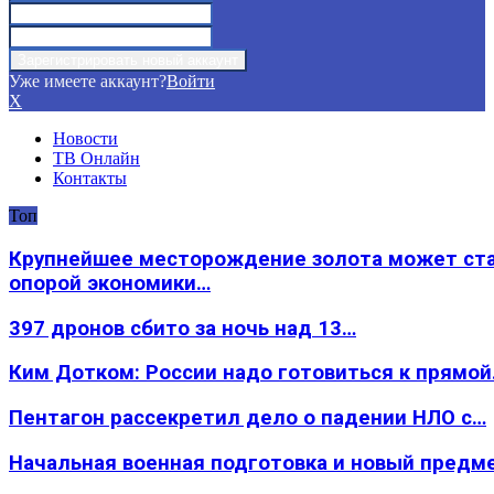
Уже имеете аккаунт?
Войти
X
Новости
ТВ Онлайн
Контакты
Топ
Крупнейшее месторождение золота может ст
опорой экономики…
397 дронов сбито за ночь над 13…
Ким Дотком: России надо готовиться к прямо
Пентагон рассекретил дело о падении НЛО с…
Начальная военная подготовка и новый предм