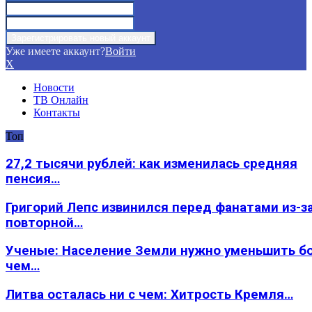
Уже имеете аккаунт?
Войти
X
Новости
ТВ Онлайн
Контакты
Топ
27,2 тысячи рублей: как изменилась средняя
пенсия…
Григорий Лепс извинился перед фанатами из-з
повторной…
Ученые: Население Земли нужно уменьшить б
чем…
Литва осталась ни с чем: Хитрость Кремля…