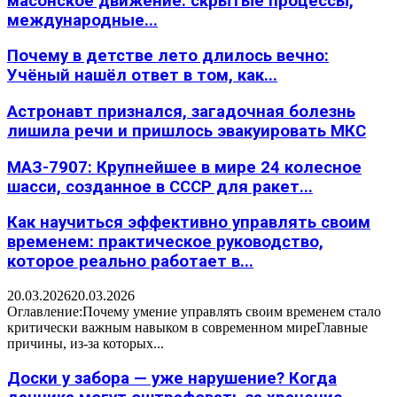
масонское движение: скрытые процессы,
международные...
Почему в детстве лето длилось вечно:
Учёный нашёл ответ в том, как...
Астронавт признался, загадочная болезнь
лишила речи и пришлось эвакуировать МКС
МАЗ-7907: Крупнейшее в мире 24 колесное
шасси, созданное в СССР для ракет...
Как научиться эффективно управлять своим
временем: практическое руководство,
которое реально работает в...
20.03.2026
20.03.2026
Оглавление:Почему умение управлять своим временем стало
критически важным навыком в современном миреГлавные
причины, из-за которых...
Доски у забора — уже нарушение? Когда