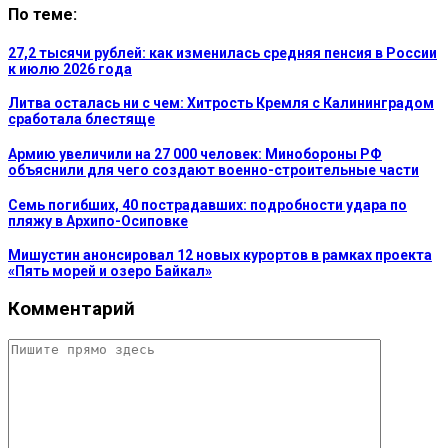
По теме:
27,2 тысячи рублей: как изменилась средняя пенсия в России
к июлю 2026 года
Литва осталась ни с чем: Хитрость Кремля с Калининградом
сработала блестяще
Армию увеличили на 27 000 человек: Минобороны РФ
объяснили для чего создают военно-строительные части
Семь погибших, 40 пострадавших: подробности удара по
пляжу в Архипо-Осиповке
Мишустин анонсировал 12 новых курортов в рамках проекта
«Пять морей и озеро Байкал»
Комментарий