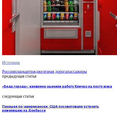
Источник
Россия
плацкарт
ржд
железная дорога
пассажиры
предыдущая статья
«Беда города»: киевляне оценили работу Кличко на посту мэра
следующая статья
Панацея по-американски: США посоветовали устроить
революцию на Донбассе