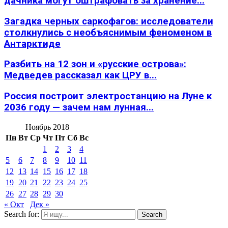
дачника могут оштрафовать за хранение...
Загадка черных саркофагов: исследователи
столкнулись с необъяснимым феноменом в
Антарктиде
Разбить на 12 зон и «русские острова»:
Медведев рассказал как ЦРУ в...
Россия построит электростанцию на Луне к
2036 году — зачем нам лунная...
Ноябрь 2018
Пн
Вт
Ср
Чт
Пт
Сб
Вс
1
2
3
4
5
6
7
8
9
10
11
12
13
14
15
16
17
18
19
20
21
22
23
24
25
26
27
28
29
30
« Окт
Дек »
Search for:
Search