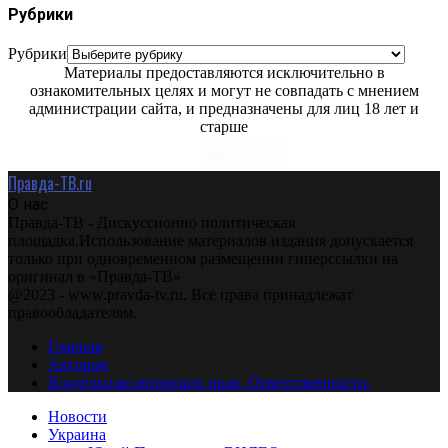
Рубрики
Рубрики
Материалы предоставляются исключительно в
ознакомительных целях и могут не совпадать с мнением
администрации сайта, и предназначены для лиц 18 лет и
старше
Правда-ТВ.ru
О нас
Правда-ТВ - Дискуссионно политическая
площадка.Использование материалов издания допускается
только при одновременном размещении гиперссылки на
оригинал в «Правда-ТВ»
@2023 - www.pravda-tv.ru. Все права принадлежат
правообладателям.
Главная
Авторам
Владельцам авторских прав. Ответственности.
Новости
Украина