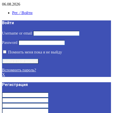
06.08.2026
Рег. / Войти
Войти
Username or email
Password
Помнить меня пока я не выйду
Вспомнить пароль?
X
Регистрация