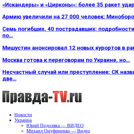
«Искандеры» и «Цирконы»: более 35 ракет уда
Армию увеличили на 27 000 человек: Минобор
Семь погибших, 40 пострадавших: подробности
по…
Мишустин анонсировал 12 новых курортов в р
Москва готова к переговорам по Украине, но…
Несчастный случай или преступление: СК назв
две…
Новости
Украина
Юрий Подоляка — ВИДЕО
Михаил Онуфриенко — Видео