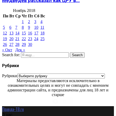
Медведев рассказал как ЦРУ в...
Ноябрь 2018
Пн
Вт
Ср
Чт
Пт
Сб
Вс
1
2
3
4
5
6
7
8
9
10
11
12
13
14
15
16
17
18
19
20
21
22
23
24
25
26
27
28
29
30
« Окт
Дек »
Search for:
Search
Рубрики
Рубрики
Материалы предоставляются исключительно в
ознакомительных целях и могут не совпадать с мнением
администрации сайта, и предназначены для лиц 18 лет и
старше
Правда-ТВ.ru
О нас