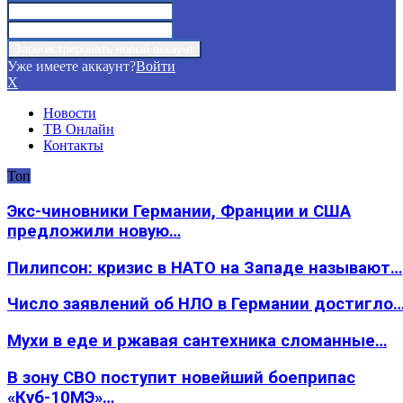
Уже имеете аккаунт?
Войти
X
Новости
ТВ Онлайн
Контакты
Топ
Экс-чиновники Германии, Франции и США
предложили новую…
Пилипсон: кризис в НАТО на Западе называют…
Число заявлений об НЛО в Германии достигло
Мухи в еде и ржавая сантехника сломанные…
В зону СВО поступит новейший боеприпас
«Куб-10МЭ»…