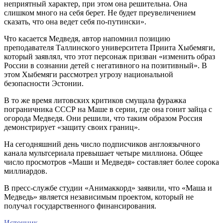
неприятный характер, при этом она решительна. Она
слишком много на себя берет. Не будет преувеличением
сказать, что она ведет себя по-путински».
Что касается Медведя, автор напомнил позицию
преподавателя Таллинского университета Приита Хыбемяги,
который заявлял, что этот персонаж призван «изменить образ
России в сознании детей с негативного на позитивный». В
этом Хыбемяги рассмотрел угрозу национальной
безопасности Эстонии.
В то же время литовских критиков смущала фуражка
пограничника СССР на Маше в серии, где она гонит зайца с
огорода Медведя. Они решили, что таким образом Россия
демонстрирует «защиту своих границ».
На сегодняшний день число подписчиков англоязычного
канала мультсериала превышает четыре миллиона. Общее
число просмотров «Маши и Медведя» составляет более сорока
миллиардов.
В пресс-службе студии «Анимаккорд» заявили, что «Маша и
Медведь» является независимым проектом, который не
получал государственного финансирования.
Источник