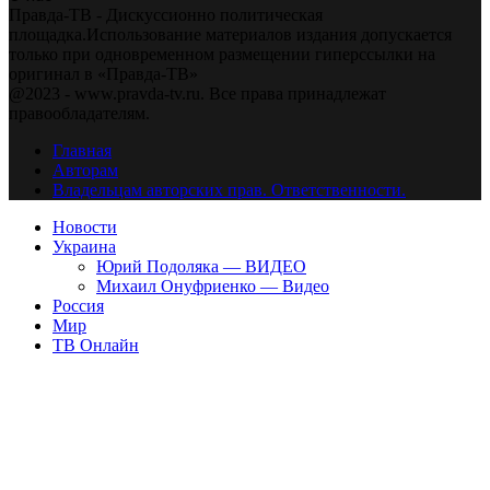
Правда-ТВ - Дискуссионно политическая
площадка.Использование материалов издания допускается
только при одновременном размещении гиперссылки на
оригинал в «Правда-ТВ»
@2023 - www.pravda-tv.ru. Все права принадлежат
правообладателям.
Главная
Авторам
Владельцам авторских прав. Ответственности.
Новости
Украина
Юрий Подоляка — ВИДЕО
Михаил Онуфриенко — Видео
Россия
Мир
ТВ Онлайн