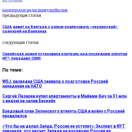
кино
пропаганда
сша
мультфильм
предыдущая статья
США давит на Белград с целью реализовать «украинский»
сценарий на Балканах
следующая статья
Сирийская армия установила контроль над последним оплотом
ИГ*, передают СМИ
По теме:
WSJ: разведка США заявила о подготовке Россией
нападения на НАТО
Сергей Лазарев купил апартаменты в Майами-Бич за $1 млн
с видом на залив Бискейн
Бредовый план Зеленского втянуть США в войну с Россией
провалился
«Что бы ни делал Запад, Россия не уступит»: Эксперт в NYT
признала, что расчет Запада на изоляцию России не