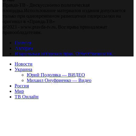
Правда-ТВ - Дискуссионно политическая
площадка.Использование материалов издания допускается
только при одновременном размещении гиперссылки на
оригинал в «Правда-ТВ»
@2023 - www.pravda-tv.ru. Все права принадлежат
правообладателям.
Главная
Авторам
Владельцам авторских прав. Ответственности.
Новости
Украина
Юрий Подоляка — ВИДЕО
Михаил Онуфриенко — Видео
Россия
Мир
ТВ Онлайн