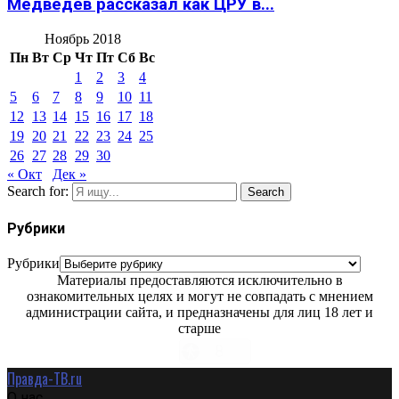
Медведев рассказал как ЦРУ в...
Ноябрь 2018
Пн
Вт
Ср
Чт
Пт
Сб
Вс
1
2
3
4
5
6
7
8
9
10
11
12
13
14
15
16
17
18
19
20
21
22
23
24
25
26
27
28
29
30
« Окт
Дек »
Search for:
Search
Рубрики
Рубрики
Материалы предоставляются исключительно в
ознакомительных целях и могут не совпадать с мнением
администрации сайта, и предназначены для лиц 18 лет и
старше
Правда-ТВ.ru
О нас