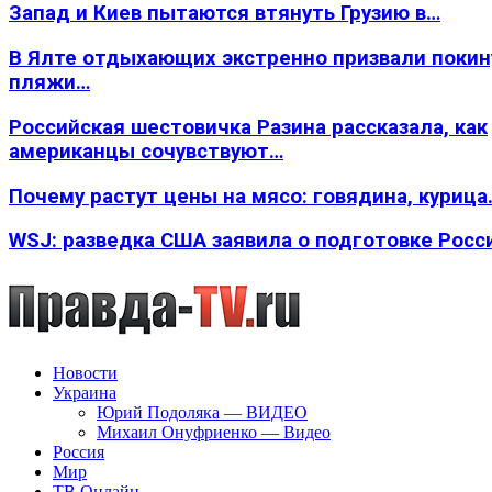
Запад и Киев пытаются втянуть Грузию в…
В Ялте отдыхающих экстренно призвали покин
пляжи…
Российская шестовичка Разина рассказала, как
американцы сочувствуют…
Почему растут цены на мясо: говядина, курица
WSJ: разведка США заявила о подготовке Росс
Новости
Украина
Юрий Подоляка — ВИДЕО
Михаил Онуфриенко — Видео
Россия
Мир
ТВ Онлайн