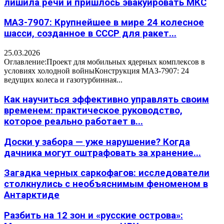
лишила речи и пришлось эвакуировать МКС
МАЗ-7907: Крупнейшее в мире 24 колесное
шасси, созданное в СССР для ракет...
25.03.2026
Оглавление:Проект для мобильных ядерных комплексов в
условиях холодной войныКонструкция МАЗ-7907: 24
ведущих колеса и газотурбинная...
Как научиться эффективно управлять своим
временем: практическое руководство,
которое реально работает в...
Доски у забора — уже нарушение? Когда
дачника могут оштрафовать за хранение...
Загадка черных саркофагов: исследователи
столкнулись с необъяснимым феноменом в
Антарктиде
Разбить на 12 зон и «русские острова»: