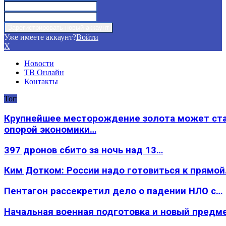
Уже имеете аккаунт?
Войти
X
Новости
ТВ Онлайн
Контакты
Топ
Крупнейшее месторождение золота может ст
опорой экономики…
397 дронов сбито за ночь над 13…
Ким Дотком: России надо готовиться к прямо
Пентагон рассекретил дело о падении НЛО с…
Начальная военная подготовка и новый предм