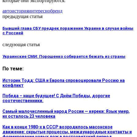
которые они экспортируются.
авто
история
интересно
бренд
предыдущая статья
Бывший глава СБУ предрек поражение Украине в случае войны
с Россией
следующая статья
Украинские СМИ: Порошенко собирается бежать из страны
По теме:
Историк Тодд: США и Европа спровоцировали Россию на
конфликт
Победа – наше будущее! С Днём Победы, дорогие
соотечественники.
Самый малочисленный народ России — кереки: Язык умер,
их осталось 23 человека
Как в конце 1980-х в СССР возродилось масонское
движение: скрытые процессы, международные контакты и
формирование новых лож в постсоветский период