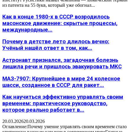
из патента на 55 букв, который уже обогнал...
Как в конце 1980-х в СССР возродилось
масонское движение: скрытые процессы,
международные...
Почему в детстве лето длилось вечно:
Учёный нашёл ответ в том, как...
Астронавт признался, загадочная болезнь
лишила речи и пришлось эвакуировать МКС
МАЗ-7907: Крупнейшее в мире 24 колесное
шасси, созданное в СССР для ракет...
Как научиться эффективно управлять своим
временем: практическое руководство,
которое реально работает в...
20.03.2026
20.03.2026
Оглавление:Почему умение управлять своим временем стало
критически важным навыком в современном миреГлавные