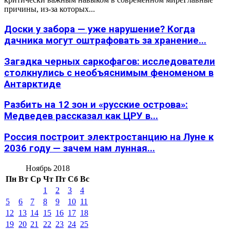
причины, из-за которых...
Доски у забора — уже нарушение? Когда
дачника могут оштрафовать за хранение...
Загадка черных саркофагов: исследователи
столкнулись с необъяснимым феноменом в
Антарктиде
Разбить на 12 зон и «русские острова»:
Медведев рассказал как ЦРУ в...
Россия построит электростанцию на Луне к
2036 году — зачем нам лунная...
Ноябрь 2018
Пн
Вт
Ср
Чт
Пт
Сб
Вс
1
2
3
4
5
6
7
8
9
10
11
12
13
14
15
16
17
18
19
20
21
22
23
24
25