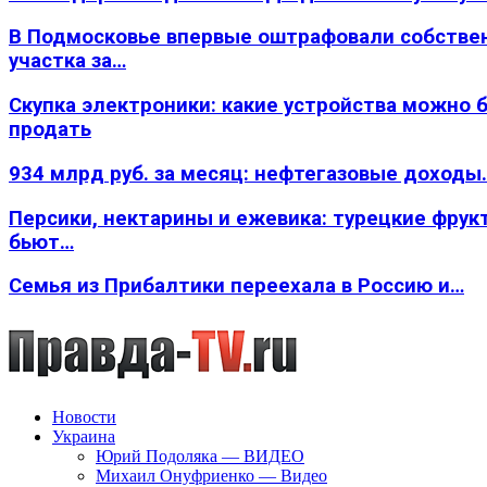
В Подмосковье впервые оштрафовали собстве
участка за…
Скупка электроники: какие устройства можно 
продать
934 млрд руб. за месяц: нефтегазовые доходы
Персики, нектарины и ежевика: турецкие фрук
бьют…
Семья из Прибалтики переехала в Россию и…
Новости
Украина
Юрий Подоляка — ВИДЕО
Михаил Онуфриенко — Видео