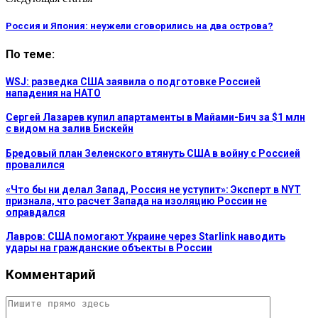
Россия и Япония: неужели сговорились на два острова?
По теме:
WSJ: разведка США заявила о подготовке Россией
нападения на НАТО
Сергей Лазарев купил апартаменты в Майами-Бич за $1 млн
с видом на залив Бискейн
Бредовый план Зеленского втянуть США в войну с Россией
провалился
«Что бы ни делал Запад, Россия не уступит»: Эксперт в NYT
признала, что расчет Запада на изоляцию России не
оправдался
Лавров: США помогают Украине через Starlink наводить
удары на гражданские объекты в России
Комментарий