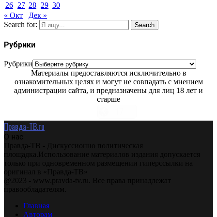
26
27
28
29
30
« Окт
Дек »
Search for:
Search
Рубрики
Рубрики
Материалы предоставляются исключительно в
ознакомительных целях и могут не совпадать с мнением
администрации сайта, и предназначены для лиц 18 лет и
старше
Правда-ТВ.ru
О нас
Правда-ТВ - Дискуссионно политическая
площадка.Использование материалов издания допускается
только при одновременном размещении гиперссылки на
оригинал в «Правда-ТВ»
@2023 - www.pravda-tv.ru. Все права принадлежат
правообладателям.
Главная
Авторам