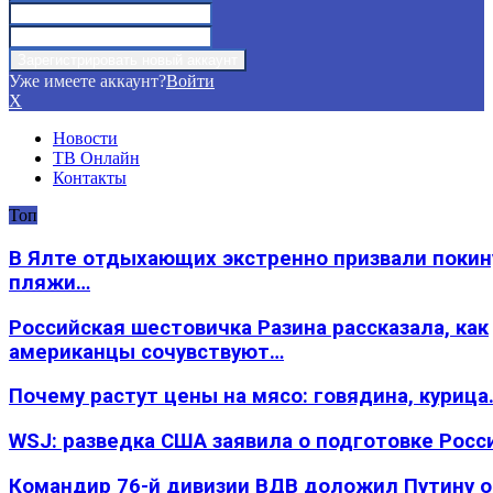
Уже имеете аккаунт?
Войти
X
Новости
ТВ Онлайн
Контакты
Топ
В Ялте отдыхающих экстренно призвали покин
пляжи…
Российская шестовичка Разина рассказала, как
американцы сочувствуют…
Почему растут цены на мясо: говядина, курица
WSJ: разведка США заявила о подготовке Росс
Командир 76-й дивизии ВДВ доложил Путину 