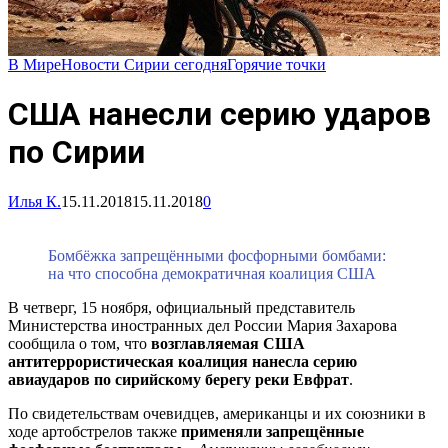
В Мире
Новости Сирии сегодня
Горячие точки
США нанесли серию ударов
по Сирии
Илья К.
15.11.2018
15.11.2018
0
Бомбёжка запрещёнными фосфорными бомбами:
на что способна демократичная коалиция США
В четверг, 15 ноября, официальный представитель
Министерства иностранных дел России Мария Захарова
сообщила о том, что
возглавляемая США
антитеррористическая коалиция нанесла серию
авиаударов по сирийскому берегу реки Евфрат
.
По свидетельствам очевидцев, американцы и их союзники в
ходе артобстрелов также
применяли запрещённые