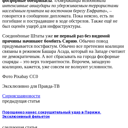
фосфорные боеприпасы
.
«Американцы возобновили
интенсивные авиаудары по удерживаемым террористами
населённым пунктам на восточном берегу Евфрата»
, –
говорится в сообщении дипломата. Пока неясно, есть ли
погибшие и пострадавшие в ходе обстрелов. Также ещё не
был оценён ущерб для инфраструктуры.
Соединённые Штаты уже
не первый раз без видимой
причины начинают бомбить Сирию
. Обычно повод
придумывается постфактум. Обычно все претензии коалиции
связаны в режимом Башара Асада, который на Западе считают
не демократичным. А вот сбрасывать на города фосфорные
снаряды – это верх толерантности. Впрочем, западную
коалицию, кажется, уже совсем не волнуют условности.
Фото Pixabay СС0
Эксклюзивно для Правда-ТВ
Сирия
сша
яновости
предыдущая статья
Порошенко нанес сокрушительный удар в Париже.
Эксклюзивный фельетон
следующая статья