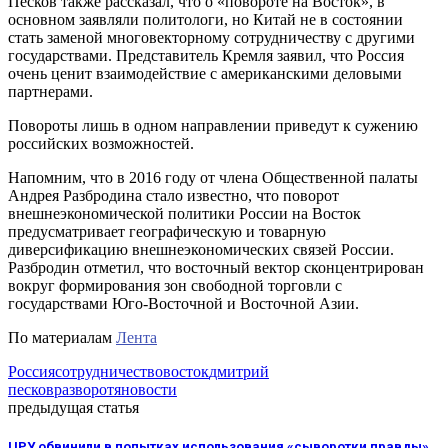
Песков также рассказал, что о «повороте на Восток», в
основном заявляли политологи, но Китай не в состоянии
стать заменой многовекторному сотрудничеству с другими
государствами. Представитель Кремля заявил, что Россия
очень ценит взаимодействие с американскими деловыми
партнерами.
Повороты лишь в одном направлении приведут к сужению
российских возможностей.
Напомним, что в 2016 году от члена Общественной палаты
Андрея Разбродина стало известно, что поворот
внешнеэкономической политики России на Восток
предусматривает географическую и товарную
диверсификацию внешнеэкономических связей России.
Разбродин отметил, что восточный вектор сконцентрирован
вокруг формирования зон свободной торговли с
государствами Юго-Восточной и Восточной Азии.
По материалам
Лента
Россия
сотрудничество
восток
дмитрий
песков
разворот
яновости
предыдущая статья
ЦРУ обвинили в попытках использования «сыворотки правды»