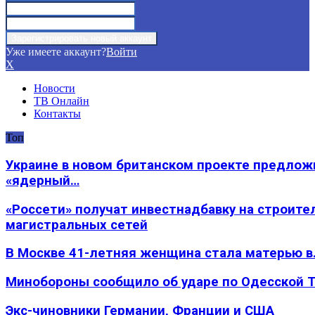
Уже имеете аккаунт?
Войти
X
Новости
ТВ Онлайн
Контакты
Топ
Украине в новом британском проекте предлож
«ядерный…
«Россети» получат инвестнадбавку на строите
магистральных сетей
В Москве 41-летняя женщина стала матерью в
Минобороны сообщило об ударе по Одесской 
Экс-чиновники Германии, Франции и США