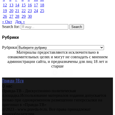
12
13
14
15
16
17
18
19
20
21
22
23
24
25
26
27
28
29
30
« Окт
Дек »
Search for:
Search
Рубрики
Рубрики
Материалы предоставляются исключительно в
ознакомительных целях и могут не совпадать с мнением
администрации сайта, и предназначены для лиц 18 лет и
старше
Правда-ТВ.ru
О нас
Правда-ТВ - Дискуссионно политическая
площадка.Использование материалов издания допускается
только при одновременном размещении гиперссылки на
оригинал в «Правда-ТВ»
@2023 - www.pravda-tv.ru. Все права принадлежат
правообладателям.