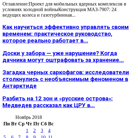
Оглавление:Проект для мобильных ядерных комплексов в
условиях холодной войныКонструкция МАЗ-7907: 24
ведущих колеса и газотурбинная...
Как научиться эффективно управлять своим
временем: практическое руководство,
которое реально работает в...
Доски у забора — уже нарушение? Когда
дачника могут оштрафовать за хранение...
Загадка черных саркофагов: исследователи
столкнулись с необъяснимым феноменом в
Антарктиде
Разбить на 12 зон и «русские острова»:
Медведев рассказал как ЦРУ в...
Ноябрь 2018
Пн
Вт
Ср
Чт
Пт
Сб
Вс
1
2
3
4
5
6
7
8
9
10
11