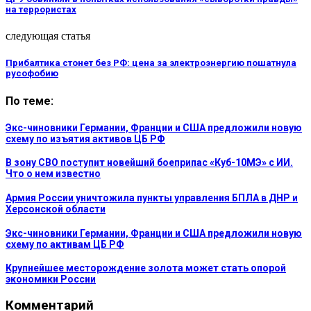
на террористах
следующая статья
Прибалтика стонет без РФ: цена за электроэнергию пошатнула
русофобию
По теме:
Экс-чиновники Германии, Франции и США предложили новую
схему по изъятия активов ЦБ РФ
В зону СВО поступит новейший боеприпас «Куб-10МЭ» с ИИ.
Что о нем известно
Армия России уничтожила пункты управления БПЛА в ДНР и
Херсонской области
Экс-чиновники Германии, Франции и США предложили новую
схему по активам ЦБ РФ
Крупнейшее месторождение золота может стать опорой
экономики России
Комментарий