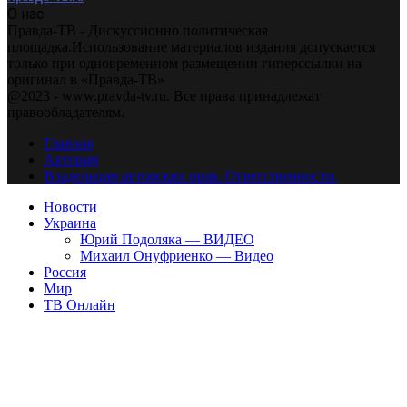
О нас
Правда-ТВ - Дискуссионно политическая
площадка.Использование материалов издания допускается
только при одновременном размещении гиперссылки на
оригинал в «Правда-ТВ»
@2023 - www.pravda-tv.ru. Все права принадлежат
правообладателям.
Главная
Авторам
Владельцам авторских прав. Ответственности.
Новости
Украина
Юрий Подоляка — ВИДЕО
Михаил Онуфриенко — Видео
Россия
Мир
ТВ Онлайн