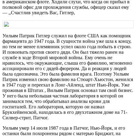
в американском флоте. Ходили слухи, что когда он прибыл в
полковой офис для прохождения службы, офицер сказал ему
— ,,Счастлив увидеть Вас, Гитлер,
Уильям Патрик Гитлер служил на флоте США как помощник
фармацевта до 1947 года. В сущности война уже шла к концу,
но тем не менее племянник успел около года побыть в строю.
И повоевать против своего дяди. Он был тяжело ранен на
службе в ходе Второй мировой войны. Ему очень не
нравилось, что окружающие, слыша его фамилию, мгновенно
ассоциировали его с дядей-фюрером. Да и реакция у людей
была однозначна. Это была фамилия врага. Поэтому Уильям
Патрик изменил свою фамилию на Стюарт-Хьюстон, женился
в 1947 году и переехал в Лонг-Айленд, штат Нью-Йорк. Уже
проживая в Штатах , Вильям Патрик основал там свой бизнес.
У него была небольшая частная лаборатория в которой он
занимался тем, что обрабатывал анализы крови для
госпиталей. Его лаборатория, которую он назвал
Брукхейвенской, находилась в его двухэтажном доме на 71-
Силвер-стрит, Патчог.
Уильям умер 14 июля 1987 года в Патчог, Нью-Йорк, и его
останки были похоронены рядом с матерью Бриджит, на