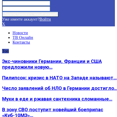
Уже имеете аккаунт?
Войти
X
Новости
ТВ Онлайн
Контакты
Топ
Экс-чиновники Германии, Франции и США
предложили новую…
Пилипсон: кризис в НАТО на Западе называют…
Число заявлений об НЛО в Германии достигло
Мухи в еде и ржавая сантехника сломанные…
В зону СВО поступит новейший боеприпас
«Куб-10МЭ»…