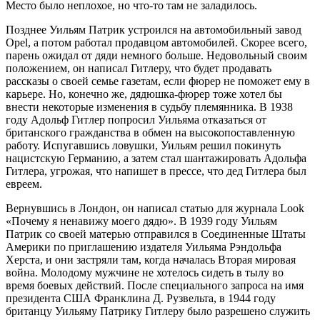
Место было неплохое, но что-то там не заладилось.
Позднее Уильям Патрик устроился на автомобильный завод
Opel, а потом работал продавцом автомобилей. Скорее всего,
парень ожидал от дяди немного больше. Недовольный своим
положением, он написал Гитлеру, что будет продавать
рассказы о своей семье газетам, если фюрер не поможет ему в
карьере. Но, конечно же, дядюшка-фюрер тоже хотел бы
внести некоторые изменения в судьбу племянника. В 1938
году Адольф Гитлер попросил Уильяма отказаться от
британского гражданства в обмен на высокопоставленную
работу. Испугавшись ловушки, Уильям решил покинуть
нацистскую Германию, а затем стал шантажировать Адольфа
Гитлера, угрожая, что напишет в прессе, что дед Гитлера был
евреем.
Вернувшись в Лондон, он написал статью для журнала Look
«Почему я ненавижу моего дядю». В 1939 году Уильям
Патрик со своей матерью отправился в Соединенные Штаты
Америки по приглашению издателя Уильяма Рэндольфа
Херста, и они застряли там, когда началась Вторая мировая
война. Молодому мужчине не хотелось сидеть в тылу во
время боевых действий. После специального запроса на имя
президента США Франклина Д. Рузвельта, в 1944 году
британцу Уильяму Патрику Гитлеру было разрешено служить