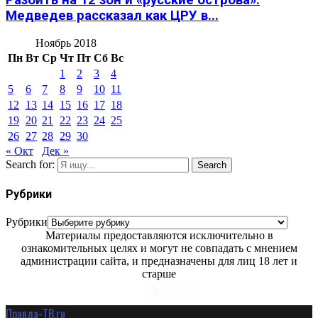
Разбить на 12 зон и «русские острова»:
Медведев рассказал как ЦРУ в...
Ноябрь 2018
Пн
Вт
Ср
Чт
Пт
Сб
Вс
1
2
3
4
5
6
7
8
9
10
11
12
13
14
15
16
17
18
19
20
21
22
23
24
25
26
27
28
29
30
« Окт
Дек »
Search for:
Search
Рубрики
Рубрики
Материалы предоставляются исключительно в
ознакомительных целях и могут не совпадать с мнением
администрации сайта, и предназначены для лиц 18 лет и
старше
Правда-ТВ.ru