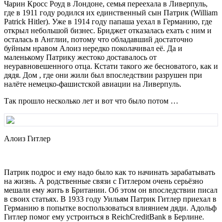
Чарин Кросс Роуд в Лондоне, семья переехала в Ливерпуль,
где в 1911 году родился их единственный сын Патрик (William
Patrick Hitler). Уже в 1914 году папаша уехал в Германию, где
открыл небольшой бизнес. Бриджет отказалась ехать с ним и
осталась в Англии, потому что обладавший достаточно
буйным нравом Алоиз нередко поколачивал её. Да и
маленькому Патрику жестоко доставалось от
неуравновешенного отца. Кстати такого же бесноватого, как и
дядя. Дом , где они жили был впоследствии разрушен при
налёте немецко-фашистской авиации на Ливерпуль.
Так прошло несколько лет и вот что было потом …
Алоиз Гитлер
Патрик подрос и ему надо было как то начинать зарабатывать
на жизнь. А родственные связи с Гитлером очень серьёзно
мешали ему жить в Британии. Об этом он впоследствии писал
в своих статьях. В 1933 году Уильям Патрик Гитлер приехал в
Германию в попытке воспользоваться влиянием дяди. Адольф
Гитлер помог ему устроиться в ReichCreditBank в Берлине.