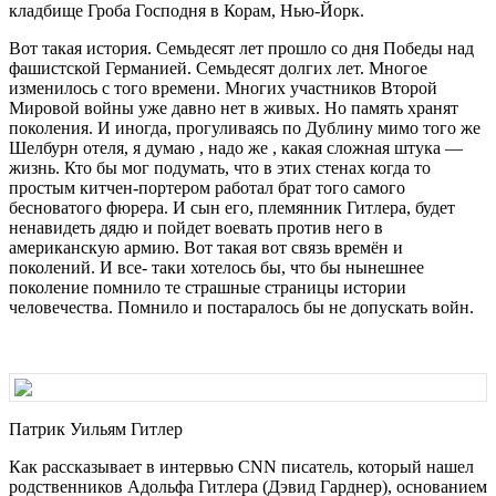
кладбище Гроба Господня в Корам, Нью-Йорк.
Вот такая история. Семьдесят лет прошло со дня Победы над
фашистской Германией. Семьдесят долгих лет. Многое
изменилось с того времени. Многих участников Второй
Мировой войны уже давно нет в живых. Но память хранят
поколения. И иногда, прогуливаясь по Дублину мимо того же
Шелбурн отеля, я думаю , надо же , какая сложная штука —
жизнь. Кто бы мог подумать, что в этих стенах когда то
простым китчен-портером работал брат того самого
бесноватого фюрера. И сын его, племянник Гитлера, будет
ненавидеть дядю и пойдет воевать против него в
американскую армию. Вот такая вот связь времён и
поколений. И все- таки хотелось бы, что бы нынешнее
поколение помнило те страшные страницы истории
человечества. Помнило и постаралось бы не допускать войн.
Патрик Уильям Гитлер
Как рассказывает в интервью CNN писатель, который нашел
родственников Адольфа Гитлера (Дэвид Гарднер), основанием