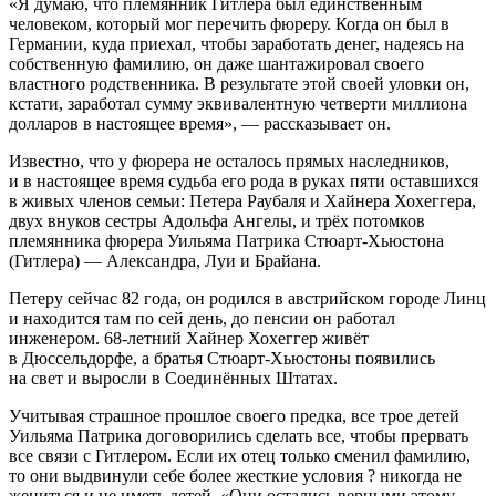
«Я думаю, что племянник Гитлера был единственным
человеком, который мог перечить фюреру. Когда он был в
Германии, куда приехал, чтобы заработать денег, надеясь на
собственную фамилию, он даже шантажировал своего
властного родственника. В результате этой своей уловки он,
кстати, заработал сумму эквивалентную четверти миллиона
долларов в настоящее время», — рассказывает он.
Известно, что у фюрера не осталось прямых наследников,
и в настоящее время судьба его рода в руках пяти оставшихся
в живых членов семьи: Петера Раубаля и Хайнера Хохеггера,
двух внуков сестры Адольфа Ангелы, и трёх потомков
племянника фюрера Уильяма Патрика Стюарт-Хьюстона
(Гитлера) — Александра, Луи и Брайана.
Петеру сейчас 82 года, он родился в австрийском городе Линц
и находится там по сей день, до пенсии он работал
инженером. 68-летний Хайнер Хохеггер живёт
в Дюссельдорфе, а братья Стюарт-Хьюстоны появились
на свет и выросли в Соединённых Штатах.
Учитывая страшное прошлое своего предка, все трое детей
Уильяма Патрика договорились сделать все, чтобы прервать
все связи с Гитлером. Если их отец только сменил фамилию,
то они выдвинули себе более жесткие условия ? никогда не
жениться и не иметь детей. «Они остались верными этому