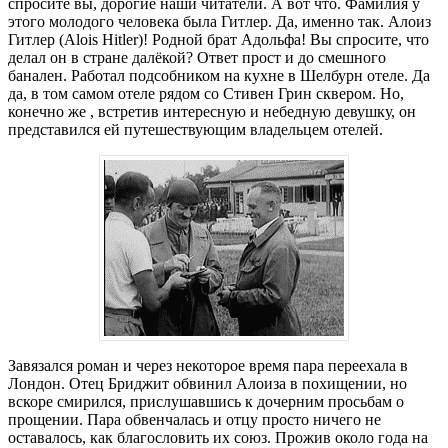
спросите вы, дорогие наши читатели. А вот что. Фамилия у
этого молодого человека была Гитлер. Да, именно так. Алоиз
Гитлер (Alois Hitler)! Родной брат Адольфа! Вы спросите, что
делал он в стране далёкой? Ответ прост и до смешного
банален. Работал подсобником на кухне в Шелбурн отеле. Да
да, в том самом отеле рядом со Стивен Грин сквером. Но,
конечно же , встретив интересную и небедную девушку, он
представился ей путешествующим владельцем отелей.
Завязался роман и через некоторое время пара переехала в
Лондон. Отец Бриджит обвинил Алоиза в похищении, но
вскоре смирился, прислушавшись к дочерним просьбам о
прощении. Пара обвенчалась и отцу просто ничего не
оставалось, как благословить их союз. Прожив около года на