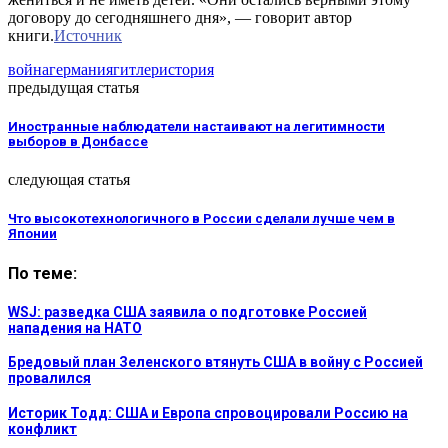
договору до сегодняшнего дня», — говорит автор
книги.
Источник
война
германия
гитлер
история
предыдущая статья
Иностранные наблюдатели настаивают на легитимности
выборов в Донбассе
следующая статья
Что высокотехнологичного в России сделали лучше чем в
Японии
По теме:
WSJ: разведка США заявила о подготовке Россией
нападения на НАТО
Бредовый план Зеленского втянуть США в войну с Россией
провалился
Историк Тодд: США и Европа спровоцировали Россию на
конфликт