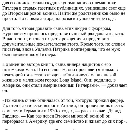
для его поиска стали скудные упоминания о племяннике
Гитлера в старых газетных публикациях, увидевшие свет еще
до Второй мировой войны. Найти же родственников было не
просто. По словам автора, на розыски ушло четыре года.
Для того, чтобы доказать связь этих людей с фюрером,
журналисту пришлось представить целый ряд доказательств.
В частности, он знал их даты рождения и представил
документальные доказательства этого. Кроме того, по словам
писателя, вдова Уильяма Патрика подтвердила, что ее муж
был племянником Гитлера.
По мнению автора книги, связь лидера нацистов с его
потомками мала. По его словам, она проявляется только в
некоторой схожести взглядов. «Они живут американской
жизнью в маленьком городе Long Island. Они родились в
Америке, они стали американскими Гитлерами», — добавляет
он.
«Их жизнь очень отличалась от той, которую прожил фюрер.
Их отец фактически вырос в Англии, он провел лишь шесть-
семь лет в Германии в 1930-х годах, — рассказывает Дэвид
Гарднер. — Как раз перед Второй мировой войной он
перебрался в Америку, где его семейство и живет до сих пор».