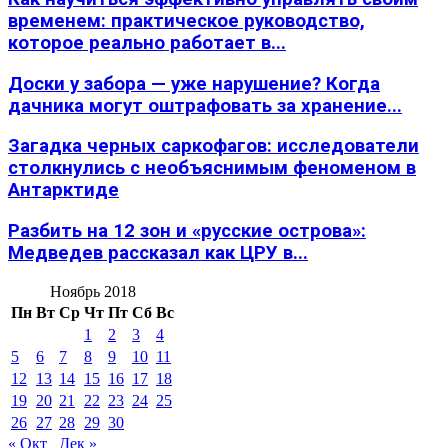
временем: практическое руководство,
которое реально работает в...
Доски у забора — уже нарушение? Когда
дачника могут оштрафовать за хранение...
Загадка черных саркофагов: исследователи
столкнулись с необъяснимым феноменом в
Антарктиде
Разбить на 12 зон и «русские острова»:
Медведев рассказал как ЦРУ в...
Ноябрь 2018
Пн
Вт
Ср
Чт
Пт
Сб
Вс
1
2
3
4
5
6
7
8
9
10
11
12
13
14
15
16
17
18
19
20
21
22
23
24
25
26
27
28
29
30
« Окт
Дек »