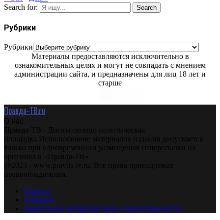
Search for:
Search
Рубрики
Рубрики
Материалы предоставляются исключительно в
ознакомительных целях и могут не совпадать с мнением
администрации сайта, и предназначены для лиц 18 лет и
старше
Правда-ТВ.ru
О нас
Правда-ТВ - Дискуссионно политическая
площадка.Использование материалов издания допускается
только при одновременном размещении гиперссылки на
оригинал в «Правда-ТВ»
@2023 - www.pravda-tv.ru. Все права принадлежат
правообладателям.
Главная
Авторам
Владельцам авторских прав. Ответственности.