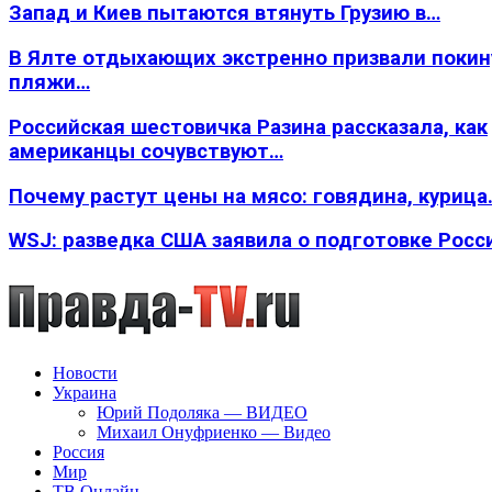
Запад и Киев пытаются втянуть Грузию в…
В Ялте отдыхающих экстренно призвали покин
пляжи…
Российская шестовичка Разина рассказала, как
американцы сочувствуют…
Почему растут цены на мясо: говядина, курица
WSJ: разведка США заявила о подготовке Росс
Новости
Украина
Юрий Подоляка — ВИДЕО
Михаил Онуфриенко — Видео
Россия
Мир
ТВ Онлайн