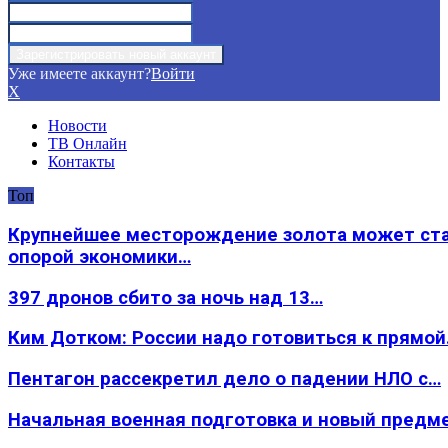
Уже имеете аккаунт?
Войти
X
Новости
ТВ Онлайн
Контакты
Топ
Крупнейшее месторождение золота может ст
опорой экономики…
397 дронов сбито за ночь над 13…
Ким Дотком: России надо готовиться к прямо
Пентагон рассекретил дело о падении НЛО с…
Начальная военная подготовка и новый предм