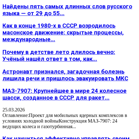
Найдены пять самых длинных слов русского
языка — от 29 до 55...
Как в конце 1980-х в СССР возродилось
масонское движение: скрытые процессы,
международные...
Почему в детстве лето длилось вечно:
Учёный нашёл ответ в том, как...
Астронавт признался, загадочная болезнь
лишила речи и пришлось эвакуировать МКС
МАЗ-7907: Крупнейшее в мире 24 колесное
шасси, созданное в СССР для ракет...
25.03.2026
Оглавление:Проект для мобильных ядерных комплексов в
условиях холодной войныКонструкция МАЗ-7907: 24
ведущих колеса и газотурбинная...
Как научиться эффективно управлять своим