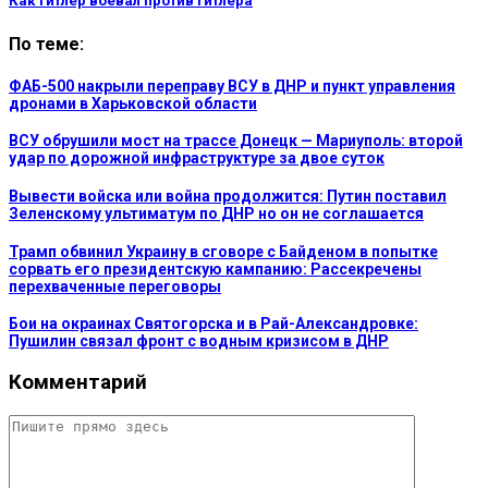
Как Гитлер воевал против Гитлера
По теме:
ФАБ-500 накрыли переправу ВСУ в ДНР и пункт управления
дронами в Харьковской области
ВСУ обрушили мост на трассе Донецк — Мариуполь: второй
удар по дорожной инфраструктуре за двое суток
Вывести войска или война продолжится: Путин поставил
Зеленскому ультиматум по ДНР но он не соглашается
Трамп обвинил Украину в сговоре с Байденом в попытке
сорвать его президентскую кампанию: Рассекречены
перехваченные переговоры
Бои на окраинах Святогорска и в Рай-Александровке:
Пушилин связал фронт с водным кризисом в ДНР
Комментарий