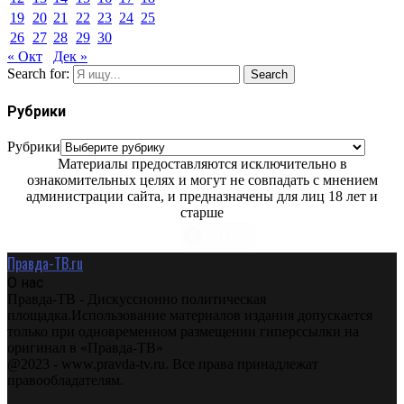
19
20
21
22
23
24
25
26
27
28
29
30
« Окт
Дек »
Search for:
Search
Рубрики
Рубрики
Материалы предоставляются исключительно в
ознакомительных целях и могут не совпадать с мнением
администрации сайта, и предназначены для лиц 18 лет и
старше
Правда-ТВ.ru
О нас
Правда-ТВ - Дискуссионно политическая
площадка.Использование материалов издания допускается
только при одновременном размещении гиперссылки на
оригинал в «Правда-ТВ»
@2023 - www.pravda-tv.ru. Все права принадлежат
правообладателям.