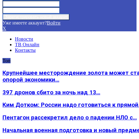
Уже имеете аккаунт?
Войти
X
Новости
ТВ Онлайн
Контакты
Топ
Крупнейшее месторождение золота может ст
опорой экономики…
397 дронов сбито за ночь над 13…
Ким Дотком: России надо готовиться к прямо
Пентагон рассекретил дело о падении НЛО с…
Начальная военная подготовка и новый предм