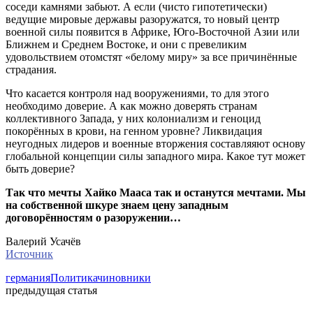
соседи камнями забьют. А если (чисто гипотетически)
ведущие мировые державы разоружатся, то новый центр
военной силы появится в Африке, Юго-Восточной Азии или
Ближнем и Среднем Востоке, и они с превеликим
удовольствием отомстят «белому миру» за все причинённые
страдания.
Что касается контроля над вооружениями, то для этого
необходимо доверие. А как можно доверять странам
коллективного Запада, у них колониализм и геноцид
покорённых в крови, на генном уровне? Ликвидация
неугодных лидеров и военные вторжения составляяют основу
глобальной концепции силы западного мира. Какое тут может
быть доверие?
Так что мечты Хайко Мааса так и останутся мечтами. Мы
на собственной шкуре знаем цену западным
договорённостям о разоружении…
Валерий Усачёв
Источник
германия
Политика
чиновники
предыдущая статья