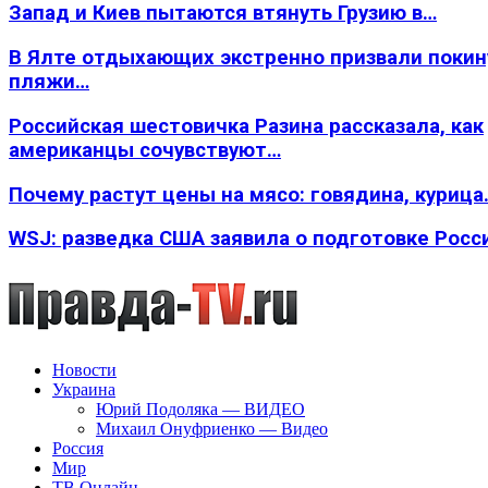
Запад и Киев пытаются втянуть Грузию в…
В Ялте отдыхающих экстренно призвали покин
пляжи…
Российская шестовичка Разина рассказала, как
американцы сочувствуют…
Почему растут цены на мясо: говядина, курица
WSJ: разведка США заявила о подготовке Росс
Новости
Украина
Юрий Подоляка — ВИДЕО
Михаил Онуфриенко — Видео
Россия
Мир
ТВ Онлайн