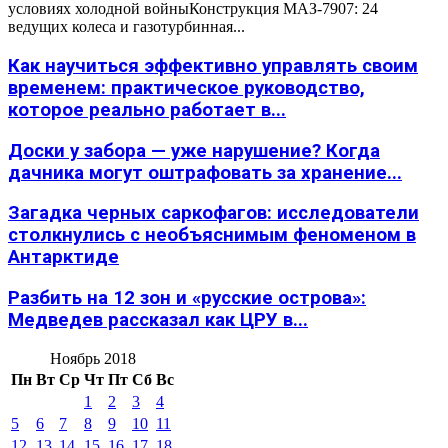
условиях холодной войныКонструкция МАЗ-7907: 24
ведущих колеса и газотурбинная...
Как научиться эффективно управлять своим
временем: практическое руководство,
которое реально работает в...
Доски у забора — уже нарушение? Когда
дачника могут оштрафовать за хранение...
Загадка черных саркофагов: исследователи
столкнулись с необъяснимым феноменом в
Антарктиде
Разбить на 12 зон и «русские острова»:
Медведев рассказал как ЦРУ в...
Ноябрь 2018
Пн
Вт
Ср
Чт
Пт
Сб
Вс
1
2
3
4
5
6
7
8
9
10
11
12
13
14
15
16
17
18