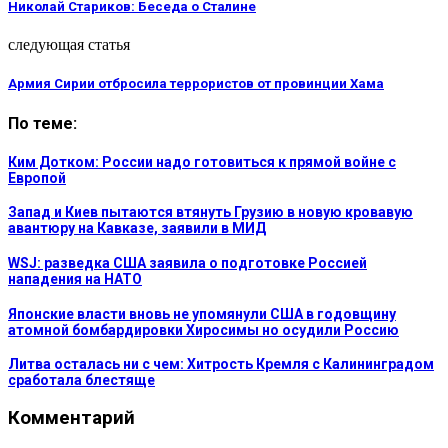
Николай Стариков: Беседа о Сталине
следующая статья
Армия Сирии отбросила террористов от провинции Хама
По теме:
Ким Дотком: России надо готовиться к прямой войне с
Европой
Запад и Киев пытаются втянуть Грузию в новую кровавую
авантюру на Кавказе, заявили в МИД
WSJ: разведка США заявила о подготовке Россией
нападения на НАТО
Японские власти вновь не упомянули США в годовщину
атомной бомбардировки Хиросимы но осудили Россию
Литва осталась ни с чем: Хитрость Кремля с Калининградом
сработала блестяще
Комментарий