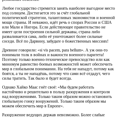
Любое государство стремится занять наиболее выгодное место
под солнцем. Достигается это за счёт глобальной
политической стратегии, талантливых экономистов и военной
мощи страны. И неважно, идёт речь о спорах России и США
или Мали и Нигера. Если действующее правительство не
имеет цели построения сильной державы, страна либо
разваливается сама, либо её уничтожают более сильные
соседи. Всё по Дарвину, забудьте о божественных миссиях!
Древние говорили: «si vis pacem, para bellum». А уж они-то
понимали толк в войнах и важности военного паритета!
Поэтому только военно-техническое превосходство или как
минимум равенство боевых возможностей может обеспечить
мир в глобальном понимании. На тебя не нападут, потому как
боятся, а ты не нападёшь, потому что сами всё отдадут, чего
силы тратить. Так было и будет всегда.
Однако Хайко Маас гнёт своё: «Мы будем работать
настойчиво и решительно в пользу разоружения и контроля
над вооружениями. Только таким образом можно остановить
глобальную гонку вооружений. Только таким образом мы
можем обеспечить мир в Европе».
Разоружение ведущих держав невозможно. Более слабые