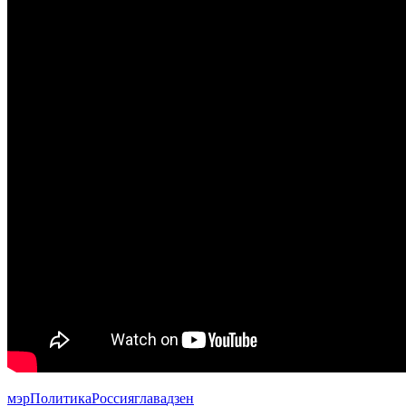
мэр
Политика
Россия
глава
дзен