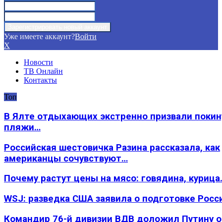
Уже имеете аккаунт?
Войти
X
Новости
ТВ Онлайн
Контакты
Топ
В Ялте отдыхающих экстренно призвали покин
пляжи…
Российская шестовичка Разина рассказала, как
американцы сочувствуют…
Почему растут цены на мясо: говядина, курица
WSJ: разведка США заявила о подготовке Росс
Командир 76-й дивизии ВДВ доложил Путину 