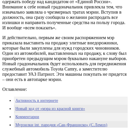
одержать победу над кандидатом от «Единой России».
Внимание к себе новый градоначальник привлекла тем, что
изначально заявляла о чрезмерных тратах мэрии. Вступив в
должность, она сразу сообщила о желании распродать все
излишки и направить полученные средства на пользу города.
И вообще «всем показать».
И действительно, первым же своим распоряжением мэр
приказала выставить на продажу элитные внедорожники,
которые были закуплены для нужд городских чиновников.
Один из автомобилей, выставленных на продажу, к слову был
приобретен предыдущим мэром буквально накануне выборов.
Новый градоначальник будет использовать для передвижения
служебный автомобиль Toyota Camry, а заместителю
предоставит УАЗ Патриот. Эти машины покупать не придется
– они есть в автопарке мэрии.
Оглавление:
Активность в интернете
Новый ход от «мэра из красной книги»
Комментарии
Мурзилки int. пародия «Сан-Франциско» (С.Лемох)