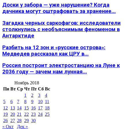
Доски у забора — уже нарушение? Когда
дачника могут оштрафовать за хранение...
Загадка черных саркофагов: исследователи
столкнулись с необъяснимым феноменом в
Антарктиде
Разбить на 12 зон и «русские острова»:
Медведев рассказал как ЦРУ в...
Россия построит электростанцию на Луне к
2036 году — зачем нам лунная...
Ноябрь 2018
Пн
Вт
Ср
Чт
Пт
Сб
Вс
1
2
3
4
5
6
7
8
9
10
11
12
13
14
15
16
17
18
19
20
21
22
23
24
25
26
27
28
29
30
« Окт
Дек »