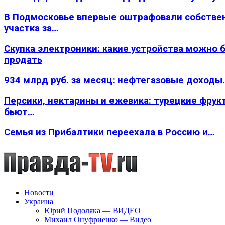
В Подмосковье впервые оштрафовали собстве
участка за…
Скупка электроники: какие устройства можно 
продать
934 млрд руб. за месяц: нефтегазовые доходы
Персики, нектарины и ежевика: турецкие фрук
бьют…
Семья из Прибалтики переехала в Россию и…
Новости
Украина
Юрий Подоляка — ВИДЕО
Михаил Онуфриенко — Видео