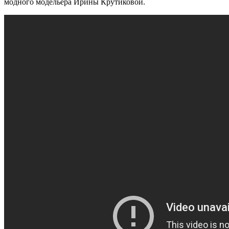
модного модельера Ирины Крутиковой.