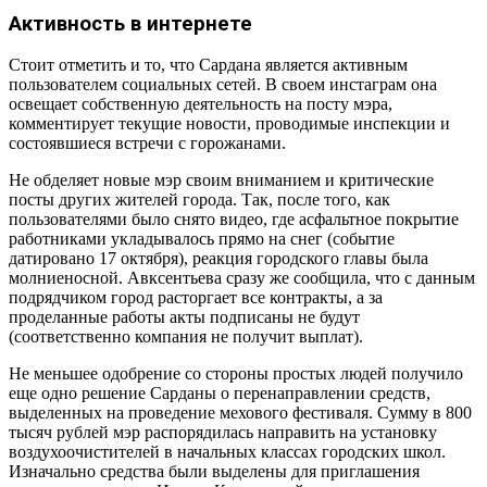
Активность в интернете
Стоит отметить и то, что Сардана является активным
пользователем социальных сетей. В своем инстаграм она
освещает собственную деятельность на посту мэра,
комментирует текущие новости, проводимые инспекции и
состоявшиеся встречи с горожанами.
Не обделяет новые мэр своим вниманием и критические
посты других жителей города. Так, после того, как
пользователями было снято видео, где асфальтное покрытие
работниками укладывалось прямо на снег (событие
датировано 17 октября), реакция городского главы была
молниеносной. Авксентьева сразу же сообщила, что с данным
подрядчиком город расторгает все контракты, а за
проделанные работы акты подписаны не будут
(соответственно компания не получит выплат).
Не меньшее одобрение со стороны простых людей получило
еще одно решение Сарданы о перенаправлении средств,
выделенных на проведение мехового фестиваля. Сумму в 800
тысяч рублей мэр распорядилась направить на установку
воздухоочистителей в начальных классах городских школ.
Изначально средства были выделены для приглашения