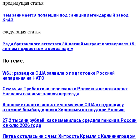
предыдущая статья
Чем занимается попавший под санкции легендарный завод
КрАЗ
следующая статья
Ради британского аттестата 30-летний мигрант притворился 15-
летним подростком и сел за парту
По теме:
WSJ: разведка США заявила о подготовке Россией
нападения на НАТО
Семья из Прибалтики переехала в Россию и не пожалела:
Названы главные плюсы переезда
Японские власти вновь не упомянули США в годовщину
атомной бомбардировки Хиросимы но осудили Россию
27,2 тысячи рублей: как изменилась средняя пенсия в России
к июлю 2026 года
Литва осталась ни с чем: Хитрость Кремля с Калининградом