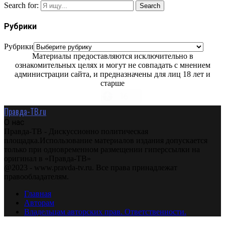
Search for:
Search
Рубрики
Рубрики
Материалы предоставляются исключительно в
ознакомительных целях и могут не совпадать с мнением
администрации сайта, и предназначены для лиц 18 лет и
старше
Правда-ТВ.ru
О нас
Правда-ТВ - Дискуссионно политическая
площадка.Использование материалов издания допускается
только при одновременном размещении гиперссылки на
оригинал в «Правда-ТВ»
@2023 - www.pravda-tv.ru. Все права принадлежат
правообладателям.
Главная
Авторам
Владельцам авторских прав. Ответственности.