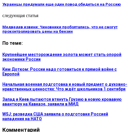
Украинцы придумали еще один повод обидеться на Россию
следующая статья
Медведев извини: Чиновники проболтались, что не смогут
проконтролировать цены на бензин
По теме:
Крупнейшее месторождение золота может стать опорой
экономики России
Ким Дотком: России надо готовиться к прямой войне с
Европой
Начальная военная подготовка и новый предмет о духовно-
нравственных ценностях: Что ждёт школьников 1 сентября
Запад и Киев пытаются втянуть Грузию в новую кровавую
авантюру на Кавказе, заявили в МИД
WSJ: разведка США заявила о подготовке Россией
нападения на НАТО
Комментарий