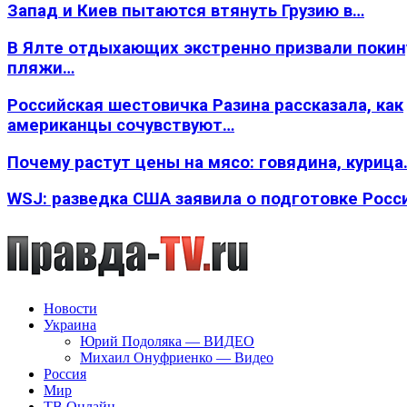
Запад и Киев пытаются втянуть Грузию в…
В Ялте отдыхающих экстренно призвали покин
пляжи…
Российская шестовичка Разина рассказала, как
американцы сочувствуют…
Почему растут цены на мясо: говядина, курица
WSJ: разведка США заявила о подготовке Росс
Новости
Украина
Юрий Подоляка — ВИДЕО
Михаил Онуфриенко — Видео
Россия
Мир
ТВ Онлайн