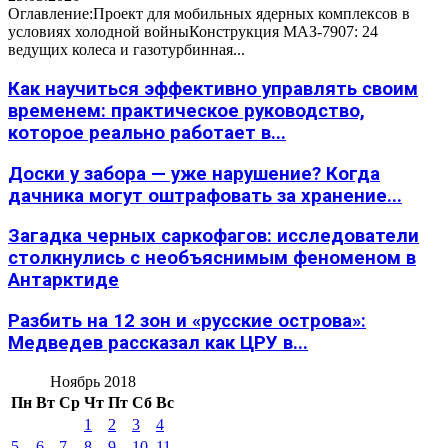
Оглавление:Проект для мобильных ядерных комплексов в
условиях холодной войныКонструкция МАЗ-7907: 24
ведущих колеса и газотурбинная...
Как научиться эффективно управлять своим
временем: практическое руководство,
которое реально работает в...
Доски у забора — уже нарушение? Когда
дачника могут оштрафовать за хранение...
Загадка черных саркофагов: исследователи
столкнулись с необъяснимым феноменом в
Антарктиде
Разбить на 12 зон и «русские острова»:
Медведев рассказал как ЦРУ в...
Ноябрь 2018
Пн
Вт
Ср
Чт
Пт
Сб
Вс
1
2
3
4
5
6
7
8
9
10
11