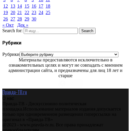
12
13
14
15
16
17
18
19
20
21
22
23
24
25
26
27
28
29
30
« Окт
Дек »
Search for:
Search
Рубрики
Рубрики
Материалы предоставляются исключительно в
ознакомительных целях и могут не совпадать с мнением
администрации сайта, и предназначены для лиц 18 лет и
старше
Правда-ТВ.ru
О нас
Правда-ТВ - Дискуссионно политическая
площадка.Использование материалов издания допускается
только при одновременном размещении гиперссылки на
оригинал в «Правда-ТВ»
@2023 - www.pravda-tv.ru. Все права принадлежат
правообладателям.