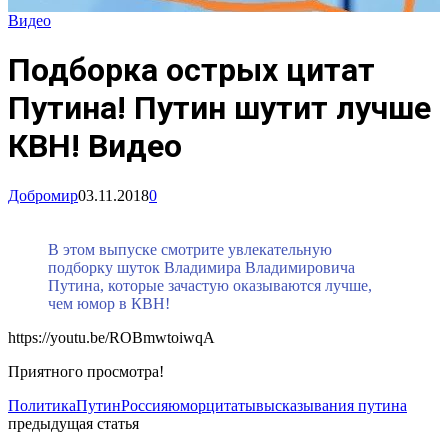
Видео
Подборка острых цитат
Путина! Путин шутит лучше
КВН! Видео
Добромир
03.11.2018
0
В этом выпуске смотрите увлекательную
подборку шуток Владимира Владимировича
Путина, которые зачастую оказываются лучше,
чем юмор в КВН!
https://youtu.be/ROBmwtoiwqA
Приятного просмотра!
Политика
Путин
Россия
юмор
цитаты
высказывания путина
предыдущая статья