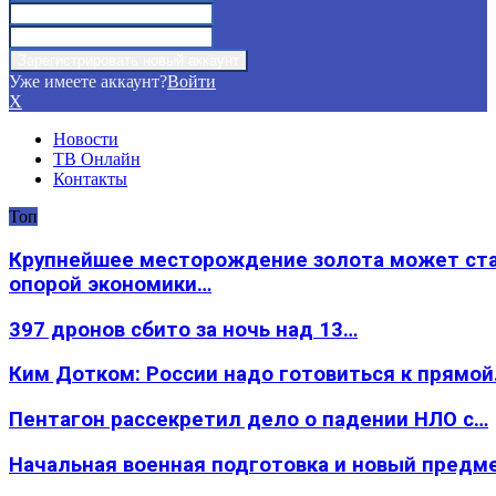
Уже имеете аккаунт?
Войти
X
Новости
ТВ Онлайн
Контакты
Топ
Крупнейшее месторождение золота может ст
опорой экономики…
397 дронов сбито за ночь над 13…
Ким Дотком: России надо готовиться к прямо
Пентагон рассекретил дело о падении НЛО с…
Начальная военная подготовка и новый предм