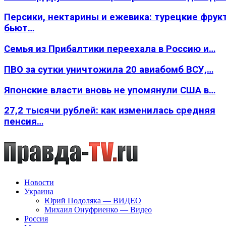
Персики, нектарины и ежевика: турецкие фрук
бьют…
Семья из Прибалтики переехала в Россию и…
ПВО за сутки уничтожила 20 авиабомб ВСУ,…
Японские власти вновь не упомянули США в…
27,2 тысячи рублей: как изменилась средняя
пенсия…
Новости
Украина
Юрий Подоляка — ВИДЕО
Михаил Онуфриенко — Видео
Россия