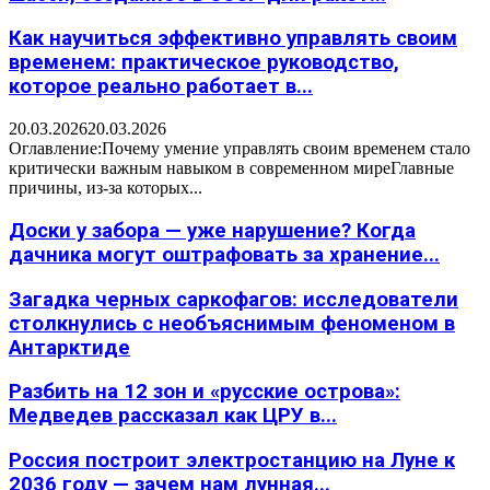
Как научиться эффективно управлять своим
временем: практическое руководство,
которое реально работает в...
20.03.2026
20.03.2026
Оглавление:Почему умение управлять своим временем стало
критически важным навыком в современном миреГлавные
причины, из-за которых...
Доски у забора — уже нарушение? Когда
дачника могут оштрафовать за хранение...
Загадка черных саркофагов: исследователи
столкнулись с необъяснимым феноменом в
Антарктиде
Разбить на 12 зон и «русские острова»:
Медведев рассказал как ЦРУ в...
Россия построит электростанцию на Луне к
2036 году — зачем нам лунная...