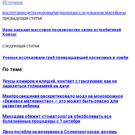
Источник
воспитание
дети
здоровье
медицина
исследования
смартфоны
предыдущая статья
Иран наладил массовое производство своих истребителей
Kowsar
следующая статья
Ученые исследовали гриб превращающий насекомых в зомби
По теме:
Укусы комаров и клещей, контакт с грызунами: как не
заразиться туляремией на даче
Минпросвещения раскритиковало моду на монохромное
«бежевое материнство» — это может быть опасно для
развития ребенка
Минздрав обяжет стоматологов обезболивать все
болезненные процедуры с 1 октября
Двое погибли на вечеринке в Солнечногорске: восемь