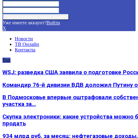
Уже имеете аккаунт?
Войти
X
Новости
ТВ Онлайн
Контакты
Топ
WSJ: разведка США заявила о подготовке Росс
Командир 76-й дивизии ВДВ доложил Путину 
В Подмосковье впервые оштрафовали собстве
участка за…
Скупка электроники: какие устройства можно 
продать
934 млрд руб. за месяц: нефтегазовые доходы