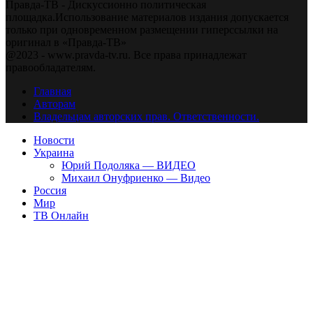
Правда-ТВ - Дискуссионно политическая
площадка.Использование материалов издания допускается
только при одновременном размещении гиперссылки на
оригинал в «Правда-ТВ»
@2023 - www.pravda-tv.ru. Все права принадлежат
правообладателям.
Главная
Авторам
Владельцам авторских прав. Ответственности.
Новости
Украина
Юрий Подоляка — ВИДЕО
Михаил Онуфриенко — Видео
Россия
Мир
ТВ Онлайн