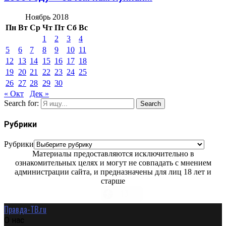
Ноябрь 2018
Пн
Вт
Ср
Чт
Пт
Сб
Вс
1
2
3
4
5
6
7
8
9
10
11
12
13
14
15
16
17
18
19
20
21
22
23
24
25
26
27
28
29
30
« Окт
Дек »
Search for:
Search
Рубрики
Рубрики
Материалы предоставляются исключительно в
ознакомительных целях и могут не совпадать с мнением
администрации сайта, и предназначены для лиц 18 лет и
старше
Правда-ТВ.ru
О нас