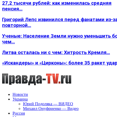
27,2 тысячи рублей: как изменилась средняя
пенсия…
Григорий Лепс извинился перед фанатами из-з
повторной…
Ученые: Население Земли нужно уменьшить б
чем…
Литва осталась ни с чем: Хитрость Кремля…
«Искандеры» и «Цирконы»: более 35 ракет уда
Новости
Украина
Юрий Подоляка — ВИДЕО
Михаил Онуфриенко — Видео
Россия