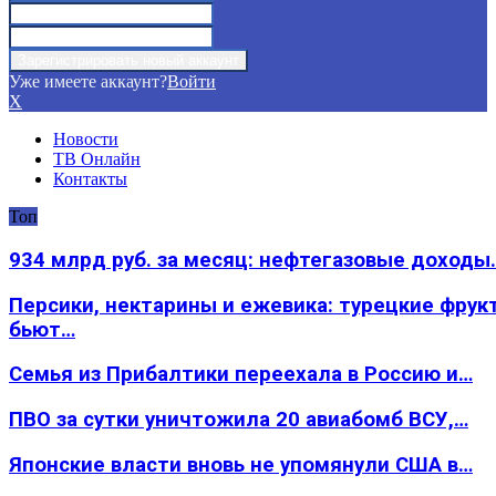
Уже имеете аккаунт?
Войти
X
Новости
ТВ Онлайн
Контакты
Топ
934 млрд руб. за месяц: нефтегазовые доходы
Персики, нектарины и ежевика: турецкие фрук
бьют…
Семья из Прибалтики переехала в Россию и…
ПВО за сутки уничтожила 20 авиабомб ВСУ,…
Японские власти вновь не упомянули США в…