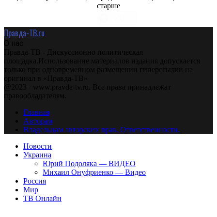
старше
Правда-ТВ.ru
О нас
Правда-ТВ - Дискуссионно политическая
площадка.Использование материалов издания допускается
только при одновременном размещении гиперссылки на
оригинал в «Правда-ТВ»
@2023 - www.pravda-tv.ru. Все права принадлежат
правообладателям.
Главная
Авторам
Владельцам авторских прав. Ответственности.
Новости
Украина
Юрий Подоляка — ВИДЕО
Михаил Онуфриенко — Видео
Россия
Мир
ТВ Онлайн