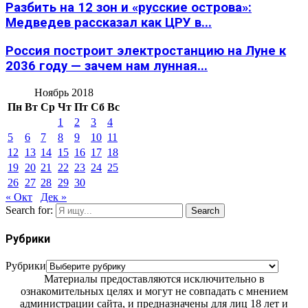
Разбить на 12 зон и «русские острова»:
Медведев рассказал как ЦРУ в...
Россия построит электростанцию на Луне к
2036 году — зачем нам лунная...
Ноябрь 2018
Пн
Вт
Ср
Чт
Пт
Сб
Вс
1
2
3
4
5
6
7
8
9
10
11
12
13
14
15
16
17
18
19
20
21
22
23
24
25
26
27
28
29
30
« Окт
Дек »
Search for:
Search
Рубрики
Рубрики
Материалы предоставляются исключительно в
ознакомительных целях и могут не совпадать с мнением
администрации сайта, и предназначены для лиц 18 лет и