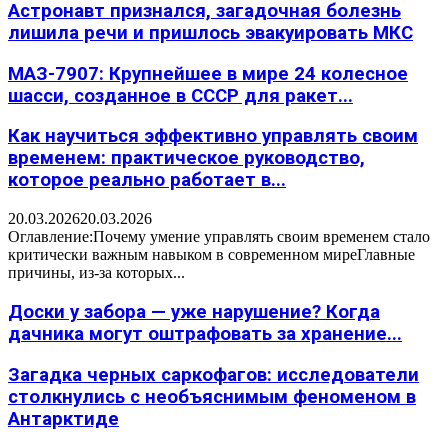
Астронавт признался, загадочная болезнь
лишила речи и пришлось эвакуировать МКС
МАЗ-7907: Крупнейшее в мире 24 колесное
шасси, созданное в СССР для ракет...
Как научиться эффективно управлять своим
временем: практическое руководство,
которое реально работает в...
20.03.2026
20.03.2026
Оглавление:Почему умение управлять своим временем стало
критически важным навыком в современном миреГлавные
причины, из-за которых...
Доски у забора — уже нарушение? Когда
дачника могут оштрафовать за хранение...
Загадка черных саркофагов: исследователи
столкнулись с необъяснимым феноменом в
Антарктиде