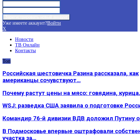
Уже имеете аккаунт?
Войти
X
Новости
ТВ Онлайн
Контакты
Топ
Российская шестовичка Разина рассказала, как
американцы сочувствуют…
Почему растут цены на мясо: говядина, курица
WSJ: разведка США заявила о подготовке Росс
Командир 76-й дивизии ВДВ доложил Путину 
В Подмосковье впервые оштрафовали собстве
участка за…