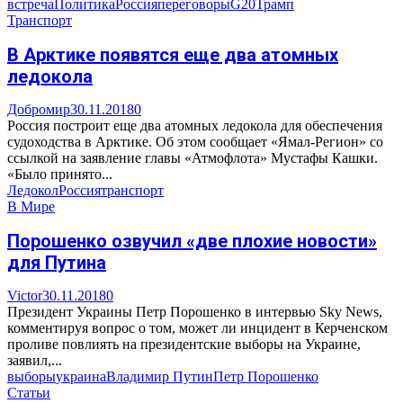
встреча
Политика
Россия
переговоры
G20
Трамп
Транспорт
В Арктике появятся еще два атомных
ледокола
Добромир
30.11.2018
0
Россия построит еще два атомных ледокола для обеспечения
судоходства в Арктике. Об этом сообщает «Ямал-Регион» со
ссылкой на заявление главы «Атмофлота» Мустафы Кашки.
«Было принято...
Ледокол
Россия
транспорт
В Мире
Порошенко озвучил «две плохие новости»
для Путина
Victor
30.11.2018
0
Президент Украины Петр Порошенко в интервью Sky News,
комментируя вопрос о том, может ли инцидент в Керченском
проливе повлиять на президентские выборы на Украине,
заявил,...
выборы
украина
Владимир Путин
Петр Порошенко
Статьи