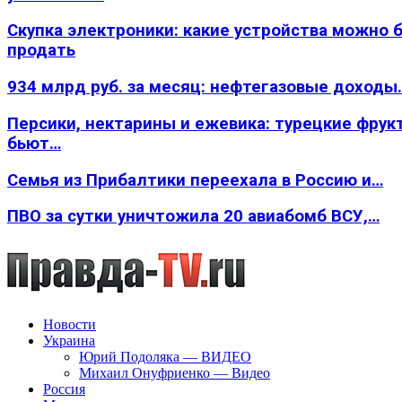
Скупка электроники: какие устройства можно 
продать
934 млрд руб. за месяц: нефтегазовые доходы
Персики, нектарины и ежевика: турецкие фрук
бьют…
Семья из Прибалтики переехала в Россию и…
ПВО за сутки уничтожила 20 авиабомб ВСУ,…
Новости
Украина
Юрий Подоляка — ВИДЕО
Михаил Онуфриенко — Видео
Россия