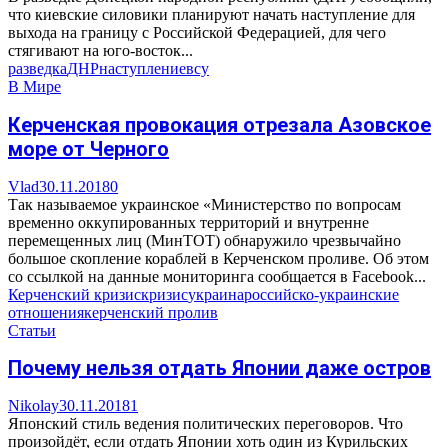
что киевские силовики планируют начать наступление для
выхода на границу с Российской Федерацией, для чего
стягивают на юго-восток...
разведка
ДНР
наступление
всу
В Мире
Керченская провокация отрезала Азовское
море от Черного
Vlad
30.11.2018
0
Так называемое украинское «Министерство по вопросам
временно оккупированных территорий и внутренне
перемещенных лиц (МинТОТ) обнаружило чрезвычайно
большое скопление кораблей в Керченском проливе. Об этом
со ссылкой на данные мониторинга сообщается в Facebook...
Керченский кризис
кризис
украина
российско-украинские
отношения
керченский пролив
Статьи
Почему нельзя отдать Японии даже остров
Nikolay
30.11.2018
1
Японский стиль ведения политических переговоров. Что
произойдёт, если отдать Японии хоть один из Курильских