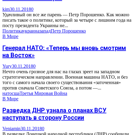
kim
30.11.2018
0
Удачливый он все же парень — Петр Порошенко. Как можно
писать такое о политике, который за четыре с лишним года на
посту президента Украины не...
Политика
украина
запад
Петр Порошенко
В Мире
Генерал НАТО: «Теперь мы вновь смотрим
на Восток»
Yury
30.11.2018
0
Нечто очень грозное для нас на глазах зреет на западном
стратегическом направлении. Военная машина НАТО, и без
того с самого начала своего существования «заточенная»
против сначала Советского Союза, а потом —...
нато
сша
Третья Мировая Война
В Мире
Разведка ДНР узнала о планах ВСУ
наступать в сторону России
Veniamin
30.11.2018
0
В разведке Донецкой народной республики (ДНР) сообщили,