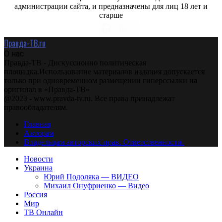
администрации сайта, и предназначены для лиц 18 лет и
старше
Правда-ТВ.ru
О нас
Правда-ТВ - Дискуссионно политическая
площадка.Использование материалов издания допускается
только при одновременном размещении гиперссылки на
оригинал в «Правда-ТВ»
@2023 - www.pravda-tv.ru. Все права принадлежат
правообладателям.
Главная
Авторам
Владельцам авторских прав. Ответственности.
Новости
Украина
Юрий Подоляка — ВИДЕО
Михаил Онуфриенко — Видео
Россия
Мир
ТВ Онлайн