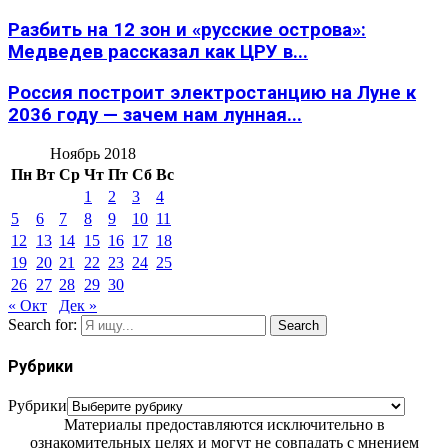
Разбить на 12 зон и «русские острова»:
Медведев рассказал как ЦРУ в...
Россия построит электростанцию на Луне к
2036 году — зачем нам лунная...
Ноябрь 2018
Пн
Вт
Ср
Чт
Пт
Сб
Вс
1
2
3
4
5
6
7
8
9
10
11
12
13
14
15
16
17
18
19
20
21
22
23
24
25
26
27
28
29
30
« Окт
Дек »
Search for:
Search
Рубрики
Рубрики
Материалы предоставляются исключительно в
ознакомительных целях и могут не совпадать с мнением