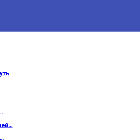
уть
…
ией…
о…