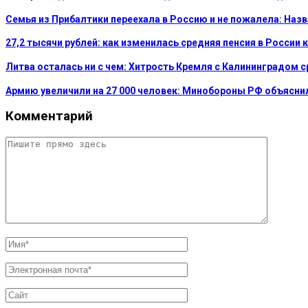
Семья из Прибалтики переехала в Россию и не пожалела: На
27,2 тысячи рублей: как изменилась средняя пенсия в России 
Литва осталась ни с чем: Хитрость Кремля с Калининградом 
Армию увеличили на 27 000 человек: Минобороны РФ объясни
Комментарий