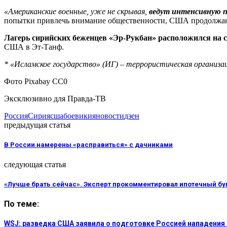
«Американские военные, уже не скрывая,
ведут интенсивную п
попытки привлечь внимание общественности, США продолжают 
Лагерь сирийских беженцев «Эр-Рукбан» расположился на 
США в Эт-Танф.
* «Исламское государство» (ИГ) – террористическая организа
Фото Pixabay CC0
Эксклюзивно для Правда-ТВ
Россия
Сирия
сша
боевики
яновости
дзен
предыдущая статья
В России намерены «расправиться» с дачниками
следующая статья
«Лучше брать сейчас». Эксперт прокомментировал ипотечный бу
По теме:
WSJ: разведка США заявила о подготовке Россией нападения