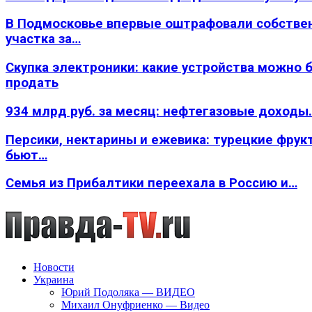
В Подмосковье впервые оштрафовали собстве
участка за…
Скупка электроники: какие устройства можно 
продать
934 млрд руб. за месяц: нефтегазовые доходы
Персики, нектарины и ежевика: турецкие фрук
бьют…
Семья из Прибалтики переехала в Россию и…
Новости
Украина
Юрий Подоляка — ВИДЕО
Михаил Онуфриенко — Видео