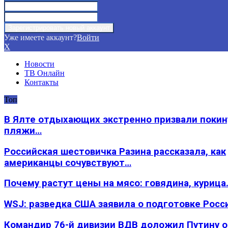
Уже имеете аккаунт?
Войти
X
Новости
ТВ Онлайн
Контакты
Топ
В Ялте отдыхающих экстренно призвали покин
пляжи…
Российская шестовичка Разина рассказала, как
американцы сочувствуют…
Почему растут цены на мясо: говядина, курица
WSJ: разведка США заявила о подготовке Росс
Командир 76-й дивизии ВДВ доложил Путину 