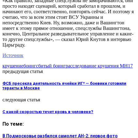
«Как правило, западные спецслужбы не заморачиваются, они
просто находят сценарий, который сработал в прошлом, и
начинают его, соответственно, повторять сейчас. И поэтому я
считаю, что за всем этим стоят ВСУ Украины и
непосредственно Киев. Ну, возможно, даже и Вашингтон
имеет к этому прямое отношение, спецслужбы Вашингтона,
конечно, Центральное разведывательное управление и какие-
то другие спецслужбы», — сказал Юрий Кнутов в интервью
Царьграду.
Источник
крушение
боинг
сбитый боинг
расследование крушения MH17
предыдущая статья
ФСБ пресекла деятельность ячейки ИГ* — боевики готовили
теракты в Москве
следующая статья
С какой скоростью течет кровь в человеке?
По теме:
В Подмосковье разбился самолет АН-2: первое фото