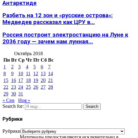
Антарктиде
Разбить на 12 зон и «русские острова»:
Медведев рассказал как ЦРУ в...
Россия построит электростанцию на Луне к
2036 году — зачем нам лунная...
Октябрь 2018
Пн
Вт
Ср
Чт
Пт
Сб
Вс
1
2
3
4
5
6
7
8
9
10
11
12
13
14
15
16
17
18
19
20
21
22
23
24
25
26
27
28
29
30
31
« Сен
Ноя »
Search for:
Search
Рубрики
Рубрики
Материалы предоставляются исключительно в