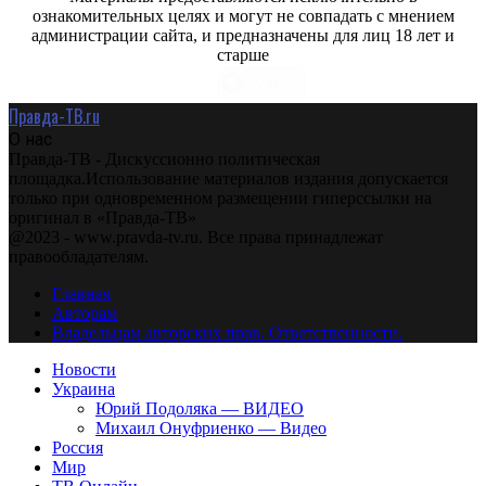
ознакомительных целях и могут не совпадать с мнением
администрации сайта, и предназначены для лиц 18 лет и
старше
Правда-ТВ.ru
О нас
Правда-ТВ - Дискуссионно политическая
площадка.Использование материалов издания допускается
только при одновременном размещении гиперссылки на
оригинал в «Правда-ТВ»
@2023 - www.pravda-tv.ru. Все права принадлежат
правообладателям.
Главная
Авторам
Владельцам авторских прав. Ответственности.
Новости
Украина
Юрий Подоляка — ВИДЕО
Михаил Онуфриенко — Видео
Россия
Мир