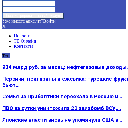
Уже имеете аккаунт?
Войти
X
Новости
ТВ Онлайн
Контакты
Топ
934 млрд руб. за месяц: нефтегазовые доходы
Персики, нектарины и ежевика: турецкие фрук
бьют…
Семья из Прибалтики переехала в Россию и…
ПВО за сутки уничтожила 20 авиабомб ВСУ,…
Японские власти вновь не упомянули США в…