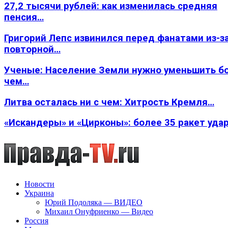
27,2 тысячи рублей: как изменилась средняя
пенсия…
Григорий Лепс извинился перед фанатами из-з
повторной…
Ученые: Население Земли нужно уменьшить б
чем…
Литва осталась ни с чем: Хитрость Кремля…
«Искандеры» и «Цирконы»: более 35 ракет уда
Новости
Украина
Юрий Подоляка — ВИДЕО
Михаил Онуфриенко — Видео
Россия