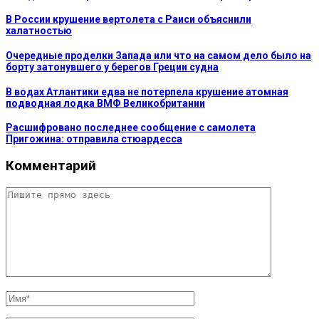
В России крушение вертолета с Раиси объяснили
халатностью
Очередные проделки Запада или что на самом дело было на
борту затонувшего у берегов Греции судна
В водах Атлантики едва не потерпела крушение атомная
подводная лодка ВМФ Великобритании
Расшифровано последнее сообщение с самолета
Пригожина: отправила стюардесса
Комментарий