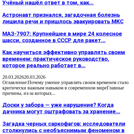
Учёный нашёл ответ в том, как...
Астронавт признался, загадочная болезнь
лишила речи и пришлось эвакуировать МКС
МАЗ-7907: Крупнейшее в мире 24 колесное
шасси, созданное в СССР для ракет...
Как научиться эффективно управлять своим
временем: практическое руководство,
которое реально работает в...
20.03.2026
20.03.2026
Оглавление:Почему умение управлять своим временем стало
критически важным навыком в современном миреГлавные
причины, из-за которых...
Доски у забора — уже нарушение? Когда
дачника могут оштрафовать за хранение...
Загадка черных саркофагов: исследователи
столкнулись с необъяснимым феноменом в