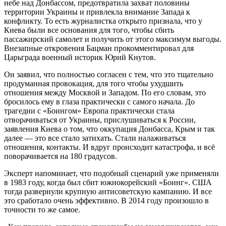
небе над Донбассом, предотвратила захват половины
территории Украины и привлекла внимание Запада к
конфликту. То есть журналистка открыто признала, что у
Киева были все основания для того, чтобы сбить
пассажирский самолет и получить от этого максимум выгоды.
Внезапные откровения Бацман прокомментировал для
Царьграда военный историк Юрий Кнутов.
Он заявил, что полностью согласен с тем, что это тщательно
продуманная провокация, для того чтобы ухудшить
отношения между Москвой и Западом. По его словам, это
бросилось ему в глаза практически с самого начала. До
трагедии с «Боингом» Европа практически стала
отворачиваться от Украины, прислушиваться к России,
заявления Киева о том, что оккупация Донбасса, Крым и так
далее — это все стало затихать. Стали налаживаться
отношения, контакты. И вдруг происходит катастрофа, и всё
поворачивается на 180 градусов.
Эксперт напоминает, что подобный сценарий уже применяли
в 1983 году, когда был сбит южнокорейский «Боинг». США
тогда развернули крупную антисоветскую кампанию. И все
это сработало очень эффективно. В 2014 году произошло в
точности то же самое.