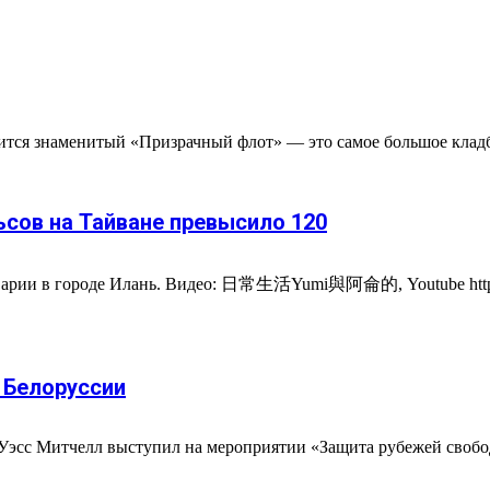
ится знаменитый «Призрачный флот» — это самое большое кладб
ьсов на Тайване превысило 120
 аварии в городе Илань. Видео: 日常生活Yumi與阿侖的, Youtube https
 Белоруссии
сс Митчелл выступил на мероприятии «Защита рубежей свободы.