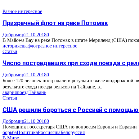
Разное интересное
Призрачный флот на реке Потомак
Добромир
21.10.2018
0
В Mallows Bay на реке Потомак в штате Мериленд (США) поко
история
сша
флот
разное интересное
Статьи
Число пострадавших при сходе поезда с рел
Добромир
21.10.2018
0
Более 120 человек пострадали в результате железнодорожной
результате схода поезда рельсов на Тайване, в...
авария
поезд
Тайвань
Статьи
США решили бороться с Россией с помощью
Добромир
21.10.2018
0
Помощник госсекретаря США по вопросам Европы и Евразии Уэ
борьба
Политика
Россия
сша
Белоруссия
В Мире