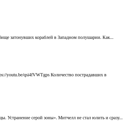
ище затонувших кораблей в Западном полушарии. Как...
://youtu.be/qsi4fVWTgps Количество пострадавших в
 Устранение серой зоны». Митчелл не стал юлить и сразу...