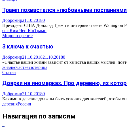
Трамп похвастался «любовными посланиями
Добромир
21.10.2018
0
Президент США Дональд Трамп в интервью газете Wahington Po
сша
Ким Чен Ын
Трамп
Мировоззрение
3 ключа к счастью
Добромир
21.10.2018
21.10.2018
0
«Счастье вашей жизни зависит от качества ваших мыслей: поэт
жизнь
счастье
эзотерика
Статьи
Доярки на иномарках. Про деревню, из котор
Добромир
21.10.2018
0
Какими в деревне должны быть условия для жителей, чтобы они 
деревня
Россия
Навигация по записям