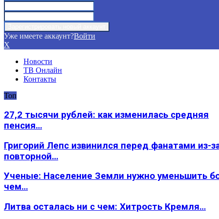
Уже имеете аккаунт?
Войти
X
Новости
ТВ Онлайн
Контакты
Топ
27,2 тысячи рублей: как изменилась средняя
пенсия…
Григорий Лепс извинился перед фанатами из-з
повторной…
Ученые: Население Земли нужно уменьшить б
чем…
Литва осталась ни с чем: Хитрость Кремля…