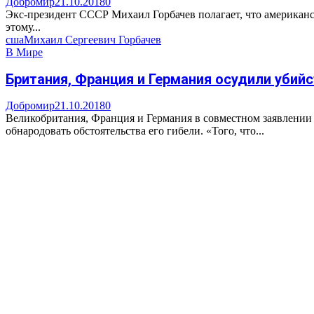
Добромир
21.10.2018
0
Экс-президент СССР Михаил Горбачев полагает, что американс
этому...
сша
Михаил Сергеевич Горбачев
В Мире
Британия, Франция и Германия осудили уби
Добромир
21.10.2018
0
Великобритания, Франция и Германия в совместном заявлении
обнародовать обстоятельства его гибели. «Того, что...