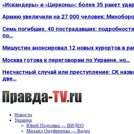
«Искандеры» и «Цирконы»: более 35 ракет уда
Армию увеличили на 27 000 человек: Минобор
Семь погибших, 40 пострадавших: подробности
по…
Мишустин анонсировал 12 новых курортов в р
Москва готова к переговорам по Украине, но…
Несчастный случай или преступление: СК назв
две…
Новости
Украина
Юрий Подоляка — ВИДЕО
Михаил Онуфриенко — Видео