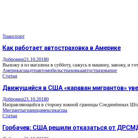
Транспорт
Как работает автостраховка в Америке
Добромир
21.10.2018
0
Выхожу я из магазина в субботу, сажусь в машину, завожу, и го
Америка
сша
дтп
автомобиль
страховка
автострахование
Статьи
Движущийся в США «караван мигрантов» уве
Добромир
21.10.2018
0
Направляющийся в сторону южной границы Соединённых Штатов 
Мигранты
граница
мексика
сша
Статьи
Горбачев: США решили отказаться от ДРСМД,