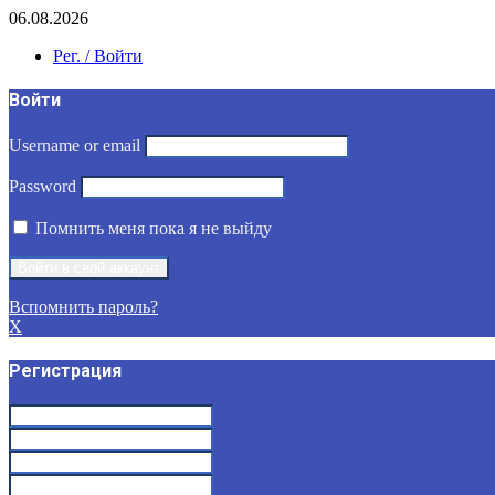
06.08.2026
Рег. / Войти
Войти
Username or email
Password
Помнить меня пока я не выйду
Вспомнить пароль?
X
Регистрация