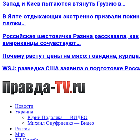
Запад и Киев пытаются втянуть Грузию в…
В Ялте отдыхающих экстренно призвали покин
пляжи…
Российская шестовичка Разина рассказала, как
американцы сочувствуют…
Почему растут цены на мясо: говядина, курица
WSJ: разведка США заявила о подготовке Росс
Новости
Украина
Юрий Подоляка — ВИДЕО
Михаил Онуфриенко — Видео
Россия
Мир
ТВ Онлайн