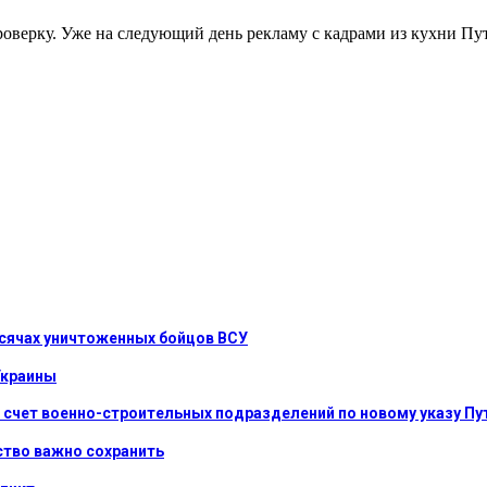
роверку. Уже на следующий день рекламу с кадрами из кухни П
ысячах уничтоженных бойцов ВСУ
Украины
 счет военно-строительных подразделений по новому указу Пу
нство важно сохранить