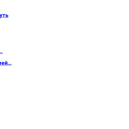
уть
…
ией…