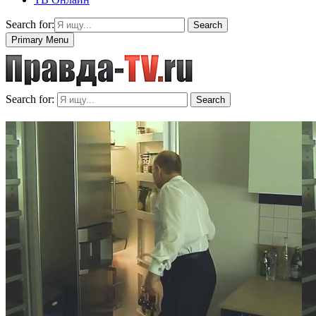
Search for:
Search
Primary Menu
Search for:
Search