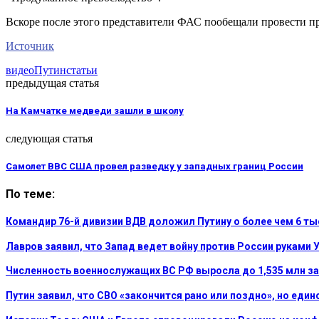
Вскоре после этого представители ФАС пообещали провести п
Источник
видео
Путин
статьи
предыдущая статья
На Камчатке медведи зашли в школу
следующая статья
Самолет ВВС США провел разведку у западных границ России
По теме:
Командир 76-й дивизии ВДВ доложил Путину о более чем 6 т
Лавров заявил, что Запад ведет войну против России руками 
Численность военнослужащих ВС РФ выросла до 1,535 млн за
Путин заявил, что СВО «закончится рано или поздно», но еди