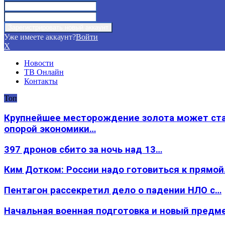
Уже имеете аккаунт?
Войти
X
Новости
ТВ Онлайн
Контакты
Топ
Крупнейшее месторождение золота может ст
опорой экономики…
397 дронов сбито за ночь над 13…
Ким Дотком: России надо готовиться к прямо
Пентагон рассекретил дело о падении НЛО с…
Начальная военная подготовка и новый предм