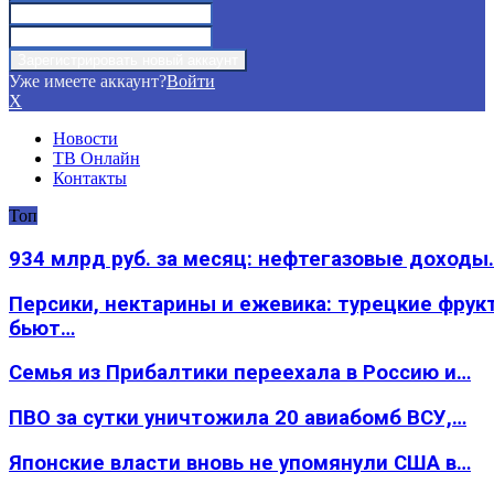
Уже имеете аккаунт?
Войти
X
Новости
ТВ Онлайн
Контакты
Топ
934 млрд руб. за месяц: нефтегазовые доходы
Персики, нектарины и ежевика: турецкие фрук
бьют…
Семья из Прибалтики переехала в Россию и…
ПВО за сутки уничтожила 20 авиабомб ВСУ,…
Японские власти вновь не упомянули США в…