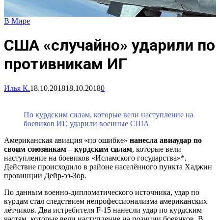
В Мире
США «случайно» ударили по
противникам ИГ
Илья К.
18.10.2018
18.10.2018
0
По курдским силам, которые вели наступление на
боевиков ИГ, ударили военные США
Американская авиация «по ошибке»
нанесла авиаудар по
своим союзникам – курдским силам
, которые вели
наступление на боевиков «Исламского государства»*.
Действие происходило в районе населённого пункта Хаджин
провинции Дейр-эз-Зор.
По данным военно-дипломатического источника, удар по
курдам стал следствием непрофессионализма американских
лётчиков. Два истребителя F-15 нанесли удар по курдским
частям, которые вели наступление на позиции боевиков. В