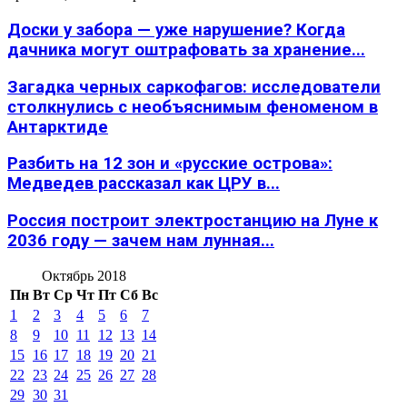
Доски у забора — уже нарушение? Когда
дачника могут оштрафовать за хранение...
Загадка черных саркофагов: исследователи
столкнулись с необъяснимым феноменом в
Антарктиде
Разбить на 12 зон и «русские острова»:
Медведев рассказал как ЦРУ в...
Россия построит электростанцию на Луне к
2036 году — зачем нам лунная...
Октябрь 2018
Пн
Вт
Ср
Чт
Пт
Сб
Вс
1
2
3
4
5
6
7
8
9
10
11
12
13
14
15
16
17
18
19
20
21
22
23
24
25
26
27
28
29
30
31