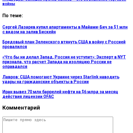
войны
По теме:
Сергей Лазарев купил апартаменты в Майами-Бич за $1 млн
с видом на залив Бискейн
Бредовый план Зеленского втянуть США в войну с Россией
провалился
«Что бы ни делал Запад, Россия не уступит»: Эксперт в NYT
признала, что расчет Запада на изоляцию России не
оправдался
Лавров: США помогают Украине через Starlink наводить
удары на гражданские объекты в России
Иран вывез 70 млн баррелей нефти на $6 млрд за месяц
действия лицензии OFAC
Комментарий