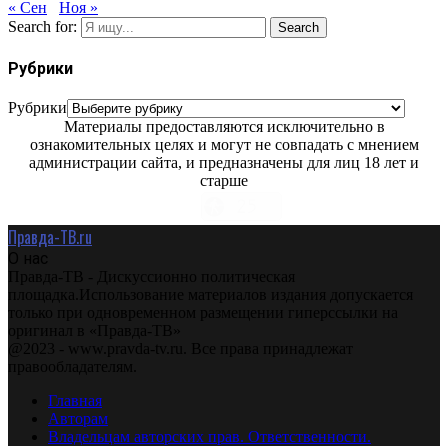
« Сен
Ноя »
Search for:
Search
Рубрики
Рубрики
Материалы предоставляются исключительно в
ознакомительных целях и могут не совпадать с мнением
администрации сайта, и предназначены для лиц 18 лет и
старше
Правда-ТВ.ru
О нас
Правда-ТВ - Дискуссионно политическая
площадка.Использование материалов издания допускается
только при одновременном размещении гиперссылки на
оригинал в «Правда-ТВ»
@2023 - www.pravda-tv.ru. Все права принадлежат
правообладателям.
Главная
Авторам
Владельцам авторских прав. Ответственности.