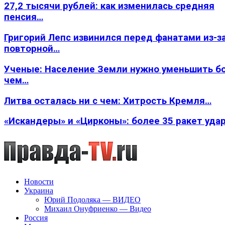
27,2 тысячи рублей: как изменилась средняя
пенсия…
Григорий Лепс извинился перед фанатами из-з
повторной…
Ученые: Население Земли нужно уменьшить б
чем…
Литва осталась ни с чем: Хитрость Кремля…
«Искандеры» и «Цирконы»: более 35 ракет уда
Новости
Украина
Юрий Подоляка — ВИДЕО
Михаил Онуфриенко — Видео
Россия