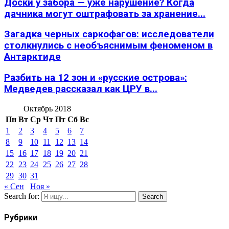
Доски у забора — уже нарушение? Когда
дачника могут оштрафовать за хранение...
Загадка черных саркофагов: исследователи
столкнулись с необъяснимым феноменом в
Антарктиде
Разбить на 12 зон и «русские острова»:
Медведев рассказал как ЦРУ в...
Октябрь 2018
Пн
Вт
Ср
Чт
Пт
Сб
Вс
1
2
3
4
5
6
7
8
9
10
11
12
13
14
15
16
17
18
19
20
21
22
23
24
25
26
27
28
29
30
31
« Сен
Ноя »
Search for:
Search
Рубрики