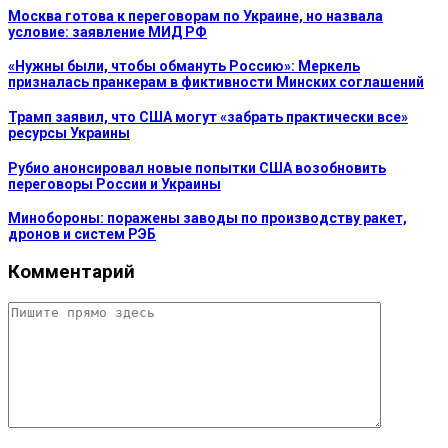
Москва готова к переговорам по Украине, но назвала
условие: заявление МИД РФ
«Нужны были, чтобы обмануть Россию»: Меркель
призналась пранкерам в фиктивности Минских соглашений
Трамп заявил, что США могут «забрать практически все»
ресурсы Украины
Рубио анонсировал новые попытки США возобновить
переговоры России и Украины
Минобороны: поражены заводы по производству ракет,
дронов и систем РЭБ
Комментарий