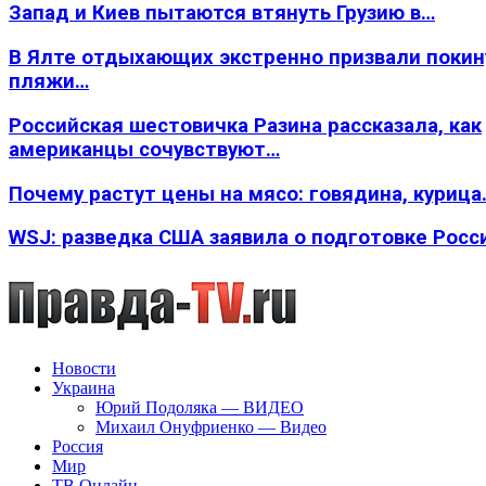
Запад и Киев пытаются втянуть Грузию в…
В Ялте отдыхающих экстренно призвали покин
пляжи…
Российская шестовичка Разина рассказала, как
американцы сочувствуют…
Почему растут цены на мясо: говядина, курица
WSJ: разведка США заявила о подготовке Росс
Новости
Украина
Юрий Подоляка — ВИДЕО
Михаил Онуфриенко — Видео
Россия
Мир
ТВ Онлайн