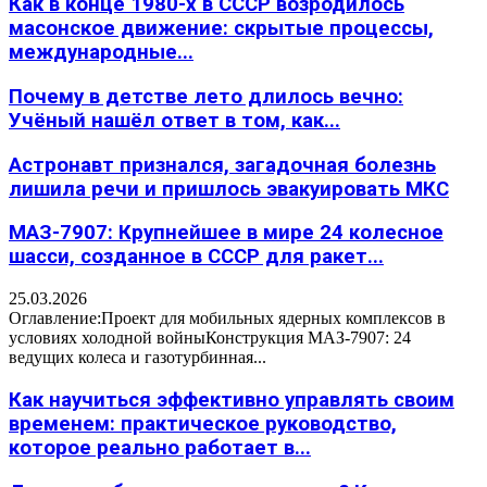
Как в конце 1980-х в СССР возродилось
масонское движение: скрытые процессы,
международные...
Почему в детстве лето длилось вечно:
Учёный нашёл ответ в том, как...
Астронавт признался, загадочная болезнь
лишила речи и пришлось эвакуировать МКС
МАЗ-7907: Крупнейшее в мире 24 колесное
шасси, созданное в СССР для ракет...
25.03.2026
Оглавление:Проект для мобильных ядерных комплексов в
условиях холодной войныКонструкция МАЗ-7907: 24
ведущих колеса и газотурбинная...
Как научиться эффективно управлять своим
временем: практическое руководство,
которое реально работает в...