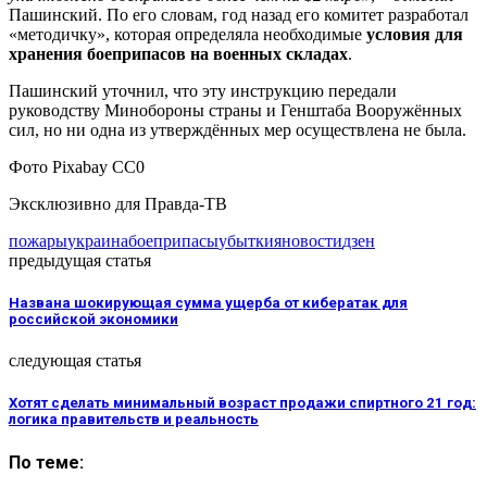
Пашинский. По его словам, год назад его комитет разработал
«методичку», которая определяла необходимые
условия для
хранения боеприпасов на военных складах
.
Пашинский уточнил, что эту инструкцию передали
руководству Минобороны страны и Генштаба Вооружённых
сил, но ни одна из утверждённых мер осуществлена не была.
Фото Pixabay CC0
Эксклюзивно для Правда-ТВ
пожары
украина
боеприпасы
убытки
яновости
дзен
предыдущая статья
Названа шокирующая сумма ущерба от кибератак для
российской экономики
следующая статья
Хотят сделать минимальный возраст продажи спиртного 21 год:
логика правительств и реальность
По теме: