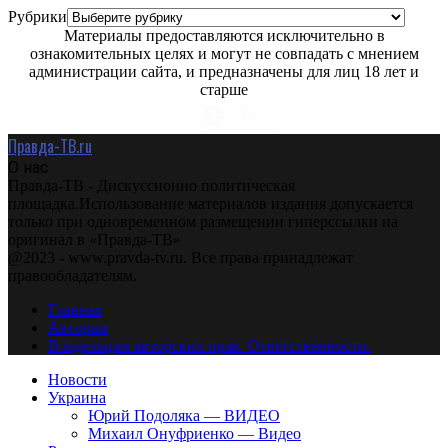
Рубрики
Материалы предоставляются исключительно в
ознакомительных целях и могут не совпадать с мнением
администрации сайта, и предназначены для лиц 18 лет и
старше
Правда-ТВ.ru
О нас
Правда-ТВ - Дискуссионно политическая
площадка.Использование материалов издания допускается
только при одновременном размещении гиперссылки на
оригинал в «Правда-ТВ»
@2023 - www.pravda-tv.ru. Все права принадлежат
правообладателям.
Главная
Авторам
Владельцам авторских прав. Ответственности.
Новости
Украина
Юрий Подоляка — ВИДЕО
Михаил Онуфриенко — Видео