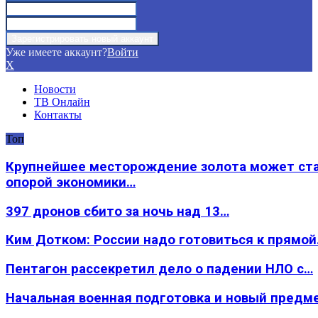
Уже имеете аккаунт?
Войти
X
Новости
ТВ Онлайн
Контакты
Топ
Крупнейшее месторождение золота может ст
опорой экономики…
397 дронов сбито за ночь над 13…
Ким Дотком: России надо готовиться к прямо
Пентагон рассекретил дело о падении НЛО с…
Начальная военная подготовка и новый предм