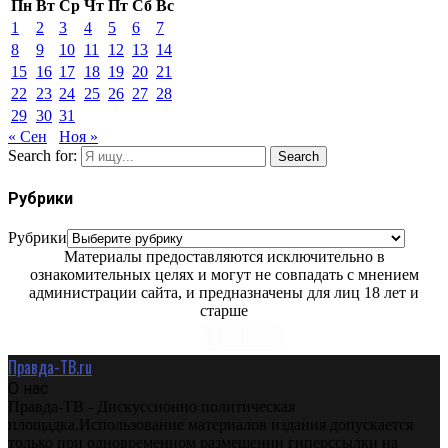
Пн
Вт
Ср
Чт
Пт
Сб
Вс
1
2
3
4
5
6
7
8
9
10
11
12
13
14
15
16
17
18
19
20
21
22
23
24
25
26
27
28
29
30
31
« Сен
Ноя »
Search for:
Search
Рубрики
Рубрики
Материалы предоставляются исключительно в
ознакомительных целях и могут не совпадать с мнением
администрации сайта, и предназначены для лиц 18 лет и
старше
Правда-ТВ.ru
О нас
Правда-ТВ - Дискуссионно политическая
площадка.Использование материалов издания допускается
только при одновременном размещении гиперссылки на