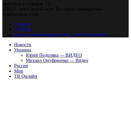
оригинал в «Правда-ТВ»
@2023 - www.pravda-tv.ru. Все права принадлежат
правообладателям.
Главная
Авторам
Владельцам авторских прав. Ответственности.
Новости
Украина
Юрий Подоляка — ВИДЕО
Михаил Онуфриенко — Видео
Россия
Мир
ТВ Онлайн