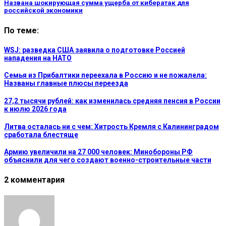
Названа шокирующая сумма ущерба от кибератак для
российской экономики
По теме:
WSJ: разведка США заявила о подготовке Россией
нападения на НАТО
Семья из Прибалтики переехала в Россию и не пожалела:
Названы главные плюсы переезда
27,2 тысячи рублей: как изменилась средняя пенсия в России
к июлю 2026 года
Литва осталась ни с чем: Хитрость Кремля с Калининградом
сработала блестяще
Армию увеличили на 27 000 человек: Минобороны РФ
объяснили для чего создают военно-строительные части
2 комментария