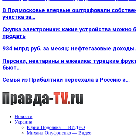
В Подмосковье впервые оштрафовали собстве
участка за…
Скупка электроники: какие устройства можно 
продать
934 млрд руб. за месяц: нефтегазовые доходы
Персики, нектарины и ежевика: турецкие фрук
бьют…
Семья из Прибалтики переехала в Россию и…
Новости
Украина
Юрий Подоляка — ВИДЕО
Михаил Онуфриенко — Видео