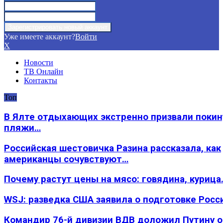
Уже имеете аккаунт?
Войти
X
Новости
ТВ Онлайн
Контакты
Топ
В Ялте отдыхающих экстренно призвали покин
пляжи…
Российская шестовичка Разина рассказала, как
американцы сочувствуют…
Почему растут цены на мясо: говядина, курица
WSJ: разведка США заявила о подготовке Росс
Командир 76-й дивизии ВДВ доложил Путину 