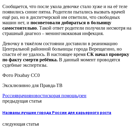
Сообщается, что после укола девочке стало хуже и на её теле
появились синие пятна. Родители пытались вызвать врачей
ещё раз, но в диспетчерской им ответили, что свободных
машин нет, и
посоветовали добираться в больницу
самостоятельно
. Такой ответ родители получили несмотря на
страшный диагноз – менингококковая инфекция.
Девочку в тяжёлом состоянии доставили в реанимацию
Центральной районной больницы города Верещагино, но
спасти её не удалось. В настоящее время
СК начал проверку
по факту смерти ребёнка.
В данный момент проводятся
судебные экспертизы.
Фото Pixabay CC0
Эксклюзивно для Правда-ТВ
Россия
врачи
яновости
скорая помощь
дзен
предыдущая статья
Названы лучшие города России для карьерного роста
следующая статья