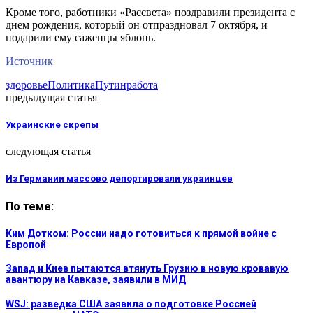
Кроме того, работники «Рассвета» поздравили президента с
днем рождения, который он отпраздновал 7 октября, и
подарили ему саженцы яблонь.
Источник
здоровье
Политика
Путин
работа
предыдущая статья
Украинские скрепы
следующая статья
Из Германии массово депортировали украинцев
По теме:
Ким Дотком: России надо готовиться к прямой войне с
Европой
Запад и Киев пытаются втянуть Грузию в новую кровавую
авантюру на Кавказе, заявили в МИД
WSJ: разведка США заявила о подготовке Россией