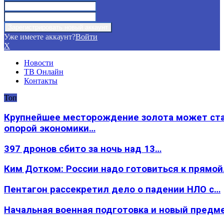
Уже имеете аккаунт?
Войти
X
Новости
ТВ Онлайн
Контакты
Топ
Крупнейшее месторождение золота может ст
опорой экономики…
397 дронов сбито за ночь над 13…
Ким Дотком: России надо готовиться к прямо
Пентагон рассекретил дело о падении НЛО с…
Начальная военная подготовка и новый предм