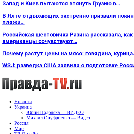
Запад и Киев пытаются втянуть Грузию в…
В Ялте отдыхающих экстренно призвали покин
пляжи…
Российская шестовичка Разина рассказала, как
американцы сочувствуют…
Почему растут цены на мясо: говядина, курица
WSJ: разведка США заявила о подготовке Росс
Новости
Украина
Юрий Подоляка — ВИДЕО
Михаил Онуфриенко — Видео
Россия
Мир
ТВ Онлайн