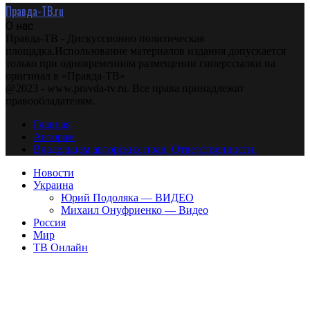
Правда-ТВ.ru
О нас
Правда-ТВ - Дискуссионно политическая
площадка.Использование материалов издания допускается
только при одновременном размещении гиперссылки на
оригинал в «Правда-ТВ»
@2023 - www.pravda-tv.ru. Все права принадлежат
правообладателям.
Главная
Авторам
Владельцам авторских прав. Ответственности.
Новости
Украина
Юрий Подоляка — ВИДЕО
Михаил Онуфриенко — Видео
Россия
Мир
ТВ Онлайн