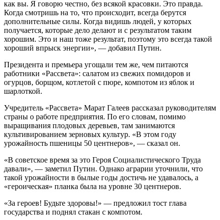
как вы. Я говорю честно, без всякой красовки. Это правда.
Когда смотришь на то, что происходит, всегда берутся
дополнительные силы. Когда видишь людей, у которых
получается, которые дело делают и с результатом таким
хорошим. Это и наш тоже результат, поэтому это всегда такой
хороший впрыск энергии», — добавил Путин.
Президента и премьера угощали тем же, чем питаются
работники «Рассвета»: салатом из свежих помидоров и
огурцов, борщом, котлетой с пюре, компотом из яблок и
шарлоткой.
Учредитель «Рассвета» Марат Галеев рассказал руководителям
страны о работе предприятия. По его словам, помимо
выращивания плодовых деревьев, там занимаются
культивированием зерновых культур. «В этом году
урожайность пшеницы 50 центнеров», — сказал он.
«В советское время за это Героя Социалистического Труда
давали», — заметил Путин. Однако аграрии уточнили, что
такой урожайности в былые годы достичь не удавалось, а
«героическая» планка была на уровне 30 центнеров.
«За героев! Будьте здоровы!» — предложил тост глава
государства и поднял стакан с компотом.