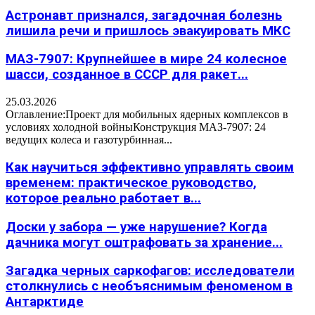
Астронавт признался, загадочная болезнь
лишила речи и пришлось эвакуировать МКС
МАЗ-7907: Крупнейшее в мире 24 колесное
шасси, созданное в СССР для ракет...
25.03.2026
Оглавление:Проект для мобильных ядерных комплексов в
условиях холодной войныКонструкция МАЗ-7907: 24
ведущих колеса и газотурбинная...
Как научиться эффективно управлять своим
временем: практическое руководство,
которое реально работает в...
Доски у забора — уже нарушение? Когда
дачника могут оштрафовать за хранение...
Загадка черных саркофагов: исследователи
столкнулись с необъяснимым феноменом в
Антарктиде