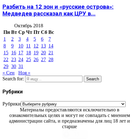
Разбить на 12 зон и «русские острова»:
Медведев рассказал как ЦРУ в...
Октябрь 2018
Пн
Вт
Ср
Чт
Пт
Сб
Вс
1
2
3
4
5
6
7
8
9
10
11
12
13
14
15
16
17
18
19
20
21
22
23
24
25
26
27
28
29
30
31
« Сен
Ноя »
Search for:
Search
Рубрики
Рубрики
Материалы предоставляются исключительно в
ознакомительных целях и могут не совпадать с мнением
администрации сайта, и предназначены для лиц 18 лет и
старше