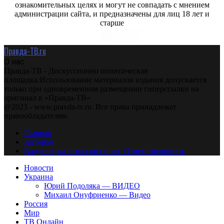
ознакомительных целях и могут не совпадать с мнением
администрации сайта, и предназначены для лиц 18 лет и
старше
Правда-ТВ.ru
О нас
Правда-ТВ - Дискуссионно политическая
площадка.Использование материалов издания допускается
только при одновременном размещении гиперссылки на
оригинал в «Правда-ТВ»
@2023 - www.pravda-tv.ru. Все права принадлежат
правообладателям.
Главная
Авторам
Владельцам авторских прав. Ответственности.
Новости
Украина
Юрий Подоляка — ВИДЕО
Михаил Онуфриенко — Видео
Россия
Мир
ТВ Онлайн