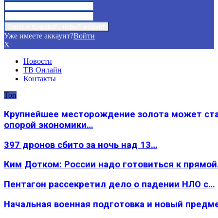
Уже имеете аккаунт?
Войти
X
Новости
ТВ Онлайн
Контакты
Топ
Крупнейшее месторождение золота может ст
опорой экономики…
397 дронов сбито за ночь над 13…
Ким Дотком: России надо готовиться к прямо
Пентагон рассекретил дело о падении НЛО с…
Начальная военная подготовка и новый предм