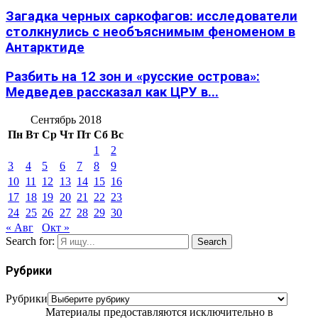
Загадка черных саркофагов: исследователи
столкнулись с необъяснимым феноменом в
Антарктиде
Разбить на 12 зон и «русские острова»:
Медведев рассказал как ЦРУ в...
Сентябрь 2018
Пн
Вт
Ср
Чт
Пт
Сб
Вс
1
2
3
4
5
6
7
8
9
10
11
12
13
14
15
16
17
18
19
20
21
22
23
24
25
26
27
28
29
30
« Авг
Окт »
Search for:
Search
Рубрики
Рубрики
Материалы предоставляются исключительно в