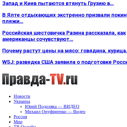
Запад и Киев пытаются втянуть Грузию в…
В Ялте отдыхающих экстренно призвали покин
пляжи…
Российская шестовичка Разина рассказала, как
американцы сочувствуют…
Почему растут цены на мясо: говядина, курица
WSJ: разведка США заявила о подготовке Росс
Новости
Украина
Юрий Подоляка — ВИДЕО
Михаил Онуфриенко — Видео
Россия
Мир
ТВ Онлайн