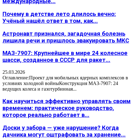
международные...
Почему в детстве лето длилось вечно:
Учёный нашёл ответ в том, как...
Астронавт признался, загадочная болезнь
лишила речи и пришлось эвакуировать МКС
МАЗ-7907: Крупнейшее в мире 24 колесное
шасси, созданное в СССР для ракет...
25.03.2026
Оглавление:Проект для мобильных ядерных комплексов в
условиях холодной войныКонструкция МАЗ-7907: 24
ведущих колеса и газотурбинная...
Как научиться эффективно управлять своим
временем: практическое руководство,
которое реально работает в...
Доски у забора — уже нарушение? Когда
дачника могут оштрафовать за хранение...