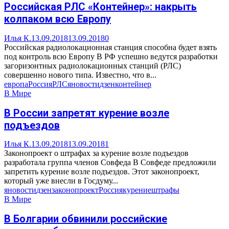
Российская РЛС «Контейнер»: накрыть
колпаком всю Европу
Илья К.
13.09.2018
13.09.2018
0
Российская радиолокационная станция способна будет взять
под контроль всю Европу В РФ успешно ведутся разработки
загоризонтных радиолокационных станций (РЛС)
совершенно нового типа. Известно, что в...
европа
Россия
РЛС
яновости
дзен
контейнер
В Мире
В России запретят курение возле
подъездов
Илья К.
13.09.2018
13.09.2018
1
Законопроект о штрафах за курение возле подъездов
разработала группа членов Совфеда В Совфеде предложили
запретить курение возле подъездов. Этот законопроект,
который уже внесли в Госдуму...
яновости
дзен
законопроект
Россия
курение
штрафы
В Мире
В Болгарии обвинили российские