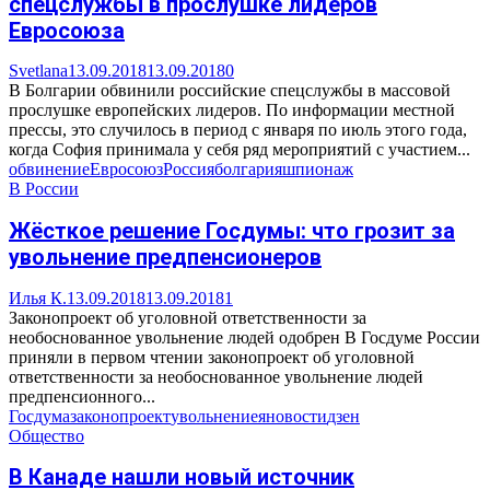
спецслужбы в прослушке лидеров
Евросоюза
Svetlana
13.09.2018
13.09.2018
0
В Болгарии обвинили российские спецслужбы в массовой
прослушке европейских лидеров. По информации местной
прессы, это случилось в период с января по июль этого года,
когда София принимала у себя ряд мероприятий с участием...
обвинение
Евросоюз
Россия
болгария
шпионаж
В России
Жёсткое решение Госдумы: что грозит за
увольнение предпенсионеров
Илья К.
13.09.2018
13.09.2018
1
Законопроект об уголовной ответственности за
необоснованное увольнение людей одобрен В Госдуме России
приняли в первом чтении законопроект об уголовной
ответственности за необоснованное увольнение людей
предпенсионного...
Госдума
законопроект
увольнение
яновости
дзен
Общество
В Канаде нашли новый источник