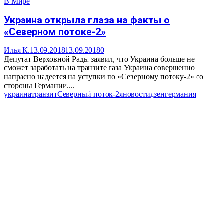
В Мире
Украина открыла глаза на факты о
«Северном потоке-2»
Илья К.
13.09.2018
13.09.2018
0
Депутат Верховной Рады заявил, что Украина больше не
сможет заработать на транзите газа Украина совершенно
напрасно надеется на уступки по «Северному потоку-2» со
стороны Германии....
украина
транзит
Северный поток-2
яновости
дзен
германия