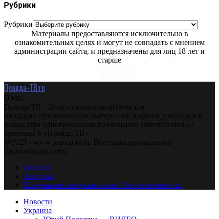
Рубрики
Рубрики
Материалы предоставляются исключительно в
ознакомительных целях и могут не совпадать с мнением
администрации сайта, и предназначены для лиц 18 лет и
старше
Правда-ТВ.ru
О нас
Правда-ТВ - Дискуссионно политическая
площадка.Использование материалов издания допускается
только при одновременном размещении гиперссылки на
оригинал в «Правда-ТВ»
@2023 - www.pravda-tv.ru. Все права принадлежат
правообладателям.
Главная
Авторам
Владельцам авторских прав. Ответственности.
Новости
Украина