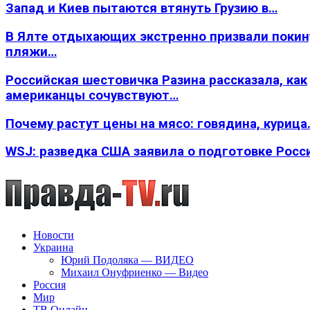
Запад и Киев пытаются втянуть Грузию в…
В Ялте отдыхающих экстренно призвали покин
пляжи…
Российская шестовичка Разина рассказала, как
американцы сочувствуют…
Почему растут цены на мясо: говядина, курица
WSJ: разведка США заявила о подготовке Росс
Новости
Украина
Юрий Подоляка — ВИДЕО
Михаил Онуфриенко — Видео
Россия
Мир
ТВ Онлайн