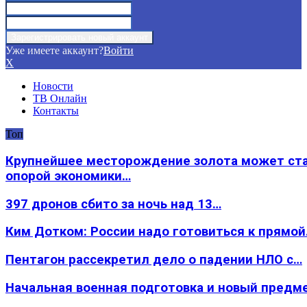
Уже имеете аккаунт?
Войти
X
Новости
ТВ Онлайн
Контакты
Топ
Крупнейшее месторождение золота может ст
опорой экономики…
397 дронов сбито за ночь над 13…
Ким Дотком: России надо готовиться к прямо
Пентагон рассекретил дело о падении НЛО с…
Начальная военная подготовка и новый предм