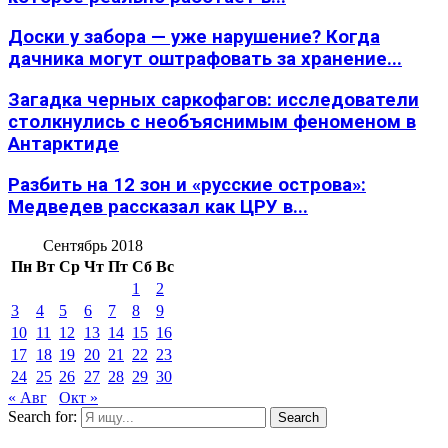
Доски у забора — уже нарушение? Когда
дачника могут оштрафовать за хранение...
Загадка черных саркофагов: исследователи
столкнулись с необъяснимым феноменом в
Антарктиде
Разбить на 12 зон и «русские острова»:
Медведев рассказал как ЦРУ в...
Сентябрь 2018
Пн
Вт
Ср
Чт
Пт
Сб
Вс
1
2
3
4
5
6
7
8
9
10
11
12
13
14
15
16
17
18
19
20
21
22
23
24
25
26
27
28
29
30
« Авг
Окт »
Search for:
Search