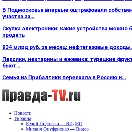
В Подмосковье впервые оштрафовали собстве
участка за…
Скупка электроники: какие устройства можно 
продать
934 млрд руб. за месяц: нефтегазовые доходы
Персики, нектарины и ежевика: турецкие фрук
бьют…
Семья из Прибалтики переехала в Россию и…
Новости
Украина
Юрий Подоляка — ВИДЕО
Михаил Онуфриенко — Видео