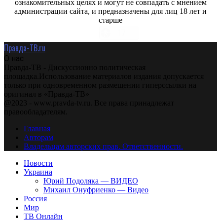
ознакомительных целях и могут не совпадать с мнением
администрации сайта, и предназначены для лиц 18 лет и
старше
Правда-ТВ.ru
О нас
Правда-ТВ - Дискуссионно политическая
площадка.Использование материалов издания допускается
только при одновременном размещении гиперссылки на
оригинал в «Правда-ТВ»
@2023 - www.pravda-tv.ru. Все права принадлежат
правообладателям.
Главная
Авторам
Владельцам авторских прав. Ответственности.
Новости
Украина
Юрий Подоляка — ВИДЕО
Михаил Онуфриенко — Видео
Россия
Мир
ТВ Онлайн