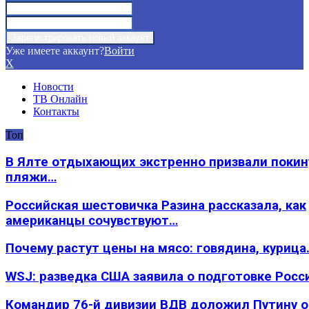
Уже имеете аккаунт?
Войти
X
Новости
ТВ Онлайн
Контакты
Топ
В Ялте отдыхающих экстренно призвали покин
пляжи…
Российская шестовичка Разина рассказала, как
американцы сочувствуют…
Почему растут цены на мясо: говядина, курица
WSJ: разведка США заявила о подготовке Росс
Командир 76-й дивизии ВДВ доложил Путину 