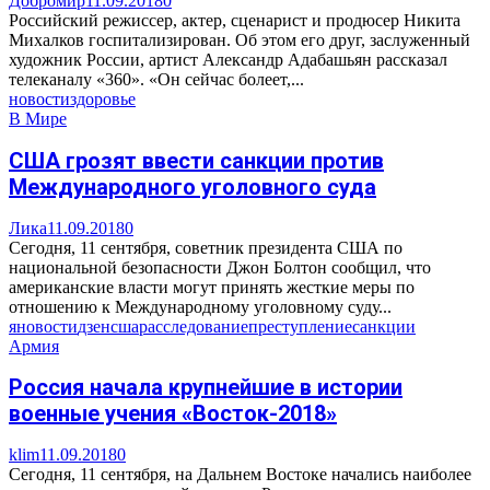
Добромир
11.09.2018
0
Российский режиссер, актер, сценарист и продюсер Никита
Михалков госпитализирован. Об этом его друг, заслуженный
художник России, артист Александр Адабашьян рассказал
телеканалу «360». «Он сейчас болеет,...
новости
здоровье
В Мире
США грозят ввести санкции против
Международного уголовного суда
Лика
11.09.2018
0
Сегодня, 11 сентября, советник президента США по
национальной безопасности Джон Болтон сообщил, что
американские власти могут принять жесткие меры по
отношению к Международному уголовному суду...
яновости
дзен
сша
расследование
преступление
санкции
Армия
Россия начала крупнейшие в истории
военные учения «Восток-2018»
klim
11.09.2018
0
Сегодня, 11 сентября, на Дальнем Востоке начались наиболее