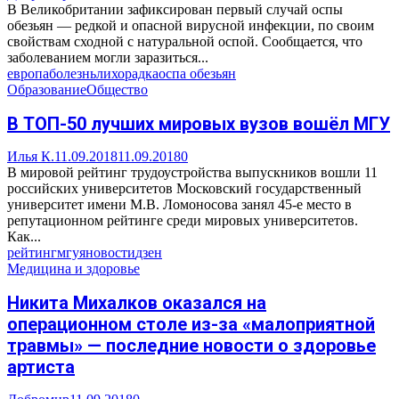
В Великобритании зафиксирован первый случай оспы
обезьян — редкой и опасной вирусной инфекции, по своим
свойствам сходной с натуральной оспой. Сообщается, что
заболеванием могли заразиться...
европа
болезнь
лихорадка
оспа обезьян
Образование
Общество
В ТОП-50 лучших мировых вузов вошёл МГУ
Илья К.
11.09.2018
11.09.2018
0
В мировой рейтинг трудоустройства выпускников вошли 11
российских университетов Московский государственный
университет имени М.В. Ломоносова занял 45-е место в
репутационном рейтинге среди мировых университетов.
Как...
рейтинг
мгу
яновости
дзен
Медицина и здоровье
Никита Михалков оказался на
операционном столе из-за «малоприятной
травмы» — последние новости о здоровье
артиста