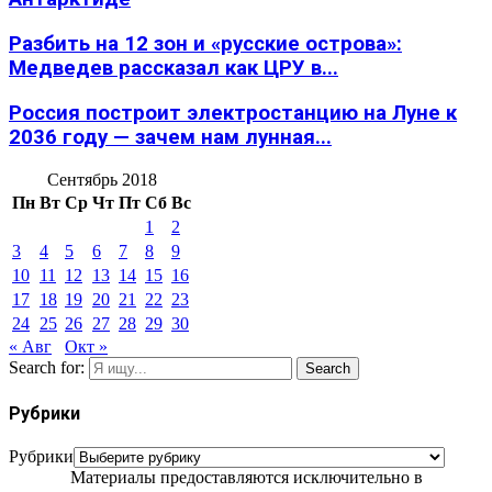
Разбить на 12 зон и «русские острова»:
Медведев рассказал как ЦРУ в...
Россия построит электростанцию на Луне к
2036 году — зачем нам лунная...
Сентябрь 2018
Пн
Вт
Ср
Чт
Пт
Сб
Вс
1
2
3
4
5
6
7
8
9
10
11
12
13
14
15
16
17
18
19
20
21
22
23
24
25
26
27
28
29
30
« Авг
Окт »
Search for:
Search
Рубрики
Рубрики
Материалы предоставляются исключительно в