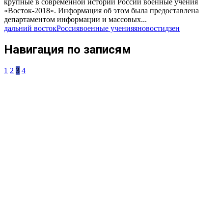
крупные в современной истории России военные учения
«Восток-2018». Информация об этом была предоставлена
департаментом информации и массовых...
дальний восток
Россия
военные учения
яновости
дзен
Навигация по записям
1
2
3
4