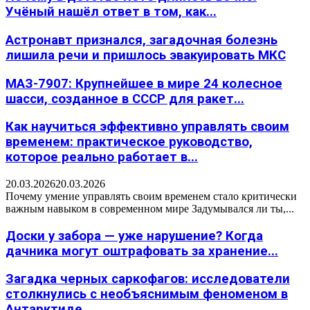
Учёный нашёл ответ в том, как...
Астронавт признался, загадочная болезнь
лишила речи и пришлось эвакуировать МКС
МАЗ-7907: Крупнейшее в мире 24 колесное
шасси, созданное в СССР для ракет...
Как научиться эффективно управлять своим
временем: практическое руководство,
которое реально работает в...
20.03.2026
20.03.2026
Почему умение управлять своим временем стало критически
важным навыком в современном мире Задумывался ли ты,...
Доски у забора — уже нарушение? Когда
дачника могут оштрафовать за хранение...
Загадка черных саркофагов: исследователи
столкнулись с необъяснимым феноменом в
Антарктиде