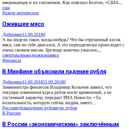
американцев и их союзников. Как пояснил Болтон, «США...
сша
Разное интересное
Ожившее мясо
Добромир
11.09.2018
0
А вы видели такое, когда-нибудь? Что бы отрезанный кусок
мяса, сам по себе двигался. А это периодически происходит с
очень свежим мясом. Зрелище конечно ужасное,...
смерть
казнь
видео
жизнь
мясо
Финансы
В Минфине объяснили падение рубля
Добромир
11.09.2018
11.09.2018
0
Замминистра финансов Владимир Колычев заявил, что
текущие изменения курса рубля носят временный, а не
системный характер, передает РИА Новости. «Та
волатильность, которую сейчас видим, имеет...
Россия
рубль
падение рубля
курс рубля
В России
В России «экономическим» заключённым