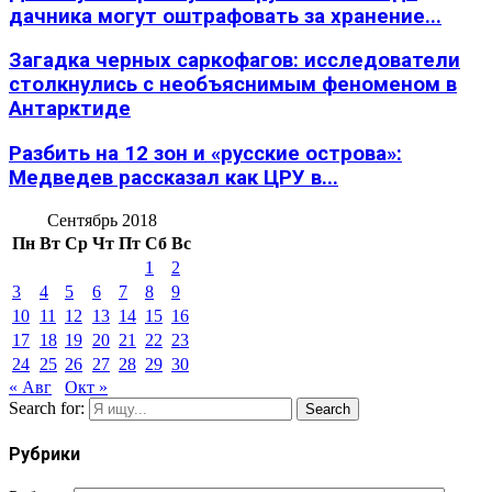
дачника могут оштрафовать за хранение...
Загадка черных саркофагов: исследователи
столкнулись с необъяснимым феноменом в
Антарктиде
Разбить на 12 зон и «русские острова»:
Медведев рассказал как ЦРУ в...
Сентябрь 2018
Пн
Вт
Ср
Чт
Пт
Сб
Вс
1
2
3
4
5
6
7
8
9
10
11
12
13
14
15
16
17
18
19
20
21
22
23
24
25
26
27
28
29
30
« Авг
Окт »
Search for:
Search
Рубрики