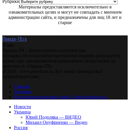
Рубрики
Материалы предоставляются исключительно в
ознакомительных целях и могут не совпадать с мнением
администрации сайта, и предназначены для лиц 18 лет и
старше
Правда-ТВ.ru
О нас
Правда-ТВ - Дискуссионно политическая
площадка.Использование материалов издания допускается
только при одновременном размещении гиперссылки на
оригинал в «Правда-ТВ»
@2023 - www.pravda-tv.ru. Все права принадлежат
правообладателям.
Главная
Авторам
Владельцам авторских прав. Ответственности.
Новости
Украина
Юрий Подоляка — ВИДЕО
Михаил Онуфриенко — Видео
Россия