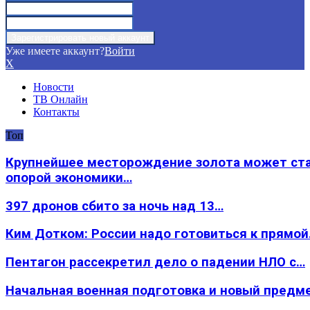
Уже имеете аккаунт?
Войти
X
Новости
ТВ Онлайн
Контакты
Топ
Крупнейшее месторождение золота может ст
опорой экономики…
397 дронов сбито за ночь над 13…
Ким Дотком: России надо готовиться к прямо
Пентагон рассекретил дело о падении НЛО с…
Начальная военная подготовка и новый предм