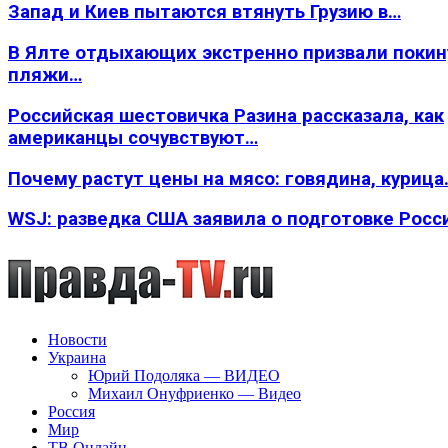
Запад и Киев пытаются втянуть Грузию в…
В Ялте отдыхающих экстренно призвали покин
пляжи…
Российская шестовичка Разина рассказала, как
американцы сочувствуют…
Почему растут цены на мясо: говядина, курица
WSJ: разведка США заявила о подготовке Росс
Новости
Украина
Юрий Подоляка — ВИДЕО
Михаил Онуфриенко — Видео
Россия
Мир
ТВ Онлайн