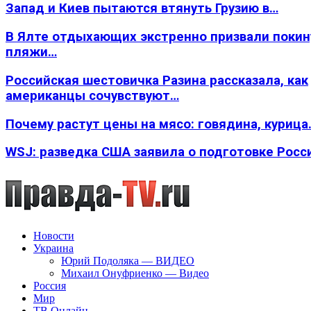
Запад и Киев пытаются втянуть Грузию в…
В Ялте отдыхающих экстренно призвали покин
пляжи…
Российская шестовичка Разина рассказала, как
американцы сочувствуют…
Почему растут цены на мясо: говядина, курица
WSJ: разведка США заявила о подготовке Росс
Новости
Украина
Юрий Подоляка — ВИДЕО
Михаил Онуфриенко — Видео
Россия
Мир
ТВ Онлайн