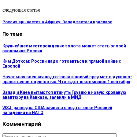
следующая статья
Россия врывается в Африку: Запад застали врасплох
По теме:
Крупнейшее месторождение золота может стать опорой
экономики России
Ким Дотком: России надо готовиться к прямой войне с
Европой
Начальная военная подготовка и новый предмет о духовно-
нравственных ценностях: Что ждёт школьников 1 сентября
Запад и Киев пытаются втянуть Грузию в новую кровавую
авантюру на Кавказе, заявили в МИД
WSJ: разведка США заявила о подготовке Россией
нападения на НАТО
Комментарий