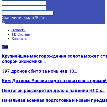
Уже имеете аккаунт?
Войти
X
Новости
ТВ Онлайн
Контакты
Топ
Крупнейшее месторождение золота может ст
опорой экономики…
397 дронов сбито за ночь над 13…
Ким Дотком: России надо готовиться к прямо
Пентагон рассекретил дело о падении НЛО с…
Начальная военная подготовка и новый предм