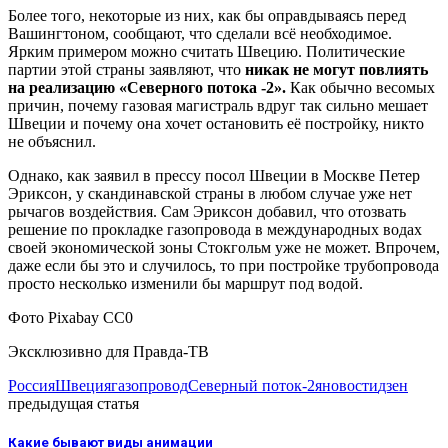
Более того, некоторые из них, как бы оправдываясь перед
Вашингтоном, сообщают, что сделали всё необходимое.
Ярким примером можно считать Швецию. Политические
партии этой страны заявляют, что
никак не могут повлиять
на реализацию «Северного потока -2».
Как обычно весомых
причин, почему газовая магистраль вдруг так сильно мешает
Швеции и почему она хочет остановить её постройку, никто
не объяснил.
Однако, как заявил в прессу посол Швеции в Москве Петер
Эриксон, у скандинавской страны в любом случае уже нет
рычагов воздействия. Сам Эриксон добавил, что отозвать
решение по прокладке газопровода в международных водах
своей экономической зоны Стокгольм уже не может. Впрочем,
даже если бы это и случилось, то при постройке трубопровода
просто несколько изменили бы маршрут под водой.
Фото Pixabay СС0
Эксклюзивно для Правда-ТВ
Россия
Швеция
газопровод
Северный поток-2
яновости
дзен
предыдущая статья
Какие бывают виды анимации