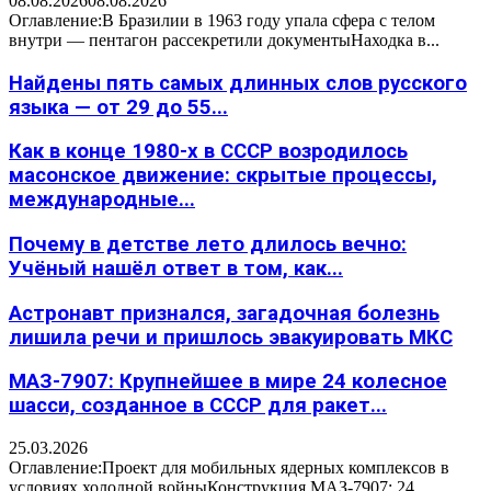
08.08.2026
08.08.2026
Оглавление:В Бразилии в 1963 году упала сфера с телом
внутри — пентагон рассекретили документыНаходка в...
Найдены пять самых длинных слов русского
языка — от 29 до 55...
Как в конце 1980-х в СССР возродилось
масонское движение: скрытые процессы,
международные...
Почему в детстве лето длилось вечно:
Учёный нашёл ответ в том, как...
Астронавт признался, загадочная болезнь
лишила речи и пришлось эвакуировать МКС
МАЗ-7907: Крупнейшее в мире 24 колесное
шасси, созданное в СССР для ракет...
25.03.2026
Оглавление:Проект для мобильных ядерных комплексов в
условиях холодной войныКонструкция МАЗ-7907: 24