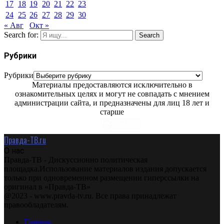
17
18
19
20
21
22
23
24
25
26
27
28
29
30
« Авг
Окт »
Search for:
Search
Рубрики
Рубрики
Материалы предоставляются исключительно в
ознакомительных целях и могут не совпадать с мнением
администрации сайта, и предназначены для лиц 18 лет и
старше
Правда-ТВ.ru
О нас
Правда-ТВ - Дискуссионно политическая
площадка.Использование материалов издания допускается
только при одновременном размещении гиперссылки на
оригинал в «Правда-ТВ»
@2023 - www.pravda-tv.ru. Все права принадлежат
правообладателям.
Главная