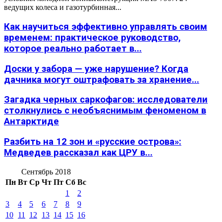
ведущих колеса и газотурбинная...
Как научиться эффективно управлять своим
временем: практическое руководство,
которое реально работает в...
Доски у забора — уже нарушение? Когда
дачника могут оштрафовать за хранение...
Загадка черных саркофагов: исследователи
столкнулись с необъяснимым феноменом в
Антарктиде
Разбить на 12 зон и «русские острова»:
Медведев рассказал как ЦРУ в...
Сентябрь 2018
Пн
Вт
Ср
Чт
Пт
Сб
Вс
1
2
3
4
5
6
7
8
9
10
11
12
13
14
15
16