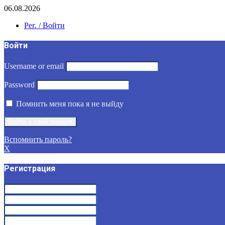
06.08.2026
Рег. / Войти
Войти
Username or email
Password
Помнить меня пока я не выйду
Вспомнить пароль?
X
Регистрация