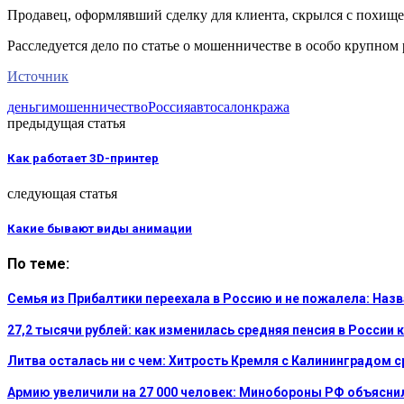
Продавец, оформлявший сделку для клиента, скрылся с похищ
Расследуется дело по статье о мошенничестве в особо крупном 
Источник
деньги
мошенничество
Россия
автосалон
кража
предыдущая статья
Как работает 3D-принтер
следующая статья
Какие бывают виды анимации
По теме:
Семья из Прибалтики переехала в Россию и не пожалела: На
27,2 тысячи рублей: как изменилась средняя пенсия в России 
Литва осталась ни с чем: Хитрость Кремля с Калининградом 
Армию увеличили на 27 000 человек: Минобороны РФ объясни