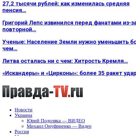
27,2 тысячи рублей: как изменилась средняя
пенсия…
Григорий Лепс извинился перед фанатами из-з
повторной…
Ученые: Население Земли нужно уменьшить б
чем…
Литва осталась ни с чем: Хитрость Кремля…
«Искандеры» и «Цирконы»: более 35 ракет уда
Новости
Украина
Юрий Подоляка — ВИДЕО
Михаил Онуфриенко — Видео
Россия