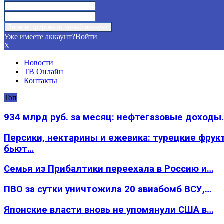
Уже имеете аккаунт?
Войти
X
Новости
ТВ Онлайн
Контакты
Топ
934 млрд руб. за месяц: нефтегазовые доходы
Персики, нектарины и ежевика: турецкие фрук
бьют…
Семья из Прибалтики переехала в Россию и…
ПВО за сутки уничтожила 20 авиабомб ВСУ,…
Японские власти вновь не упомянули США в…