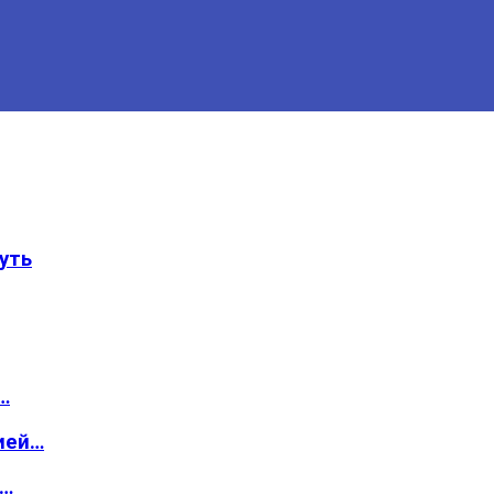
уть
…
ией…
о…