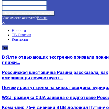
Уже имеете аккаунт?
Войти
X
Новости
ТВ Онлайн
Контакты
Топ
В Ялте отдыхающих экстренно призвали покин
пляжи…
Российская шестовичка Разина рассказала, как
американцы сочувствуют…
Почему растут цены на мясо: говядина, курица
WSJ: разведка США заявила о подготовке Росс
Командир 76-й дивизии ВДВ доложил Путину 