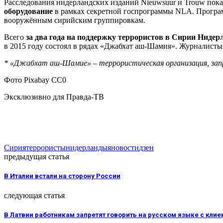
Расследования нидерландских изданий Nieuwsuur и Trouw показ
оборудование
в рамках секретной госпрограммы NLA. Программ
вооружённым сирийским группировкам.
Всего
за два года на поддержку террористов в Сирии Ниде
в 2015 году состоял в рядах «Джабхат аш-Шамия». Журналист
* «Джабхат аш-Шамие» – террористическая организация, зап
Фото Pixabay CC0
Эксклюзивно для Правда-ТВ
Сирия
террористы
нидерланды
яновости
дзен
предыдущая статья
В Италии встали на сторону России
следующая статья
В Латвии работникам запретят говорить на русском языке с клие