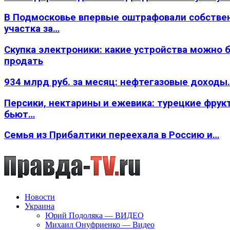
В Подмосковье впервые оштрафовали собстве
участка за…
Скупка электроники: какие устройства можно 
продать
934 млрд руб. за месяц: нефтегазовые доходы
Персики, нектарины и ежевика: турецкие фрук
бьют…
Семья из Прибалтики переехала в Россию и…
Новости
Украина
Юрий Подоляка — ВИДЕО
Михаил Онуфриенко — Видео