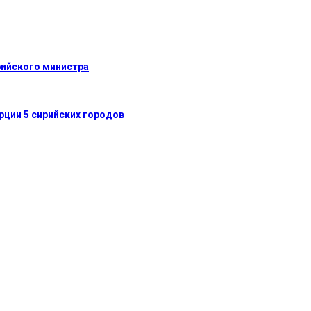
рийского министра
рции 5 сирийских городов