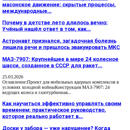
масонское движение: скрытые процессы,
международные...
Почему в детстве лето длилось вечно:
Учёный нашёл ответ в том, как...
Астронавт признался, загадочная болезнь
лишила речи и пришлось эвакуировать МКС
МАЗ-7907: Крупнейшее в мире 24 колесное
шасси, созданное в СССР для ракет...
25.03.2026
Оглавление:Проект для мобильных ядерных комплексов в
условиях холодной войныКонструкция МАЗ-7907: 24
ведущих колеса и газотурбинная...
Как научиться эффективно управлять своим
временем: практическое руководство,
которое реально работает в...
Доски у забора — уже нарушение? Когда