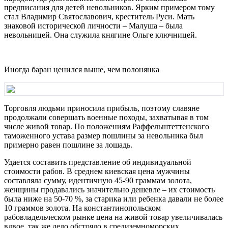
предписания для детей невольников. Ярким примером тому
стал Владимир Святославович, креститель Руси. Мать
знаковой исторической личности – Малуша – была
невольницей. Она служила княгине Ольге ключницей.
Иногда баран ценился выше, чем полонянка
Торговля людьми приносила прибыль, поэтому славяне
продолжали совершать военные походы, захватывая в том
числе живой товар. По положениям Раффельштеттенского
таможенного устава размер пошлины за невольника был
примерно равен пошлине за лошадь.
Удается составить представление об индивидуальной
стоимости рабов. В среднем киевская цена мужчины
составляла сумму, идентичную 45-90 граммам золота,
женщины продавались значительно дешевле – их стоимость
была ниже на 50-70 %, за старика или ребенка давали не более
10 граммов золота. На константинопольском
рабовладельческом рынке цена на живой товар увеличивалась
вдвое, так же дело обстояло в средиземноморских