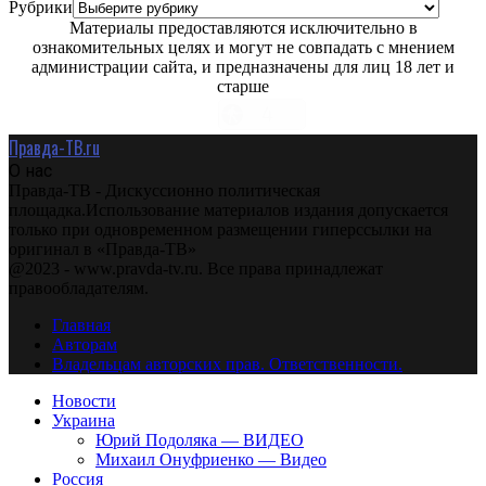
Рубрики
Материалы предоставляются исключительно в
ознакомительных целях и могут не совпадать с мнением
администрации сайта, и предназначены для лиц 18 лет и
старше
Правда-ТВ.ru
О нас
Правда-ТВ - Дискуссионно политическая
площадка.Использование материалов издания допускается
только при одновременном размещении гиперссылки на
оригинал в «Правда-ТВ»
@2023 - www.pravda-tv.ru. Все права принадлежат
правообладателям.
Главная
Авторам
Владельцам авторских прав. Ответственности.
Новости
Украина
Юрий Подоляка — ВИДЕО
Михаил Онуфриенко — Видео
Россия