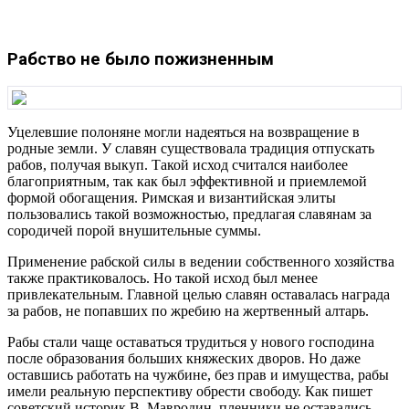
Рабство не было пожизненным
Уцелевшие полоняне могли надеяться на возвращение в
родные земли. У славян существовала традиция отпускать
рабов, получая выкуп. Такой исход считался наиболее
благоприятным, так как был эффективной и приемлемой
формой обогащения. Римская и византийская элиты
пользовались такой возможностью, предлагая славянам за
сородичей порой внушительные суммы.
Применение рабской силы в ведении собственного хозяйства
также практиковалось. Но такой исход был менее
привлекательным. Главной целью славян оставалась награда
за рабов, не попавших по жребию на жертвенный алтарь.
Рабы стали чаще оставаться трудиться у нового господина
после образования больших княжеских дворов. Но даже
оставшись работать на чужбине, без прав и имущества, рабы
имели реальную перспективу обрести свободу. Как пишет
советский историк В. Мавродин, пленники не оставались