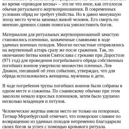
во время «проводов весны» – это не что иное, как отголосок
обычая ритуального жертвоприношения. В современных
условиях обряд не требует убийства. Но в давно минувшую
эпоху место чучела занимал живой человек. Его смерть по
мнению древних славян помогала умилостивить богов.
Материалом для ритуальных жертвоприношений зачастую
становились пленники, захваченные славянами в ходе
удачных военных походов. Многие несчастные отправлялись
на жертвенный алтарь сразу же после сражения. Так, по
окончанию битвы князя Святослава с греками при Доростоле
(971 год) для проведения погребального обряда собственных
погибших воинов умертвили множество пленных. Лев
Диакон, писавший об этих событиях, утверждал, что для
обряда использовались женщины, мужчины и дети.
В ходе погребения трупы погибших воинов были собраны в
одном месте и сожжены. По славянскому обычаю при этом
закололи немало взрослых пленников, затем было удушено
несколько младенцев и петухов.
Человеческие жертвы имели место не только на похоронах.
Титмар Мерзебургский отмечает, что поморские славяне по
возвращению из удачных походов непременно благодарили
своих богов за успех с помощью кровавого ритуала.