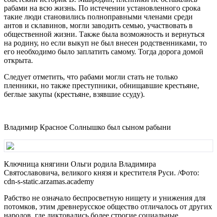
рабами на всю жизнь. По истечении установленного срока
такие люди становились полноправными членами среди
антов и склавинов, могли заводить семью, участвовать в
общественной жизни. Также была возможность и вернуться
на родину, но если выкуп не был внесен родственниками, то
его необходимо было заплатить самому. Тогда дорога домой
открыта.
Следует отметить, что рабами могли стать не только
пленники, но также преступники, обнищавшие крестьяне,
беглые закупы (крестьяне, взявшие ссуду).
Владимир Красное Солнышко был сыном рабыни
Ключница княгини Ольги родила Владимира
Святославовича, великого князя и крестителя Руси. /Фото:
cdn-s-static.arzamas.academy
Рабство не означало беспросветную нищету и унижения для
потомков, этим древнерусское общество отличалось от других
народов, где диктовались более строгие социальные