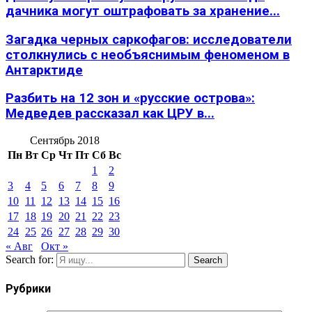
дачника могут оштрафовать за хранение...
Загадка черных саркофагов: исследователи
столкнулись с необъяснимым феноменом в
Антарктиде
Разбить на 12 зон и «русские острова»:
Медведев рассказал как ЦРУ в...
Сентябрь 2018
Пн
Вт
Ср
Чт
Пт
Сб
Вс
1
2
3
4
5
6
7
8
9
10
11
12
13
14
15
16
17
18
19
20
21
22
23
24
25
26
27
28
29
30
« Авг
Окт »
Search for:
Search
Рубрики