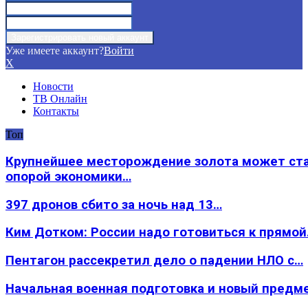
Уже имеете аккаунт?
Войти
X
Новости
ТВ Онлайн
Контакты
Топ
Крупнейшее месторождение золота может ст
опорой экономики…
397 дронов сбито за ночь над 13…
Ким Дотком: России надо готовиться к прямо
Пентагон рассекретил дело о падении НЛО с…
Начальная военная подготовка и новый предм