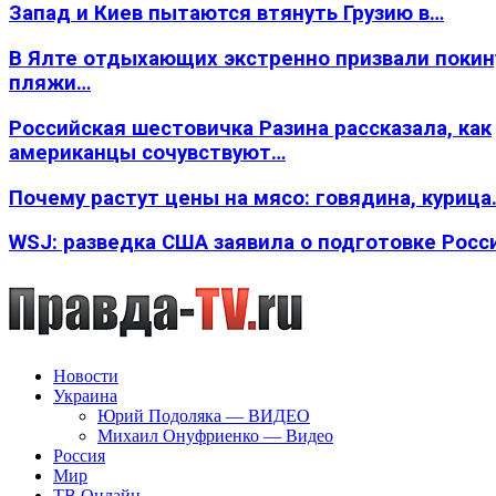
Запад и Киев пытаются втянуть Грузию в…
В Ялте отдыхающих экстренно призвали покин
пляжи…
Российская шестовичка Разина рассказала, как
американцы сочувствуют…
Почему растут цены на мясо: говядина, курица
WSJ: разведка США заявила о подготовке Росс
Новости
Украина
Юрий Подоляка — ВИДЕО
Михаил Онуфриенко — Видео
Россия
Мир
ТВ Онлайн