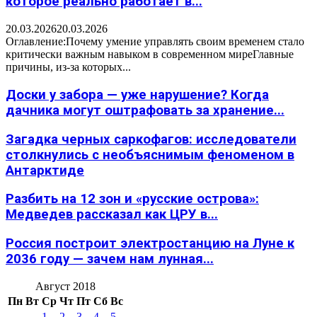
которое реально работает в...
20.03.2026
20.03.2026
Оглавление:Почему умение управлять своим временем стало
критически важным навыком в современном миреГлавные
причины, из-за которых...
Доски у забора — уже нарушение? Когда
дачника могут оштрафовать за хранение...
Загадка черных саркофагов: исследователи
столкнулись с необъяснимым феноменом в
Антарктиде
Разбить на 12 зон и «русские острова»:
Медведев рассказал как ЦРУ в...
Россия построит электростанцию на Луне к
2036 году — зачем нам лунная...
Август 2018
Пн
Вт
Ср
Чт
Пт
Сб
Вс
1
2
3
4
5