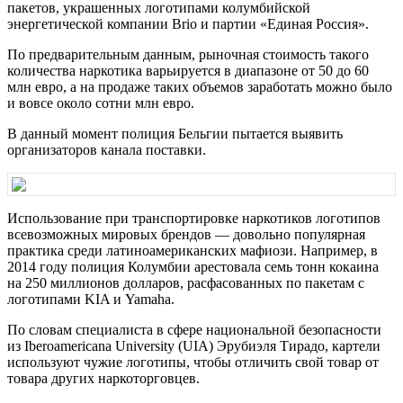
пакетов, украшенных логотипами колумбийской
энергетической компании Brio и партии «Единая Россия».
По предварительным данным, рыночная стоимость такого
количества наркотика варьируется в диапазоне от 50 до 60
млн евро, а на продаже таких объемов заработать можно было
и вовсе около сотни млн евро.
В данный момент полиция Бельгии пытается выявить
организаторов канала поставки.
Использование при транспортировке наркотиков логотипов
всевозможных мировых брендов — довольно популярная
практика среди латиноамериканских мафиози. Например, в
2014 году полиция Колумбии арестовала семь тонн кокаина
на 250 миллионов долларов, расфасованных по пакетам с
логотипами KIA и Yamaha.
По словам специалиста в сфере национальной безопасности
из Iberoamericana University (UIA) Эрубиэля Тирадо, картели
используют чужие логотипы, чтобы отличить свой товар от
товара других наркоторговцев.