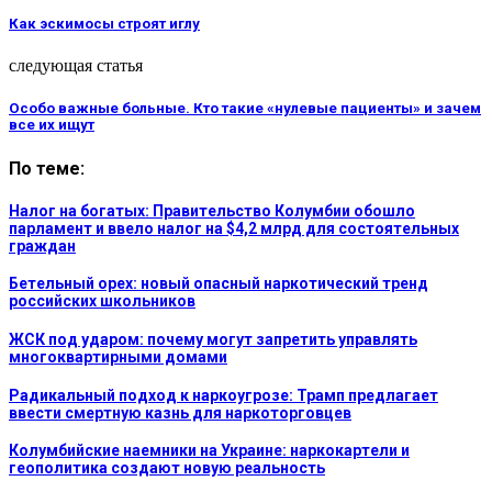
Как эскимосы строят иглу
следующая статья
Особо важные больные. Кто такие «нулевые пациенты» и зачем
все их ищут
По теме:
Налог на богатых: Правительство Колумбии обошло
парламент и ввело налог на $4,2 млрд для состоятельных
граждан
Бетельный орех: новый опасный наркотический тренд
российских школьников
ЖСК под ударом: почему могут запретить управлять
многоквартирными домами
Радикальный подход к наркоугрозе: Трамп предлагает
ввести смертную казнь для наркоторговцев
Колумбийские наемники на Украине: наркокартели и
геополитика создают новую реальность