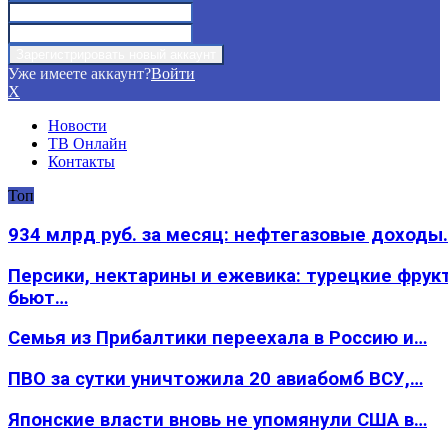
Уже имеете аккаунт?
Войти
X
Новости
ТВ Онлайн
Контакты
Топ
934 млрд руб. за месяц: нефтегазовые доходы
Персики, нектарины и ежевика: турецкие фрук
бьют…
Семья из Прибалтики переехала в Россию и…
ПВО за сутки уничтожила 20 авиабомб ВСУ,…
Японские власти вновь не упомянули США в…