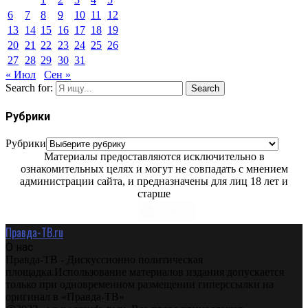
6
7
8
9
10
11
12
13
14
15
16
17
18
19
20
21
22
23
24
25
26
27
28
29
30
31
« Июл
Сен »
Search for:
Search
Рубрики
Рубрики
Материалы предоставляются исключительно в
ознакомительных целях и могут не совпадать с мнением
администрации сайта, и предназначены для лиц 18 лет и
старше
Правда-ТВ.ru
О нас
Правда-ТВ - Дискуссионно политическая
площадка.Использование материалов издания допускается
только при одновременном размещении гиперссылки на
оригинал в «Правда-ТВ»