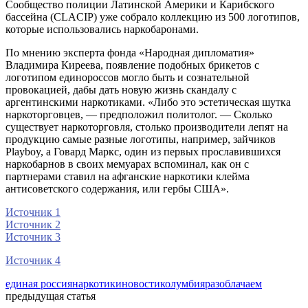
Сообщество полиции Латинской Америки и Карибского
бассейна (CLACIP) уже собрало коллекцию из 500 логотипов,
которые использовались наркобаронами.
По мнению эксперта фонда «Народная дипломатия»
Владимира Киреева, появление подобных брикетов с
логотипом единороссов могло быть и сознательной
провокацией, дабы дать новую жизнь скандалу с
аргентинскими наркотиками. «Либо это эстетическая шутка
наркоторговцев, — предположил политолог. — Сколько
существует наркоторговля, столько производители лепят на
продукцию самые разные логотипы, например, зайчиков
Playboy, а Говард Маркс, один из первых прославившихся
наркобарнов в своих мемуарах вспоминал, как он с
партнерами ставил на афганские наркотики клейма
антисоветского содержания, или гербы США».
Источник 1
Источник 2
Источник 3
Источник 4
единая россия
наркотики
новости
колумбия
разоблачаем
предыдущая статья