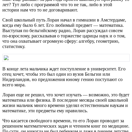
лет? Тут либо с программой что то не так, либо в этой
истории нам что то не договаривают.
Свой школьный путь Лоран начал в гимназии в Амстердаме,
когда ему было 6 лет. Его любимый предмет — математика.
Выступая по бельгийскому радио, Лоран рассуждал совсем
по-взрослому, рассказывая о торжестве царицы наук и о том,
что она охватывает огромную сферу: алгебру, геометрию,
статистику.
В конце лета мальчика ждет поступление в университет. Его
отец хочет, чтобы это был один из вузов Бельгии или
Нидерландов, но предложения юному гению поступают со
всего мира.
Лоран еще не решил, что хочет изучать — возможно, это будет
математика или физика. В последние месяцы своей школьной
жизни мальчик много времени уделял естественным наукам и
математике, эти предметы ему нравились.
Что касается свободного времени, то его Лоран проводит за
решением математических задач и чтением книг по медицине.
По сути, он никогда не был ребенком и даже в раннем детстве