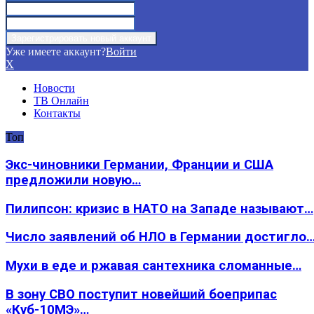
Уже имеете аккаунт?
Войти
X
Новости
ТВ Онлайн
Контакты
Топ
Экс-чиновники Германии, Франции и США
предложили новую…
Пилипсон: кризис в НАТО на Западе называют…
Число заявлений об НЛО в Германии достигло
Мухи в еде и ржавая сантехника сломанные…
В зону СВО поступит новейший боеприпас
«Куб-10МЭ»…