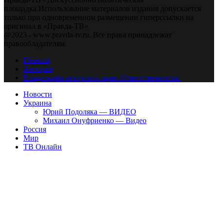
площадка.Использование материалов издания допускается
только при одновременном размещении гиперссылки на
оригинал в «Правда-ТВ»
@2023 - www.pravda-tv.ru. Все права принадлежат
правообладателям.
Главная
Авторам
Владельцам авторских прав. Ответственности.
Новости
Украина
Юрий Подоляка — ВИДЕО
Михаил Онуфриенко — Видео
Россия
Мир
ТВ Онлайн