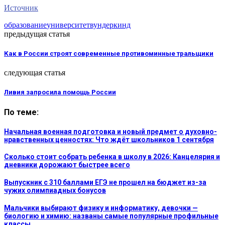
Источник
образование
университет
вундеркинд
предыдущая статья
Как в России строят современные противоминные тральщики
следующая статья
Ливия запросила помощь России
По теме:
Начальная военная подготовка и новый предмет о духовно-
нравственных ценностях: Что ждёт школьников 1 сентября
Сколько стоит собрать ребенка в школу в 2026: Канцелярия и
дневники дорожают быстрее всего
Выпускник с 310 баллами ЕГЭ не прошел на бюджет из-за
чужих олимпиадных бонусов
Мальчики выбирают физику и информатику, девочки —
биологию и химию: названы самые популярные профильные
классы