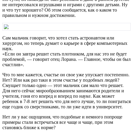
не интересовался игрушками и играми с другими детьми. Ну
и что тут хорошего? Об этом сообщается, как о каком то
правильном и нужном достижении.
Сам мальчик говорит, что хотел стать астронавтом или
хирургом, но теперь думает о карьере в сфере компьютерных
наук.
«Если он завтра решит стать плотником, для нас это не будет
проблемой, — говорит отец Лорана. — Главное, чтобы он был
счастлив».
Что то мне кажется, счастье он свое уже упускает постепенно.
Нет? Или как раз таки в этом счастье у подобных людей?
Смущает только одно — этот мальчик сам мало что решает.
Для него сейчас мирообразованием занимаются родители и
учителя, гоня его вперед и вперед по науке. Как может
ребенок в 7-8 лет решить что для него лучше, то ли поиграться
еще годик со сверстниками, то ли уже идти в университет.
Нет ли у вас ощущения, что подобные и немного попроще
примеры стали встречаться все чаще и чаще, при этом
становясь ближе к норме?