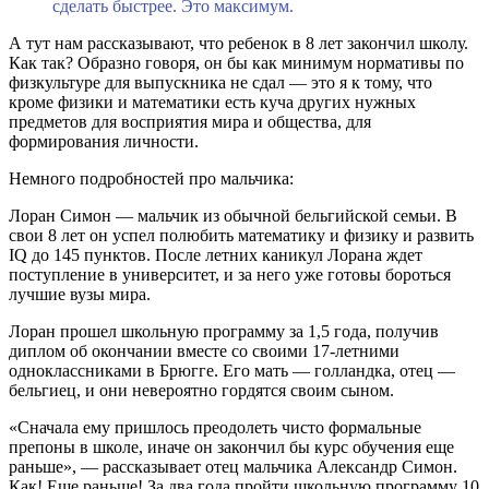
сделать быстрее. Это максимум.
А тут нам рассказывают, что ребенок в 8 лет закончил школу.
Как так? Образно говоря, он бы как минимум нормативы по
физкультуре для выпускника не сдал — это я к тому, что
кроме физики и математики есть куча других нужных
предметов для восприятия мира и общества, для
формирования личности.
Немного подробностей про мальчика:
Лоран Симон — мальчик из обычной бельгийской семьи. В
свои 8 лет он успел полюбить математику и физику и развить
IQ до 145 пунктов. После летних каникул Лорана ждет
поступление в университет, и за него уже готовы бороться
лучшие вузы мира.
Лоран прошел школьную программу за 1,5 года, получив
диплом об окончании вместе со своими 17-летними
одноклассниками в Брюгге. Его мать — голландка, отец —
бельгиец, и они невероятно гордятся своим сыном.
«Сначала ему пришлось преодолеть чисто формальные
препоны в школе, иначе он закончил бы курс обучения еще
раньше», — рассказывает отец мальчика Александр Симон.
Как! Еще раньше! За два года пройти школьную программу 10