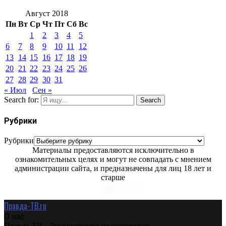
Август 2018
Пн
Вт
Ср
Чт
Пт
Сб
Вс
1
2
3
4
5
6
7
8
9
10
11
12
13
14
15
16
17
18
19
20
21
22
23
24
25
26
27
28
29
30
31
« Июл
Сен »
Search for:
Search
Рубрики
Рубрики
Материалы предоставляются исключительно в
ознакомительных целях и могут не совпадать с мнением
администрации сайта, и предназначены для лиц 18 лет и
старше
Правда-ТВ.ru
О нас
Правда-ТВ - Дискуссионно политическая