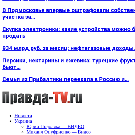
В Подмосковье впервые оштрафовали собстве
участка за…
Скупка электроники: какие устройства можно 
продать
934 млрд руб. за месяц: нефтегазовые доходы
Персики, нектарины и ежевика: турецкие фрук
бьют…
Семья из Прибалтики переехала в Россию и…
Новости
Украина
Юрий Подоляка — ВИДЕО
Михаил Онуфриенко — Видео