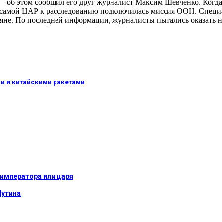
 об этом сообщил его друг журналист Максим Шевченко. Когда 
 самой ЦАР к расследованию подключилась миссия ООН. Специа
сияне. По последней информации, журналисты пытались оказать
и и китайскими ракетами
императора или царя
Путина