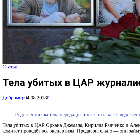
Статьи
Тела убитых в ЦАР журнали
Добромир
04.08.2018
0
Родственникам тела передадут после того, как Следстве
Тела убитых в ЦАР Орхана Джемаля, Кирилла Радченко и Алекса
комитет проведёт все экспертизы. Предварительно — они займу