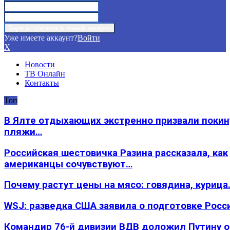
Уже имеете аккаунт?
Войти
X
Новости
ТВ Онлайн
Контакты
Топ
В Ялте отдыхающих экстренно призвали покин
пляжи…
Российская шестовичка Разина рассказала, как
американцы сочувствуют…
Почему растут цены на мясо: говядина, курица
WSJ: разведка США заявила о подготовке Росс
Командир 76-й дивизии ВДВ доложил Путину 