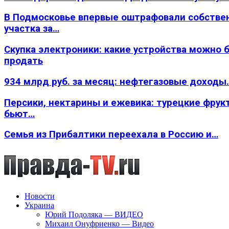
В Подмосковье впервые оштрафовали собстве
участка за…
Скупка электроники: какие устройства можно 
продать
934 млрд руб. за месяц: нефтегазовые доходы
Персики, нектарины и ежевика: турецкие фрук
бьют…
Семья из Прибалтики переехала в Россию и…
Новости
Украина
Юрий Подоляка — ВИДЕО
Михаил Онуфриенко — Видео