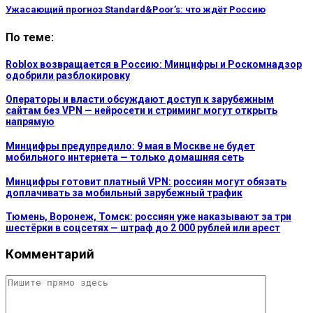
Ужасающий прогноз Standard&Poorʼs: что ждёт Россию
По теме:
Roblox возвращается в Россию: Минцифры и Роскомнадзор
одобрили разблокировку
Операторы и власти обсуждают доступ к зарубежным
сайтам без VPN — нейросети и стриминг могут открыть
напрямую
Минцифры предупредило: 9 мая в Москве не будет
мобильного интернета — только домашняя сеть
Минцифры готовит платный VPN: россиян могут обязать
доплачивать за мобильный зарубежный трафик
Тюмень, Воронеж, Томск: россиян уже наказывают за три
шестёрки в соцсетях — штраф до 2 000 рублей или арест
Комментарий