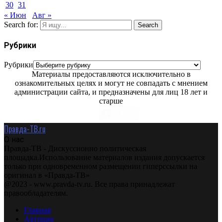
30
31
« Июн
Авг »
Search for:
Search
Рубрики
Рубрики
Материалы предоставляются исключительно в
ознакомительных целях и могут не совпадать с мнением
администрации сайта, и предназначены для лиц 18 лет и
старше
Правда-ТВ.ru
О нас
Правда-ТВ - Дискуссионно политическая
площадка.Использование материалов издания допускается
только при одновременном размещении гиперссылки на
оригинал в «Правда-ТВ»
@2023 - www.pravda-tv.ru. Все права принадлежат
правообладателям.
Главная
Авторам