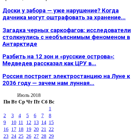
Доски у забора — уже нарушение? Когда
дачника могут оштрафовать за хранение...
Загадка черных саркофагов: исследователи
столкнулись с необъяснимым феноменом в
Антарктиде
Разбить на 12 зон и «русские острова»:
Медведев рассказал как ЦРУ в...
Россия построит электростанцию на Луне к
2036 году — зачем нам лунная...
Июль 2018
Пн
Вт
Ср
Чт
Пт
Сб
Вс
1
2
3
4
5
6
7
8
9
10
11
12
13
14
15
16
17
18
19
20
21
22
23
24
25
26
27
28
29