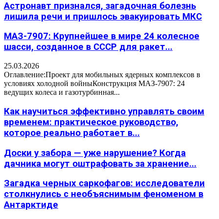
Астронавт признался, загадочная болезнь
лишила речи и пришлось эвакуировать МКС
МАЗ-7907: Крупнейшее в мире 24 колесное
шасси, созданное в СССР для ракет...
25.03.2026
Оглавление:Проект для мобильных ядерных комплексов в
условиях холодной войныКонструкция МАЗ-7907: 24
ведущих колеса и газотурбинная...
Как научиться эффективно управлять своим
временем: практическое руководство,
которое реально работает в...
Доски у забора — уже нарушение? Когда
дачника могут оштрафовать за хранение...
Загадка черных саркофагов: исследователи
столкнулись с необъяснимым феноменом в
Антарктиде