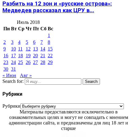
Разбить на 12 зон и «русские острова»:
Медведев рассказал как ЦРУ в...
Июль 2018
Пн
Вт
Ср
Чт
Пт
Сб
Вс
1
2
3
4
5
6
7
8
9
10
11
12
13
14
15
16
17
18
19
20
21
22
23
24
25
26
27
28
29
30
31
« Июн
Авг »
Search for:
Search
Рубрики
Рубрики
Материалы предоставляются исключительно в
ознакомительных целях и могут не совпадать с мнением
администрации сайта, и предназначены для лиц 18 лет и
старше