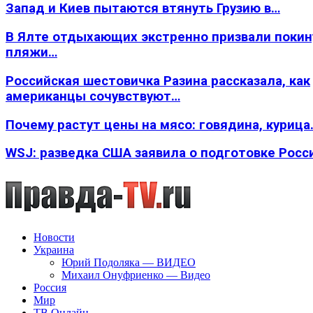
Запад и Киев пытаются втянуть Грузию в…
В Ялте отдыхающих экстренно призвали покин
пляжи…
Российская шестовичка Разина рассказала, как
американцы сочувствуют…
Почему растут цены на мясо: говядина, курица
WSJ: разведка США заявила о подготовке Росс
Новости
Украина
Юрий Подоляка — ВИДЕО
Михаил Онуфриенко — Видео
Россия
Мир
ТВ Онлайн