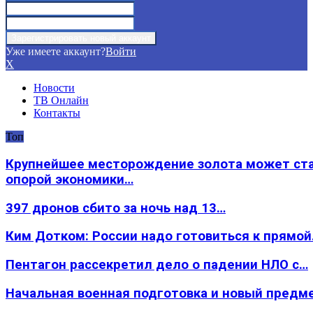
Уже имеете аккаунт?
Войти
X
Новости
ТВ Онлайн
Контакты
Топ
Крупнейшее месторождение золота может ст
опорой экономики…
397 дронов сбито за ночь над 13…
Ким Дотком: России надо готовиться к прямо
Пентагон рассекретил дело о падении НЛО с…
Начальная военная подготовка и новый предм