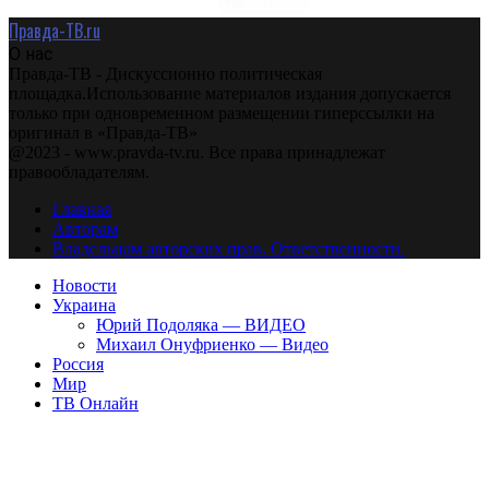
Правда-ТВ.ru
О нас
Правда-ТВ - Дискуссионно политическая
площадка.Использование материалов издания допускается
только при одновременном размещении гиперссылки на
оригинал в «Правда-ТВ»
@2023 - www.pravda-tv.ru. Все права принадлежат
правообладателям.
Главная
Авторам
Владельцам авторских прав. Ответственности.
Новости
Украина
Юрий Подоляка — ВИДЕО
Михаил Онуфриенко — Видео
Россия
Мир
ТВ Онлайн