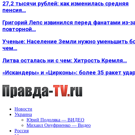
27,2 тысячи рублей: как изменилась средняя
пенсия…
Григорий Лепс извинился перед фанатами из-з
повторной…
Ученые: Население Земли нужно уменьшить б
чем…
Литва осталась ни с чем: Хитрость Кремля…
«Искандеры» и «Цирконы»: более 35 ракет уда
Новости
Украина
Юрий Подоляка — ВИДЕО
Михаил Онуфриенко — Видео
Россия