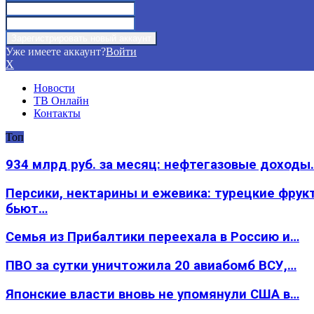
Уже имеете аккаунт?
Войти
X
Новости
ТВ Онлайн
Контакты
Топ
934 млрд руб. за месяц: нефтегазовые доходы
Персики, нектарины и ежевика: турецкие фрук
бьют…
Семья из Прибалтики переехала в Россию и…
ПВО за сутки уничтожила 20 авиабомб ВСУ,…
Японские власти вновь не упомянули США в…