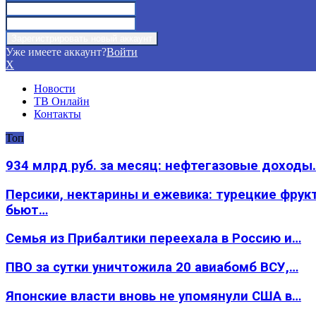
Уже имеете аккаунт?
Войти
X
Новости
ТВ Онлайн
Контакты
Топ
934 млрд руб. за месяц: нефтегазовые доходы
Персики, нектарины и ежевика: турецкие фрук
бьют…
Семья из Прибалтики переехала в Россию и…
ПВО за сутки уничтожила 20 авиабомб ВСУ,…
Японские власти вновь не упомянули США в…