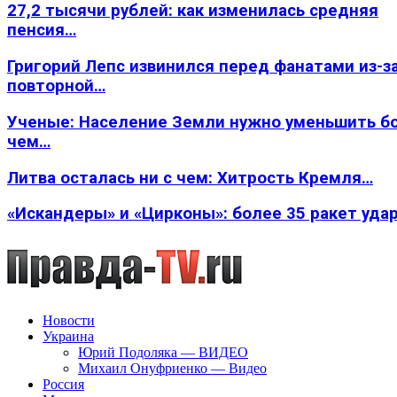
27,2 тысячи рублей: как изменилась средняя
пенсия…
Григорий Лепс извинился перед фанатами из-з
повторной…
Ученые: Население Земли нужно уменьшить б
чем…
Литва осталась ни с чем: Хитрость Кремля…
«Искандеры» и «Цирконы»: более 35 ракет уда
Новости
Украина
Юрий Подоляка — ВИДЕО
Михаил Онуфриенко — Видео
Россия