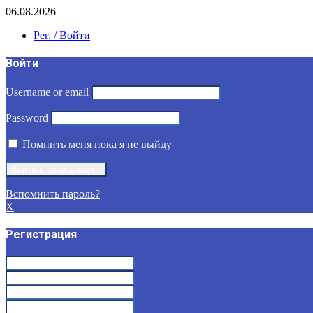
06.08.2026
Рег. / Войти
Войти
Username or email
Password
Помнить меня пока я не выйду
Вспомнить пароль?
X
Регистрация