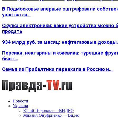
В Подмосковье впервые оштрафовали собстве
участка за…
Скупка электроники: какие устройства можно 
продать
934 млрд руб. за месяц: нефтегазовые доходы
Персики, нектарины и ежевика: турецкие фрук
бьют…
Семья из Прибалтики переехала в Россию и…
Новости
Украина
Юрий Подоляка — ВИДЕО
Михаил Онуфриенко — Видео