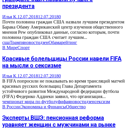
президента
Илья К.
12.07.2018
12.07.2018
0
Почти половина граждан США назвали лучшим президентом
Барака Обаму Американский центр изучения общественного
мнения Pew опубликовал данные, согласно которым, почти
половина граждан США считает лучшим...
сша
Трамп
яновости
дзен
Обама
рейтинг
В Мире
Спорт
Красивые болельщицы России навели FIFA
на мысли о сексизме
Илья К.
12.07.2018
12.07.2018
0
В FIFA попросили не показывать во время трансляций матчей
красивых русских болельщиц Глава Департамента
устойчивого развития Международной федерации футбола
(FIFA) Федерико Аддиеки заявил, что организация...
чемпионат мира по футболу
фифа
яновости
дзен
сексизм
В России
Экономика и Финансы
Общество
Эксперты ВШЭ: пенсионная реформа
уравняет женщин с мужчинами на рынке