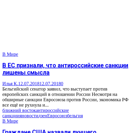
В Мире
В ЕС признали, что антироссийские санкции
лишены смысла
Илья К.
12.07.2018
12.07.2018
0
Бельгийский сенатор заявил, что выступает против
европейских санкций в отношении России Несмотря на
обширные санкции Евросоюза против России, экономика РФ
все ещё не рухнула и...
ближний восток
антироссийские
санкции
яновости
дзен
Евросоюз
бельгия
В Мире
Граждане США назвали лучшего