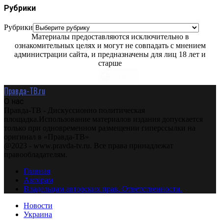
Рубрики
Рубрики
Материалы предоставляются исключительно в
ознакомительных целях и могут не совпадать с мнением
администрации сайта, и предназначены для лиц 18 лет и
старше
Правда-ТВ.ru
О нас
Правда-ТВ - Дискуссионно политическая
площадка.Использование материалов издания допускается
только при одновременном размещении гиперссылки на
оригинал в «Правда-ТВ»
@2023 - www.pravda-tv.ru. Все права принадлежат
правообладателям.
Главная
Авторам
Владельцам авторских прав. Ответственности.
Новости
Украина