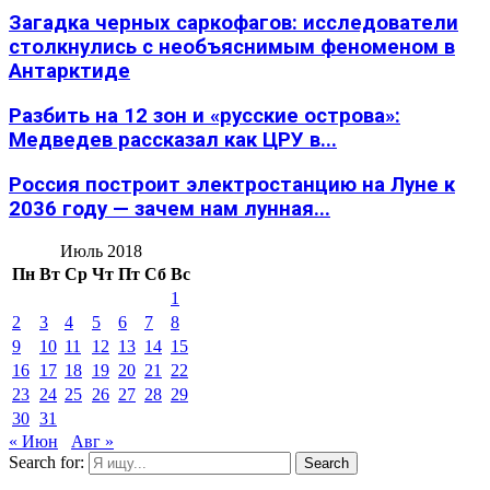
Загадка черных саркофагов: исследователи
столкнулись с необъяснимым феноменом в
Антарктиде
Разбить на 12 зон и «русские острова»:
Медведев рассказал как ЦРУ в...
Россия построит электростанцию на Луне к
2036 году — зачем нам лунная...
Июль 2018
Пн
Вт
Ср
Чт
Пт
Сб
Вс
1
2
3
4
5
6
7
8
9
10
11
12
13
14
15
16
17
18
19
20
21
22
23
24
25
26
27
28
29
30
31
« Июн
Авг »
Search for:
Search