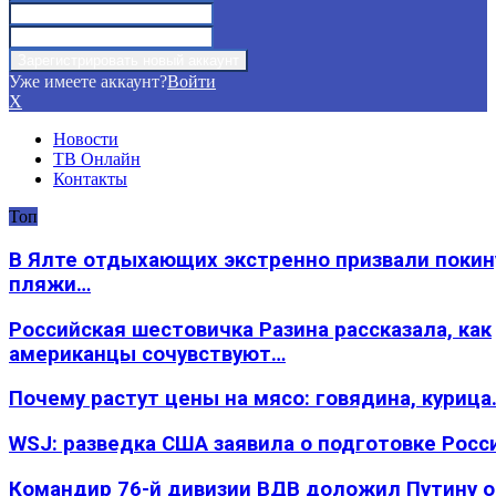
Уже имеете аккаунт?
Войти
X
Новости
ТВ Онлайн
Контакты
Топ
В Ялте отдыхающих экстренно призвали покин
пляжи…
Российская шестовичка Разина рассказала, как
американцы сочувствуют…
Почему растут цены на мясо: говядина, курица
WSJ: разведка США заявила о подготовке Росс
Командир 76-й дивизии ВДВ доложил Путину 