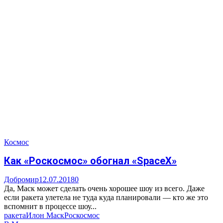
Космос
Как «Роскосмос» обогнал «SpaceX»
Добромир
12.07.2018
0
Да, Маск может сделать очень хорошее шоу из всего. Даже
если ракета улетела не туда куда планировали — кто же это
вспомнит в процессе шоу...
ракета
Илон Маск
Роскосмос