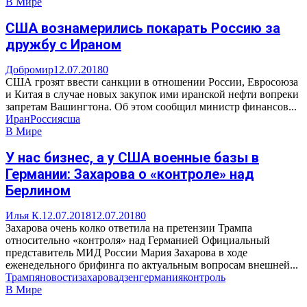
В Мире
США вознамерились покарать Россию за
дружбу с Ираном
Добромир
12.07.2018
0
США грозят ввести санкции в отношении России, Евросоюза
и Китая в случае новых закупок ими иранской нефти вопреки
запретам Вашингтона. Об этом сообщил министр финансов...
Иран
Россия
сша
В Мире
У нас бизнес, а у США военные базы в
Германии: Захарова о «контроле» над
Берлином
Илья К.
12.07.2018
12.07.2018
0
Захарова очень колко ответила на претензии Трампа
относительно «контроля» над Германией Официальный
представитель МИД России Мария Захарова в ходе
еженедельного брифинга по актуальным вопросам внешней...
Трамп
яновости
захарова
дзен
германия
контроль
В Мире