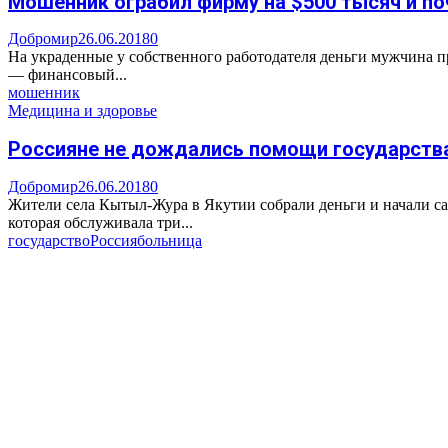
Мошенник ограбил фирму на $500 тысяч и по
Добромир
26.06.2018
0
На украденные у собственного работодателя деньги мужчина 
— финансовый...
мошенник
Медицина и здоровье
Россияне не дождались помощи государства
Добромир
26.06.2018
0
Жители села Кытыл-Жура в Якутии собрали деньги и начали с
которая обслуживала три...
государство
Россия
больница