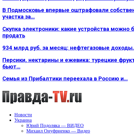
В Подмосковье впервые оштрафовали собстве
участка за…
Скупка электроники: какие устройства можно 
продать
934 млрд руб. за месяц: нефтегазовые доходы
Персики, нектарины и ежевика: турецкие фрук
бьют…
Семья из Прибалтики переехала в Россию и…
Новости
Украина
Юрий Подоляка — ВИДЕО
Михаил Онуфриенко — Видео