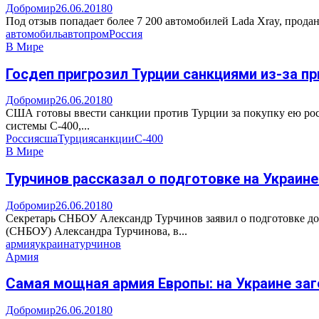
Добромир
26.06.2018
0
Под отзыв попадает более 7 200 автомобилей Lada Xray, продан
автомобиль
автопром
Россия
В Мире
Госдеп пригрозил Турции санкциями из-за п
Добромир
26.06.2018
0
США готовы ввести санкции против Турции за покупку ею рос
системы С-400,...
Россия
сша
Турция
санкции
С-400
В Мире
Турчинов рассказал о подготовке на Украин
Добромир
26.06.2018
0
Секретарь СНБОУ Александр Турчинов заявил о подготовке до
(СНБОУ) Александра Турчинова, в...
армия
украина
турчинов
Армия
Самая мощная армия Европы: на Украине за
Добромир
26.06.2018
0