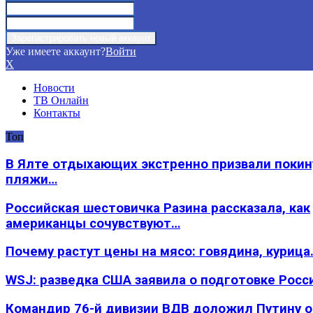
Уже имеете аккаунт?
Войти
X
Новости
ТВ Онлайн
Контакты
Топ
В Ялте отдыхающих экстренно призвали покин
пляжи…
Российская шестовичка Разина рассказала, как
американцы сочувствуют…
Почему растут цены на мясо: говядина, курица
WSJ: разведка США заявила о подготовке Росс
Командир 76-й дивизии ВДВ доложил Путину 