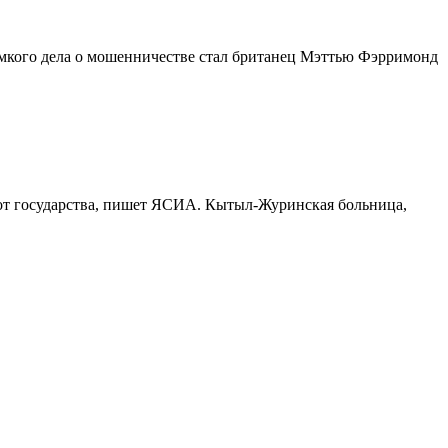
омкого дела о мошенничестве стал британец Мэттью Фэрримонд
 от государства, пишет ЯСИА. Кытыл-Журинская больница,