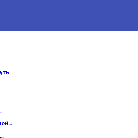
уть
…
ией…
о…