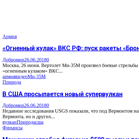
Армия
«Огненный кулак» ВКС РФ: пуск ракеты «Бро
Добромир
26.06.2018
0
Москва, 26 июня. Вертолет Ми-35М произвел боевые стрельб
«огненным кулаком» ВКС...
армия
видео
Ми-35М
Природа
В США просыпается новый супервулкан
Добромир
26.06.2018
0
Недавние исследования USGS показали, что под Вермонтом на
Вермонта, но и других...
вулкан
Природа
сша
Финансы