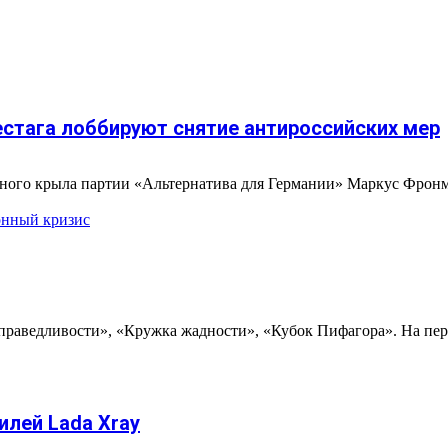
естага лоббируют снятие антироссийских мер
жного крыла партии «Альтернатива для Германии» Маркус Фронм
нный кризис
раведливости», «Кружка жадности», «Кубок Пифагора». На перв
илей Lada Xray