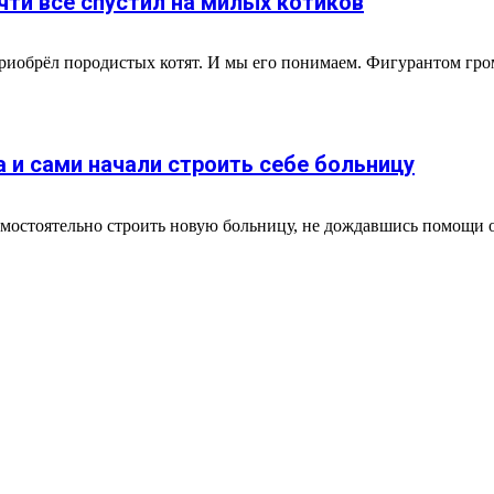
чти всё спустил на милых котиков
приобрёл породистых котят. И мы его понимаем. Фигурантом гр
 и сами начали строить себе больницу
амостоятельно строить новую больницу, не дождавшись помощи