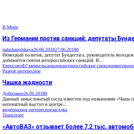
В Мире
Из Германии против санкций: депутаты Бунд
natashapolskaya
26.06.2018
27.06.2018
0
Немецкий политик, депутат Бундестага, руководитель молоде
добивается снятия антироссийских санкций. В...
Евросоюз
ЕС
меркель
санкции
антироссийские санкции
миграцио
Разное интересное
Чашка жадности
Добромир
26.06.2018
0
Данный замысловатый сосуд известен под названиями «Чаша сп
непонятный выступ в центре...
видео
разное интересное
загадка
Транспорт
«АвтоВАЗ» отзывает более 7,2 тыс. автомоб