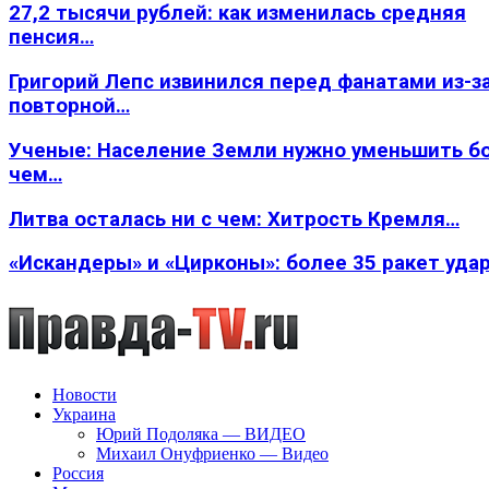
27,2 тысячи рублей: как изменилась средняя
пенсия…
Григорий Лепс извинился перед фанатами из-з
повторной…
Ученые: Население Земли нужно уменьшить б
чем…
Литва осталась ни с чем: Хитрость Кремля…
«Искандеры» и «Цирконы»: более 35 ракет уда
Новости
Украина
Юрий Подоляка — ВИДЕО
Михаил Онуфриенко — Видео
Россия