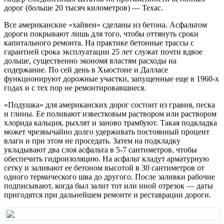
дорог (больше 20 тысяч километров) — Техас.
Все американские «хайвеи» сделаны из бетона. Асфальтом
дороги покрывают лишь для того, чтобы оттянуть сроки
капитального ремонта. На практике бетонные трассы с
гарантией срока эксплуатации 25 лет служат почти вдвое
дольше, существенно экономя властям расходы на
содержание. По сей день в Хьюстоне и Далласе
функционируют дорожные участки, запущенные еще в 1960-х
годах и с тех пор не ремонтировавшиеся.
«Подушка» для американских дорог состоит из гравия, песка
и глины. Ее поливают известковым раствором или раствором
хлорида кальция, рыхлят и заново трамбуют. Такая подкладка
может чрезвычайно долго удерживать постоянный процент
влаги и при этом не проседать. Затем на подкладку
укладывают два слоя асфальта в 5-7 сантиметров, чтобы
обеспечить гидроизоляцию. На асфальт кладут арматурную
сетку и заливают ее бетоном высотой в 30 сантиметров от
одного термического шва до другого. После заливки рабочие
подписывают, когда был залит тот или иной отрезок — даты
пригодятся при дальнейшем ремонте и реставрации дороги.