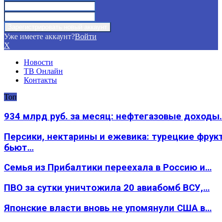
Уже имеете аккаунт?
Войти
X
Новости
ТВ Онлайн
Контакты
Топ
934 млрд руб. за месяц: нефтегазовые доходы
Персики, нектарины и ежевика: турецкие фрук
бьют…
Семья из Прибалтики переехала в Россию и…
ПВО за сутки уничтожила 20 авиабомб ВСУ,…
Японские власти вновь не упомянули США в…