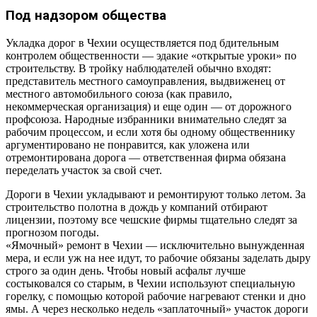
Под надзором общества
Укладка дорог в Чехии осуществляется под бдительным
контролем общественности — эдакие «открытые уроки» по
строительству. В тройку наблюдателей обычно входят:
представитель местного самоуправления, выдвиженец от
местного автомобильного союза (как правило,
некоммерческая организация) и еще один — от дорожного
профсоюза. Народные избранники внимательно следят за
рабочим процессом, и если хотя бы одному общественнику
аргументировано не понравится, как уложена или
отремонтирована дорога — ответственная фирма обязана
переделать участок за свой счет.
Дороги в Чехии укладывают и ремонтируют только летом. За
строительство полотна в дождь у компаний отбирают
лицензии, поэтому все чешские фирмы тщательно следят за
прогнозом погоды.
«Ямочный» ремонт в Чехии — исключительно вынужденная
мера, и если уж на нее идут, то рабочие обязаны заделать дыру
строго за один день. Чтобы новый асфальт лучше
состыковался со старым, в Чехии используют специальную
горелку, с помощью которой рабочие нагревают стенки и дно
ямы. А через несколько недель «заплаточный» участок дороги