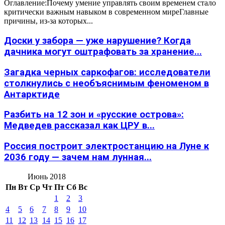
Оглавление:Почему умение управлять своим временем стало
критически важным навыком в современном миреГлавные
причины, из-за которых...
Доски у забора — уже нарушение? Когда
дачника могут оштрафовать за хранение...
Загадка черных саркофагов: исследователи
столкнулись с необъяснимым феноменом в
Антарктиде
Разбить на 12 зон и «русские острова»:
Медведев рассказал как ЦРУ в...
Россия построит электростанцию на Луне к
2036 году — зачем нам лунная...
Июнь 2018
Пн
Вт
Ср
Чт
Пт
Сб
Вс
1
2
3
4
5
6
7
8
9
10
11
12
13
14
15
16
17