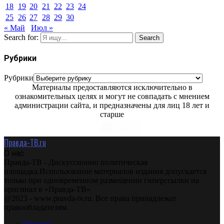
18
19
20
21
22
23
24
25
26
27
28
29
30
« Май
Июл »
Search for:
Search
Рубрики
Рубрики
Материалы предоставляются исключительно в
ознакомительных целях и могут не совпадать с мнением
администрации сайта, и предназначены для лиц 18 лет и
старше
Правда-ТВ.ru
О нас
Правда-ТВ - Дискуссионно политическая
площадка.Использование материалов издания допускается
только при одновременном размещении гиперссылки на
оригинал в «Правда-ТВ»
@2023 - www.pravda-tv.ru. Все права принадлежат
правообладателям.