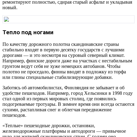
ремонтируют полностью, сдирая старый асфальт и укладывая
новый.
Тепло под ногами
По качеству дорожного полотна скандинавские страны
стабильно входят в первую десятку государств с лучшими
дорогами — и это несмотря на суровый северный климат.
Например, финские дороги даже на участках с нестабильным
грунтом ведут себя не хуже немецких автобанов. Чтобы
полотно не проседало, финны вводят в подложку из торфа
или глины специальные стабилизирующие добавки.
Заботясь об автомобилистах, Финляндия не забывает и об
удобстве пешеходов. Например, город Хельсинки в 1998 году
стал одной из первых мировых столиц, где появились
подогреваемые тротуары. В зимнее время они всегда остаются
сухими, растапливая снег и облегчая передвижение
пешеходов.
«Теплые» пешеходные дорожки, остановки,
железнодорожные платформы и автодороги — привычное
чудо для жителей скандинавских стран. С годами оно