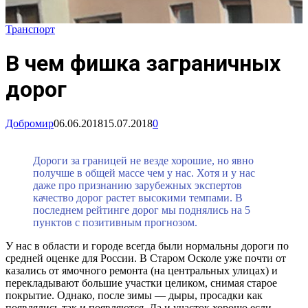
Транспорт
В чем фишка заграничных
дорог
Добромир
06.06.2018
15.07.2018
0
Дороги за границей не везде хорошие, но явно
получше в общей массе чем у нас. Хотя и у нас
даже про признанию зарубежных экспертов
качество дорог растет высокими темпами. В
последнем рейтинге дорог мы поднялись на 5
пунктов с позитивным прогнозом.
У нас в области и городе всегда были нормальны дороги по
средней оценке для России. В Старом Осколе уже почти от
казались от ямочного ремонта (на центральных улицах) и
перекладывают большие участки целиком, снимая старое
покрытие. Однако, после зимы — дыры, просадки как
появлялись так и появляются. Да и участок хорошо если