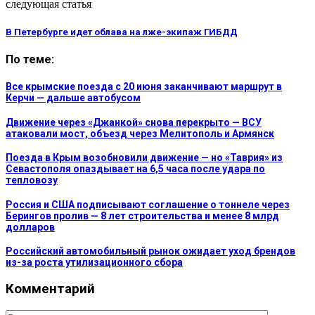
следующая статья
В Петербурге идет облава на лже-экипаж ГИБДД
По теме:
Все крымские поезда с 20 июня заканчивают маршрут в
Керчи — дальше автобусом
Движение через «Джанкой» снова перекрыто — ВСУ
атаковали мост, объезд через Мелитополь и Армянск
Поезда в Крым возобновили движение — но «Таврия» из
Севастополя опаздывает на 6,5 часа после удара по
тепловозу
Россия и США подписывают соглашение о тоннеле через
Берингов пролив — 8 лет строительства и менее 8 млрд
долларов
Российский автомобильный рынок ожидает уход брендов
из-за роста утилизационного сбора
Комментарий