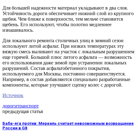
Для большей надежности материал укладывают в два слоя.
Устойчивость дороги обеспечивает нижний слой из крупного
щебня. Чем ближе к поверхности, тем мельче становится
щебень. Его используют, чтобы полотно медленнее
изнашивалось.
Для локального ремонта столичных улиц в зимний сезон
используют литой асфальт. При низких температурах эту
вязкую смесь выливают на участок с локальным разрушением
еще горячей. Большой плюс литого асфальта — возможность
его использования даже зимой при устранении локальных
разрушений. Состав асфальтобетонного покрытия,
используемого для Москвы, постоянно совершенствуется.
Например, в состав добавляются специально разработанные
компоненты, которые улучшают сцепку колес с дорогой.
Источник
дороги
транспорт
предыдущая статья
Баба-яга против: Меркель считает невозможным возвращение
России в G8