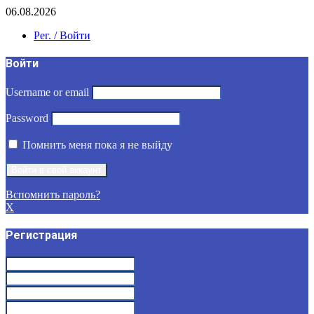
06.08.2026
Рег. / Войти
Войти
Username or email
Password
Помнить меня пока я не выйду
Вспомнить пароль?
X
Регистрация