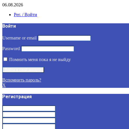
06.08.2026
Рег. / Войти
Войти
Username or email
Password
Помнить меня пока я не выйду
Вспомнить пароль?
X
Регистрация