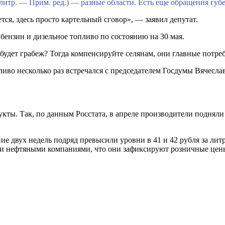
 литр. — Прим. ред.) — разные области. Есть еще обращения губ
тся, здесь просто картельный сговор», — заявил депутат.
бензин и дизельное топливо по состоянию на 30 мая.
 будет грабеж? Тогда компенсируйте селянам, они главные потре
ливо несколько раз встречался с председателем Госдумы Вячесл
укты. Так, по данным Росстата, в апреле производители подняли
ие двух недель подряд превысили уровни в 41 и 42 рубля за ли
ми нефтяными компаниями, что они зафиксируют розничные цены 