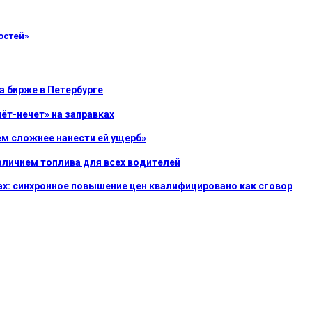
остей»
а бирже в Петербурге
ёт-нечет» на заправках
ем сложнее нанести ей ущерб»
наличием топлива для всех водителей
ах: синхронное повышение цен квалифицировано как сговор