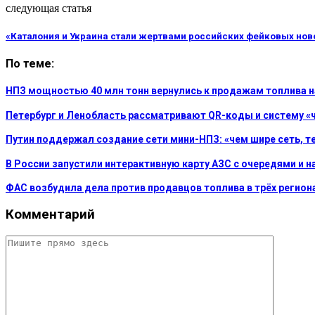
следующая статья
«Каталония и Украина стали жертвами российских фейковых нов
По теме:
НПЗ мощностью 40 млн тонн вернулись к продажам топлива н
Петербург и Ленобласть рассматривают QR-коды и систему «ч
Путин поддержал создание сети мини-НПЗ: «чем шире сеть, т
В России запустили интерактивную карту АЗС с очередями и 
ФАС возбудила дела против продавцов топлива в трёх регион
Комментарий