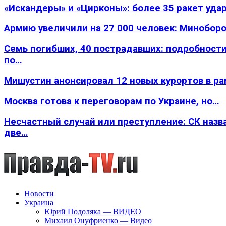
«Искандеры» и «Цирконы»: более 35 ракет уда
Армию увеличили на 27 000 человек: Минобор
Семь погибших, 40 пострадавших: подробности
по…
Мишустин анонсировал 12 новых курортов в р
Москва готова к переговорам по Украине, но…
Несчастный случай или преступление: СК назв
две…
Новости
Украина
Юрий Подоляка — ВИДЕО
Михаил Онуфриенко — Видео