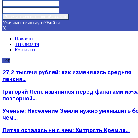
Уже имеете аккаунт?
Войти
X
Новости
ТВ Онлайн
Контакты
Топ
27,2 тысячи рублей: как изменилась средняя
пенсия…
Григорий Лепс извинился перед фанатами из-з
повторной…
Ученые: Население Земли нужно уменьшить б
чем…
Литва осталась ни с чем: Хитрость Кремля…