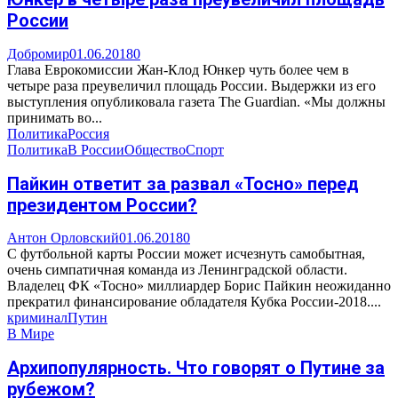
России
Добромир
01.06.2018
0
Глава Еврокомиссии Жан-Клод Юнкер чуть более чем в
четыре раза преувеличил площадь России. Выдержки из его
выступления опубликовала газета The Guardian. «Мы должны
принимать во...
Политика
Россия
Политика
В России
Общество
Спорт
Пайкин ответит за развал «Тосно» перед
президентом России?
Антон Орловский
01.06.2018
0
С футбольной карты России может исчезнуть самобытная,
очень симпатичная команда из Ленинградской области.
Владелец ФК «Тосно» миллиардер Борис Пайкин неожиданно
прекратил финансирование обладателя Кубка России-2018....
криминал
Путин
В Мире
Архипопулярность. Что говорят о Путине за
рубежом?