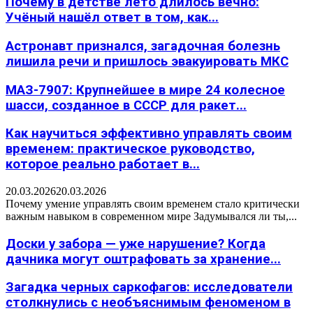
Почему в детстве лето длилось вечно:
Учёный нашёл ответ в том, как...
Астронавт признался, загадочная болезнь
лишила речи и пришлось эвакуировать МКС
МАЗ-7907: Крупнейшее в мире 24 колесное
шасси, созданное в СССР для ракет...
Как научиться эффективно управлять своим
временем: практическое руководство,
которое реально работает в...
20.03.2026
20.03.2026
Почему умение управлять своим временем стало критически
важным навыком в современном мире Задумывался ли ты,...
Доски у забора — уже нарушение? Когда
дачника могут оштрафовать за хранение...
Загадка черных саркофагов: исследователи
столкнулись с необъяснимым феноменом в