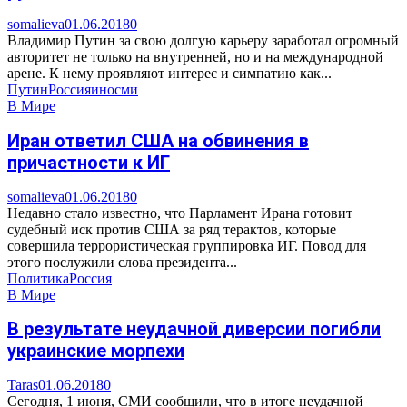
somalieva
01.06.2018
0
Владимир Путин за свою долгую карьеру заработал огромный
авторитет не только на внутренней, но и на международной
арене. К нему проявляют интерес и симпатию как...
Путин
Россия
иносми
В Мире
Иран ответил США на обвинения в
причастности к ИГ
somalieva
01.06.2018
0
Недавно стало известно, что Парламент Ирана готовит
судебный иск против США за ряд терактов, которые
совершила террористическая группировка ИГ. Повод для
этого послужили слова президента...
Политика
Россия
В Мире
В результате неудачной диверсии погибли
украинские морпехи
Taras
01.06.2018
0
Сегодня, 1 июня, СМИ сообщили, что в итоге неудачной