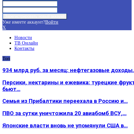
Уже имеете аккаунт?
Войти
X
Новости
ТВ Онлайн
Контакты
Топ
934 млрд руб. за месяц: нефтегазовые доходы
Персики, нектарины и ежевика: турецкие фрук
бьют…
Семья из Прибалтики переехала в Россию и…
ПВО за сутки уничтожила 20 авиабомб ВСУ,…
Японские власти вновь не упомянули США в…