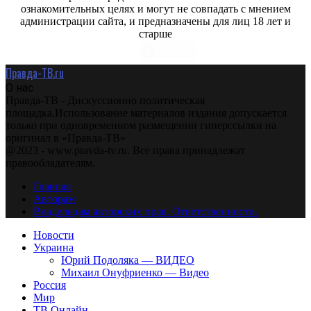
ознакомительных целях и могут не совпадать с мнением
администрации сайта, и предназначены для лиц 18 лет и
старше
Правда-ТВ.ru
О нас
Правда-ТВ - Дискуссионно политическая
площадка.Использование материалов издания допускается
только при одновременном размещении гиперссылки на
оригинал в «Правда-ТВ»
@2023 - www.pravda-tv.ru. Все права принадлежат
правообладателям.
Главная
Авторам
Владельцам авторских прав. Ответственности.
Новости
Украина
Юрий Подоляка — ВИДЕО
Михаил Онуфриенко — Видео
Россия
Мир
ТВ Онлайн