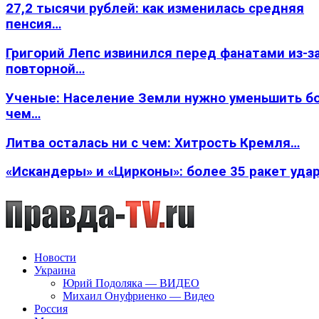
27,2 тысячи рублей: как изменилась средняя
пенсия…
Григорий Лепс извинился перед фанатами из-з
повторной…
Ученые: Население Земли нужно уменьшить б
чем…
Литва осталась ни с чем: Хитрость Кремля…
«Искандеры» и «Цирконы»: более 35 ракет уда
Новости
Украина
Юрий Подоляка — ВИДЕО
Михаил Онуфриенко — Видео
Россия