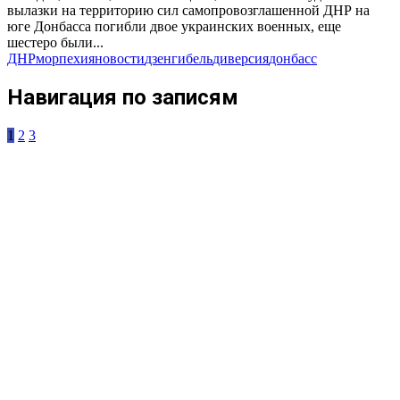
вылазки на территорию сил самопровозглашенной ДНР на
юге Донбасса погибли двое украинских военных, еще
шестеро были...
ДНР
морпехи
яновости
дзен
гибель
диверсия
донбасс
Навигация по записям
1
2
3