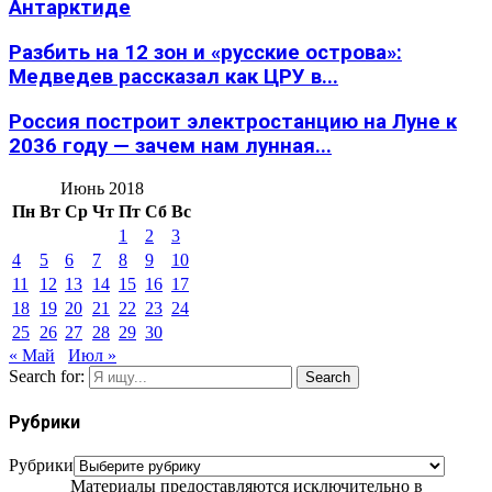
Антарктиде
Разбить на 12 зон и «русские острова»:
Медведев рассказал как ЦРУ в...
Россия построит электростанцию на Луне к
2036 году — зачем нам лунная...
Июнь 2018
Пн
Вт
Ср
Чт
Пт
Сб
Вс
1
2
3
4
5
6
7
8
9
10
11
12
13
14
15
16
17
18
19
20
21
22
23
24
25
26
27
28
29
30
« Май
Июл »
Search for:
Search
Рубрики
Рубрики
Материалы предоставляются исключительно в