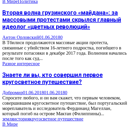
В Мире
Политика
Вторая волна грузинского «майдана»: за
массовыми протестами скрылся главный
идеолог «цветных революций»
Антон Орловский
01.06.2018
0
В Тбилиси продолжаются массовые акции протеста,
связанные с убийством 16-летнего подростка, погибшего в
результате потасовки в декабре 2017 года. Волнения начались
после того как суд...
Разное интересное
Знаете ли вы, кто совершил первое
кругосветное путешествие?
Добромир
01.06.2018
01.06.2018
0
Спросите любого, и он вам скажет, что первым человеком,
совершившим кругосветное путешествие, был португальский
мореплаватель и исследователь Фердинанд Магеллан,
который погиб на острове Мактан (Филиппины)...
земля
история
кругосветное путешествие
В Мире