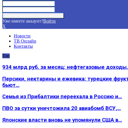
Уже имеете аккаунт?
Войти
X
Новости
ТВ Онлайн
Контакты
Топ
934 млрд руб. за месяц: нефтегазовые доходы
Персики, нектарины и ежевика: турецкие фрук
бьют…
Семья из Прибалтики переехала в Россию и…
ПВО за сутки уничтожила 20 авиабомб ВСУ,…
Японские власти вновь не упомянули США в…