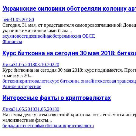
Украинские силовики обстреляли колонну а
petr
31.05.2018
0
Сегодня, 31 мая, от представителя самопровозглашенной Дон
украинскими силовиками была...
всу
яновости
дзен
война
обстрел
миссия ОБСЕ
Финансы
Курс биткоина на сегодня 30 мая 2018: битк
Лика
31.05.2018
03.10.2022
0
Курс биткоина на сегодня 30 мая 2018: курс поднимается. Про
отметку в 20...
биткоин
криптовалюта
курс биткоина онлайн
текстовая трансля
Разное интересное
Интересные факты о криптовалютах
Лика
31.05.2018
31.05.2018
0
На самом деле у всем известной криптовалюты есть масса инте
малоизвестные факты...
биржа
интересно
факт
биткоин
криптовалюта