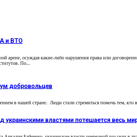
А и ВТО
ой арене, осуждая какие-либо нарушения права или договорен
итутов. По...
рум добровольцев
нием в нашей стране. Люди стали стремиться помочь тем, кто в 
ад украинскими властями потешается весь ми
 Аркадия Бабченко, украинские власти очередной раз сели в луж