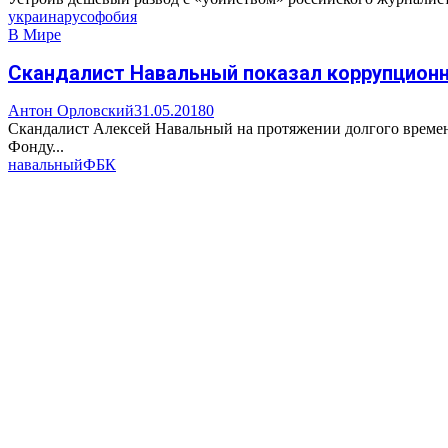
украина
русофобия
В Мире
Скандалист Навальный показал коррупцион
Антон Орловский
31.05.2018
0
Скандалист Алексей Навальный на протяжении долгого времени 
Фонду...
навальный
ФБК