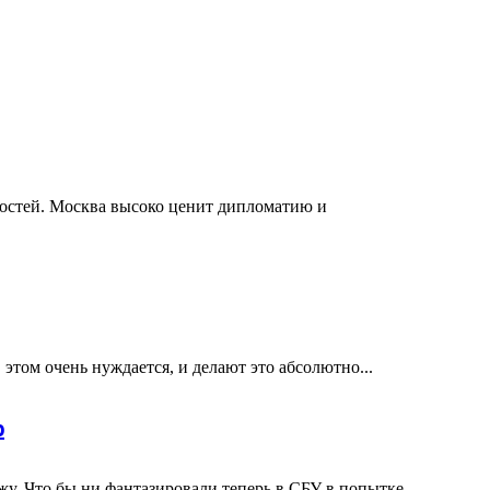
ностей. Москва высоко ценит дипломатию и
этом очень нуждается, и делают это абсолютно...
р
у. Что бы ни фантазировали теперь в СБУ в попытке...