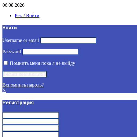
06.08.2026
Рег. / Войти
Войти
Username or email
Password
Помнить меня пока я не выйду
Вспомнить пароль?
X
Регистрация