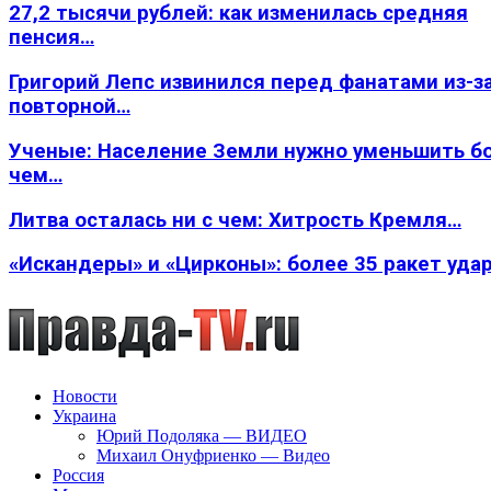
27,2 тысячи рублей: как изменилась средняя
пенсия…
Григорий Лепс извинился перед фанатами из-з
повторной…
Ученые: Население Земли нужно уменьшить б
чем…
Литва осталась ни с чем: Хитрость Кремля…
«Искандеры» и «Цирконы»: более 35 ракет уда
Новости
Украина
Юрий Подоляка — ВИДЕО
Михаил Онуфриенко — Видео
Россия