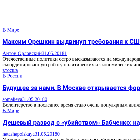
В Мире
Максим Орешкин выдвинул требования к СШ
Антон Орловский
31.05.2018
1
Отечественные политики остро высказываются на международн
скоординированную работу политических и экономических инст
вто
сша
В России
Будущее за нами. В Москве открывается фо
somalieva
31.05.2018
0
Волонтерство в последнее время стало очень популярным движе
В Мире
Дешевый развод с «убийством» Бабченко: н
natashapolskaya
31.05.2018
0
Устроив дешевый развод с «убийством» российского журналиста