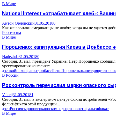
В Мире
National Interest «отрабатывает хлеб»: Ваши
Антон Орловский
31.05.2018
0
Как же все-таки американцы не любят, когда им не удается доби
Россия
сша
В Мире
Порошенко: капитуляция Киева в Донбассе 
Nadezhda
31.05.2018
0
Сегодня, 31 мая, президент Украины Петр Порошенко сообщил,
урегулирования конфликта....
дзен
война
конфликт
донбасс
Петр Порошенко
капитуляция
яново
В России
Росконтроль перечислил марки опасного сы
Valerij
31.05.2018
1
Сегодня, 31 мая, в экспертном центре Союза потребителей «Ро
фальсификата этой продукции...
дзен
Россия
сыр
проверка
роскомнадзор
яновости
фальсификат
В Мире