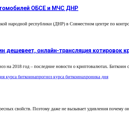
втомобилей ОБСЕ и МЧС ДНР
ецкой народной республики (ДНР) в Совместном центре по конт
оин дешевеет, онлайн-трансляция котировок к
гноз на 2018 год – последние новости о криптовалютах. Биткоин
ция курса биткоина
прогноз курса биткоина
хроника дня
ресных свойств. Поэтому даже не вызывает удивления почему он