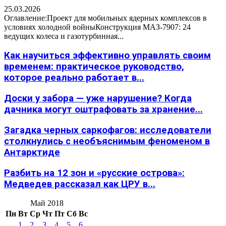
25.03.2026
Оглавление:Проект для мобильных ядерных комплексов в
условиях холодной войныКонструкция МАЗ-7907: 24
ведущих колеса и газотурбинная...
Как научиться эффективно управлять своим
временем: практическое руководство,
которое реально работает в...
Доски у забора — уже нарушение? Когда
дачника могут оштрафовать за хранение...
Загадка черных саркофагов: исследователи
столкнулись с необъяснимым феноменом в
Антарктиде
Разбить на 12 зон и «русские острова»:
Медведев рассказал как ЦРУ в...
Май 2018
Пн
Вт
Ср
Чт
Пт
Сб
Вс
1
2
3
4
5
6