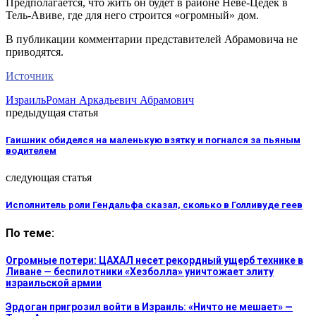
Предполагается, что жить он будет в районе Неве-Цедек в
Тель-Авиве, где для него строится «огромный» дом.
В публикации комментарии представителей Абрамовича не
приводятся.
Источник
Израиль
Роман Аркадьевич Абрамович
предыдущая статья
Гаишник обиделся на маленькую взятку и погнался за пьяным
водителем
следующая статья
Исполнитель роли Гендальфа сказал, сколько в Голливуде геев
По теме:
Огромные потери: ЦАХАЛ несет рекордный ущерб технике в
Ливане — беспилотники «Хезболла» уничтожает элиту
израильской армии
Эрдоган пригрозил войти в Израиль: «Ничто не мешает» —