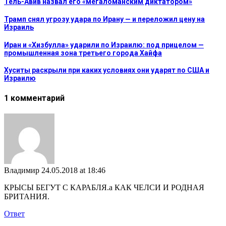
Тель-Авив назвал его «мегаломанским диктатором»
Трамп снял угрозу удара по Ирану — и переложил цену на
Израиль
Иран и «Хизбулла» ударили по Израилю: под прицелом —
промышленная зона третьего города Хайфа
Хуситы раскрыли при каких условиях они ударят по США и
Израилю
1 комментарий
Владимир
24.05.2018 at 18:46
КРЫСЫ БЕГУТ С КАРАБЛЯ.а КАК ЧЕЛСИ И РОДНАЯ
БРИТАНИЯ.
Ответ