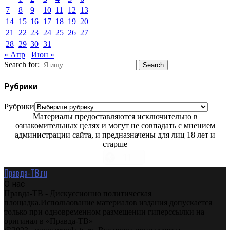
7
8
9
10
11
12
13
14
15
16
17
18
19
20
21
22
23
24
25
26
27
28
29
30
31
« Апр
Июн »
Search for:
Search
Рубрики
Рубрики
Материалы предоставляются исключительно в
ознакомительных целях и могут не совпадать с мнением
администрации сайта, и предназначены для лиц 18 лет и
старше
Правда-ТВ.ru
О нас
Правда-ТВ - Дискуссионно политическая
площадка.Использование материалов издания допускается
только при одновременном размещении гиперссылки на
оригинал в «Правда-ТВ»