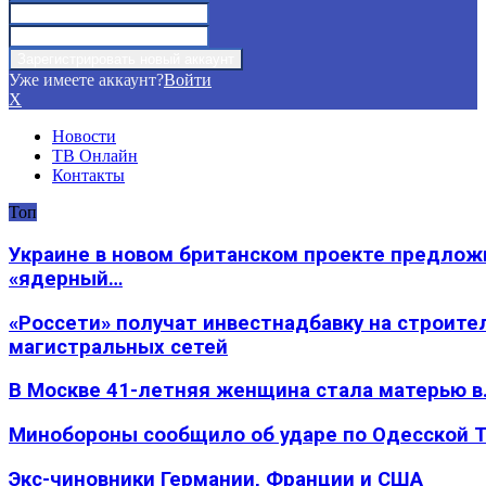
Уже имеете аккаунт?
Войти
X
Новости
ТВ Онлайн
Контакты
Топ
Украине в новом британском проекте предлож
«ядерный…
«Россети» получат инвестнадбавку на строите
магистральных сетей
В Москве 41-летняя женщина стала матерью в
Минобороны сообщило об ударе по Одесской 
Экс-чиновники Германии, Франции и США