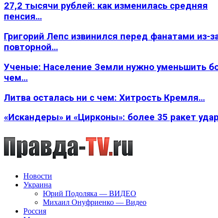
27,2 тысячи рублей: как изменилась средняя
пенсия…
Григорий Лепс извинился перед фанатами из-з
повторной…
Ученые: Население Земли нужно уменьшить б
чем…
Литва осталась ни с чем: Хитрость Кремля…
«Искандеры» и «Цирконы»: более 35 ракет уда
Новости
Украина
Юрий Подоляка — ВИДЕО
Михаил Онуфриенко — Видео
Россия