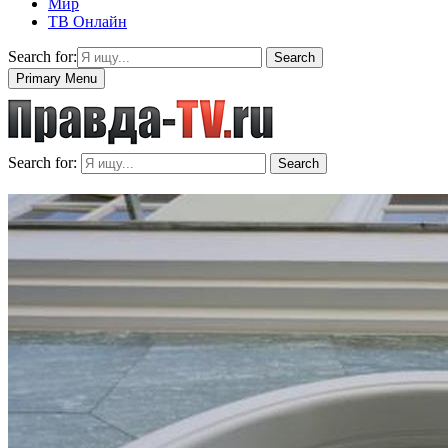
Мир
ТВ Онлайн
Search for:
Search
Primary Menu
Search for:
Search