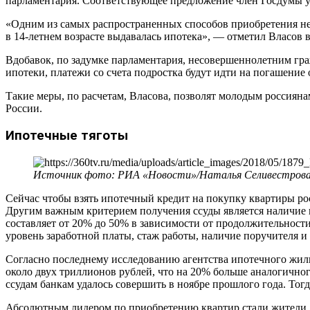
парламентария. Соответствующее предложение член Госдумы 
«Одним из самых распространенных способов приобретения нед
в 14-летнем возрасте выдавалась ипотека», — отметил Власов в
Вдобавок, по задумке парламентария, несовершеннолетним гра
ипотеки, платежи со счета подростка будут идти на погашение 
Такие меры, по расчетам, Власова, позволят молодым россияна
России.
Ипотечные тяготы
Источник фото: РИА «Новости»/Наталья Селивестров
Сейчас чтобы взять ипотечный кредит на покупку квартиры ро
Другим важным критерием получения ссуды является наличие п
составляет от 20% до 50% в зависимости от продолжительност
уровень заработной платы, стаж работы, наличие поручителя 
Согласно последнему исследованию агентства ипотечного жил
около двух триллионов рублей, что на 20% больше аналогичног
ссудам банкам удалось совершить в ноябре прошлого года. Тог
Абсолютным лидером по приобретению квартир стали жители 