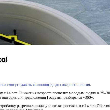
ко!
стки смогут сдавать жилплощадь до совершеннолетия.
у с 14 лет. Снижения возраста позволит молодым людям к 25–30
же выгодны ли предложения Госдумы, разбирался «360».
обанку разрешить выдачу ипотеки россиянам с 14 лет. Об это