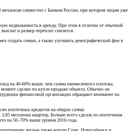
 механизм совместно с Банком России, при котором лицам уже
ную недвижимость в аренду. При этом в отличие от обычной
 выплат и размер переплат снизится.
омех создать семью, а также улучшить демографический фон в
доход на 40-60% выше, чем сумма ежемесячного платежа.
 момент сделки по купле-продаже объекта. Обычно он
 сотрудники финансовой организации обращают внимание на
тысяч ипотечных кредитов на общую сумму
и 2,85 миллиона квартир. Больше всего сделок по ипотечным
что на 50–70% выше уровня 2016 года.
о ипотечному жилью также вошли Сочи, Новосибирск и