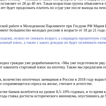
ставляет от 28 до 40 лет. Такая возрастная группа объясняется 
лет будет продолжать платить по ссуде уже после выхода на пен
рческой работе в Молодежном Парламенте при Госдуме РФ Мария 
мент большинство молодых россиян в возрасте от 18 до 21 года и
лодежи, нужно не снижать возраст, а сокращать процентную став
чальный взнос, а также с каких доходов он будет оплачивать еж
лодых граждан уже разрабатываются. «Мы уже подготовили ряд и
 накопить стартовый взнос на ипотеку. Также мы предлагаем от
, количество ипотечных заемщиков в России в 2018 году выраст
и сохраняющегося спроса на жилье, считают в агентстве.
ве банков колеблется на уровне 8,5–10% годовых, в то время ка
года ставка достигла исторического минимума, опустившись до 