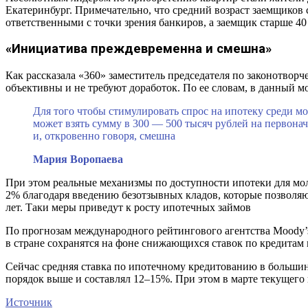
Екатеринбург. Примечательно, что средний возраст заемщиков со
ответственными с точки зрения банкиров, а заемщик старше 40 
«Инициатива преждевременна и смешна»
Как рассказала «360» заместитель председателя по законотво
объективны и не требуют доработок. По ее словам, в данный мо
Для того чтобы стимулировать спрос на ипотеку среди мо
может взять сумму в 300 — 500 тысяч рублей на первона
и, откровенно говоря, смешна
Мария Воропаева
При этом реальные механизмы по доступности ипотеки для мо
2% благодаря введению безотзывных кладов, которые позволяют
лет. Таки меры приведут к росту ипотечных займов
По прогнозам международного рейтингового агентства Moody’s
в стране сохранятся на фоне снижающихся ставок по кредитам 
Сейчас средняя ставка по ипотечному кредитованию в большинст
порядок выше и составлял 12–15%. При этом в марте текущего 
Источник