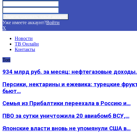
Уже имеете аккаунт?
Войти
X
Новости
ТВ Онлайн
Контакты
Топ
934 млрд руб. за месяц: нефтегазовые доходы
Персики, нектарины и ежевика: турецкие фрук
бьют…
Семья из Прибалтики переехала в Россию и…
ПВО за сутки уничтожила 20 авиабомб ВСУ,…
Японские власти вновь не упомянули США в…