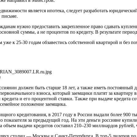
уже направил в Минстрой.
вижимости является ипотека, следует разработать юридический
 письме.
жданам нужно предоставить закрепленное право сдавать куплен
основной суммы, а не процентов по кредиту. В результате период
м уже к 25-30 годам обзавестись собственной квартирой и без п
а
ссиянин должен быть старше 18 лет, а также иметь постоянный 
ервоначального взноса, который заемщики платят за квартиру в
и кредита и его процентной ставки. Также при выдаче кредита
и семейное положение заемщика.
ищного кредитования, в 2017 году в России выдали более 900 
о показателя за предыдущий год. На эти деньги россияне купил
да объем выдачи кредитов составил 210–230 миллиардов рублей, 
двух столиц — Москвы и Санкт-Петербурга. В топ-5 лидеров п