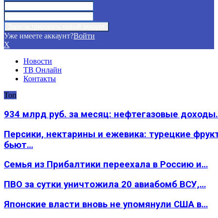
Уже имеете аккаунт?
Войти
X
Новости
ТВ Онлайн
Контакты
Топ
934 млрд руб. за месяц: нефтегазовые доходы
Персики, нектарины и ежевика: турецкие фрук
бьют…
Семья из Прибалтики переехала в Россию и…
ПВО за сутки уничтожила 20 авиабомб ВСУ,…
Японские власти вновь не упомянули США в…