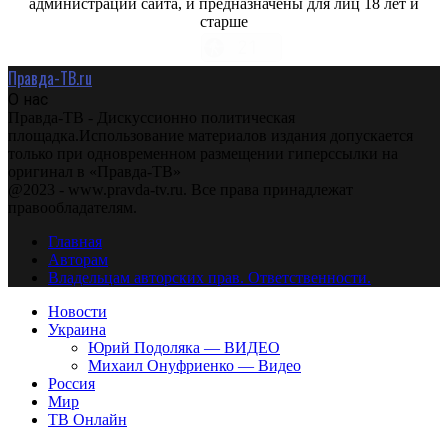
администрации сайта, и предназначены для лиц 18 лет и
старше
Правда-ТВ.ru
О нас
Правда-ТВ - Дискуссионно политическая
площадка.Использование материалов издания допускается
только при одновременном размещении гиперссылки на
оригинал в «Правда-ТВ»
@2023 - www.pravda-tv.ru. Все права принадлежат
правообладателям.
Главная
Авторам
Владельцам авторских прав. Ответственности.
Новости
Украина
Юрий Подоляка — ВИДЕО
Михаил Онуфриенко — Видео
Россия
Мир
ТВ Онлайн