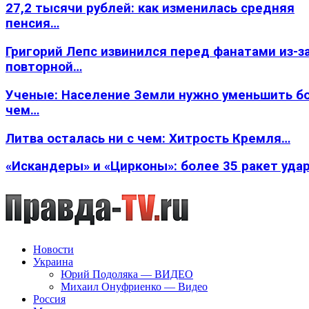
27,2 тысячи рублей: как изменилась средняя
пенсия…
Григорий Лепс извинился перед фанатами из-з
повторной…
Ученые: Население Земли нужно уменьшить б
чем…
Литва осталась ни с чем: Хитрость Кремля…
«Искандеры» и «Цирконы»: более 35 ракет уда
Новости
Украина
Юрий Подоляка — ВИДЕО
Михаил Онуфриенко — Видео
Россия