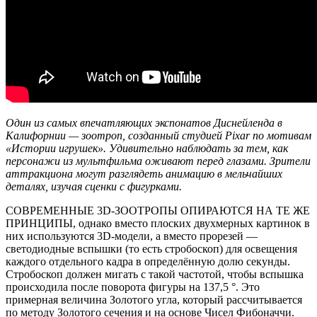
Один из самых впечатляющих экспонатов Диснейленда в
Калифорнии — зоотроп, созданный студией Pixar по мотивам
«Истории игрушек». Удивительно наблюдать за тем, как
персонажи из мультфильма оживают перед глазами. Зрители
аттракциона могут разглядеть анимацию в мельчайших
деталях, изучая сценки с фигурками.
СОВРЕМЕННЫЕ 3D-ЗООТРОПЫ ОПИРАЮТСЯ НА ТЕ ЖЕ
ПРИНЦИПЫ, однако вместо плоских двухмерных картинок в
них используются 3D-модели, а вместо прорезей —
светодиодные вспышки (то есть стробоскоп) для освещения
каждого отдельного кадра в определённую долю секунды.
Стробоскоп должен мигать с такой частотой, чтобы вспышка
происходила после поворота фигуры на 137,5 °. Это
примерная величина Золотого угла, который рассчитывается
по методу Золотого сечения и на основе Чисел Фибоначчи.