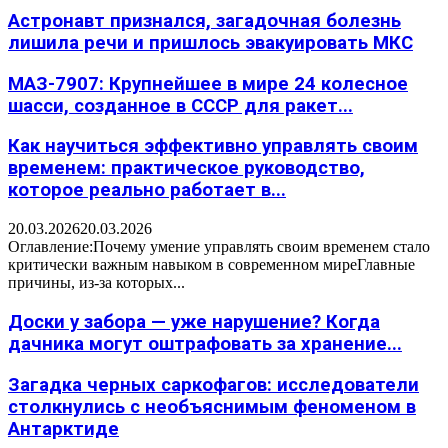
Астронавт признался, загадочная болезнь
лишила речи и пришлось эвакуировать МКС
МАЗ-7907: Крупнейшее в мире 24 колесное
шасси, созданное в СССР для ракет...
Как научиться эффективно управлять своим
временем: практическое руководство,
которое реально работает в...
20.03.2026
20.03.2026
Оглавление:Почему умение управлять своим временем стало
критически важным навыком в современном миреГлавные
причины, из-за которых...
Доски у забора — уже нарушение? Когда
дачника могут оштрафовать за хранение...
Загадка черных саркофагов: исследователи
столкнулись с необъяснимым феноменом в
Антарктиде