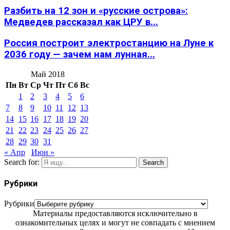
Разбить на 12 зон и «русские острова»:
Медведев рассказал как ЦРУ в...
Россия построит электростанцию на Луне к
2036 году — зачем нам лунная...
Май 2018
Пн
Вт
Ср
Чт
Пт
Сб
Вс
1
2
3
4
5
6
7
8
9
10
11
12
13
14
15
16
17
18
19
20
21
22
23
24
25
26
27
28
29
30
31
« Апр
Июн »
Search for:
Search
Рубрики
Рубрики
Материалы предоставляются исключительно в
ознакомительных целях и могут не совпадать с мнением