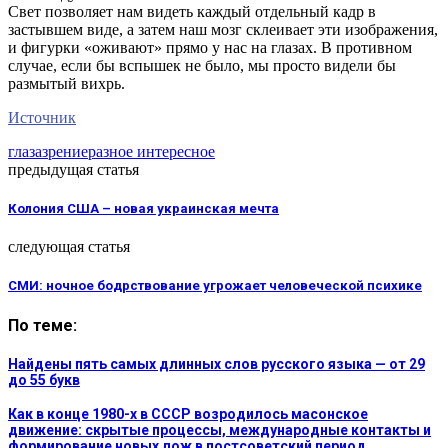
Свет позволяет нам видеть каждый отдельный кадр в
застывшем виде, а затем наш мозг склеивает эти изображения,
и фигурки «оживают» прямо у нас на глазах. В противном
случае, если бы вспышек не было, мы просто видели бы
размытый вихрь.
Источник
глаза
зрение
разное интересное
предыдущая статья
Колония США – новая украинская мечта
следующая статья
СМИ: ночное бодрствование угрожает человеческой психике
По теме:
Найдены пять самых длинных слов русского языка — от 29
до 55 букв
Как в конце 1980-х в СССР возродилось масонское
движение: скрытые процессы, международные контакты и
формирование новых лож в постсоветский период