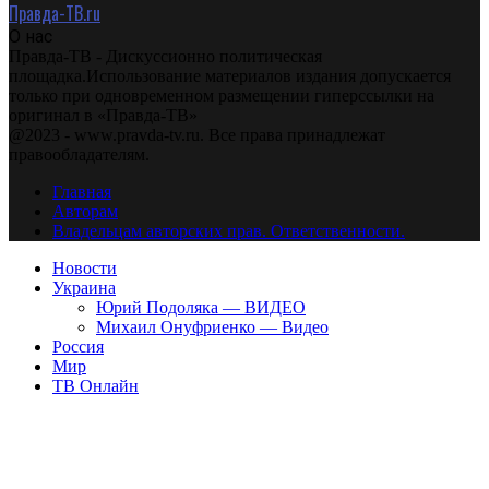
Правда-ТВ.ru
О нас
Правда-ТВ - Дискуссионно политическая
площадка.Использование материалов издания допускается
только при одновременном размещении гиперссылки на
оригинал в «Правда-ТВ»
@2023 - www.pravda-tv.ru. Все права принадлежат
правообладателям.
Главная
Авторам
Владельцам авторских прав. Ответственности.
Новости
Украина
Юрий Подоляка — ВИДЕО
Михаил Онуфриенко — Видео
Россия
Мир
ТВ Онлайн