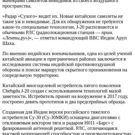
маневрами самолетов-невидимок из своего воздушного
пространства.
«Радар «Сухого» видит их. Новые китайские самолеты не
такие уж и невидимые. Для их обнаружения не требуются
какие-то специальные технологии, J-20 распознаются и
обычными РЛС (радиолокационная станция —
прим.
«Ленты.ру»
)», — отметил командующий ВВС Индии Аруп
Шаха.
По мнению индийских военачальников, одна из целей учений
китайской авиации в приграничных районах заключается в
исследовании системы индийской противовоздушной
обороны и поиске маршрутов скрытного проникновения на
сопредельную территорию.
Китайский многоцелевой истребитель пятого поколения
Chehgdu J-20 создан с использованием технологий малой
заметности. Истребитель принят на вооружение в 2017 году,
построено девять прототипов и два предсерийных образца.
Созданная для Индии версия российского тяжелого
истребителя Су-30 (Су-30МКИ) оснащена двигателями с
отклоняемым вектором тяги и радаром Н011 «Барс» с
фазированной антенной решеткой. РЛС, отличающаяся
высокой разрешающей способностью и производительностью,