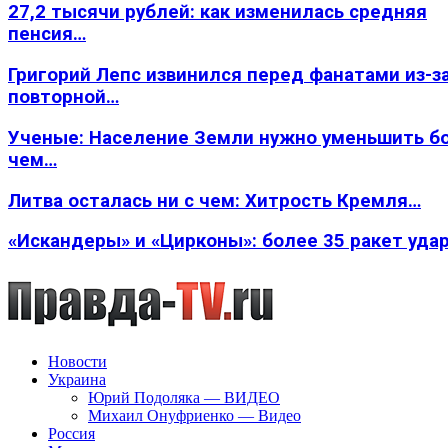
27,2 тысячи рублей: как изменилась средняя
пенсия…
Григорий Лепс извинился перед фанатами из-з
повторной…
Ученые: Население Земли нужно уменьшить б
чем…
Литва осталась ни с чем: Хитрость Кремля…
«Искандеры» и «Цирконы»: более 35 ракет уда
Новости
Украина
Юрий Подоляка — ВИДЕО
Михаил Онуфриенко — Видео
Россия