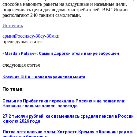
способна наводить ракеты на воздушные и наземные цели,
подсвечивать цели для ведомых истребителей. ВВС Индии
располагают 240 такими самолетами.
Источник
армия
Россия
су-30
су-30мки
предыдущая статья
«Mardan Palace»: Самый дорогой отель в мире заброшен
следующая статья
Колония США – новая украинская мечта
По теме:
Семья из Прибалтики переехала в Россию и не пожалела:
Названы главные плюсы переезда
27,2 тысячи рублей: как изменилась средняя пенсия в России
к июлю 2026 года
Литва осталась ни с чем: Хитрость Кремля с Калининградом
сработала блестяще