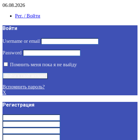
06.08.2026
Рег. / Войти
Войти
Username or email
Password
Помнить меня пока я не выйду
Вспомнить пароль?
X
Регистрация