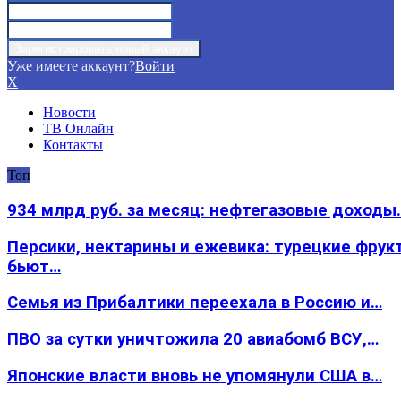
Уже имеете аккаунт?
Войти
X
Новости
ТВ Онлайн
Контакты
Топ
934 млрд руб. за месяц: нефтегазовые доходы
Персики, нектарины и ежевика: турецкие фрук
бьют…
Семья из Прибалтики переехала в Россию и…
ПВО за сутки уничтожила 20 авиабомб ВСУ,…
Японские власти вновь не упомянули США в…