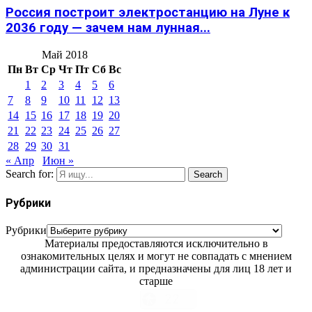
Россия построит электростанцию на Луне к
2036 году — зачем нам лунная...
Май 2018
Пн
Вт
Ср
Чт
Пт
Сб
Вс
1
2
3
4
5
6
7
8
9
10
11
12
13
14
15
16
17
18
19
20
21
22
23
24
25
26
27
28
29
30
31
« Апр
Июн »
Search for:
Search
Рубрики
Рубрики
Материалы предоставляются исключительно в
ознакомительных целях и могут не совпадать с мнением
администрации сайта, и предназначены для лиц 18 лет и
старше